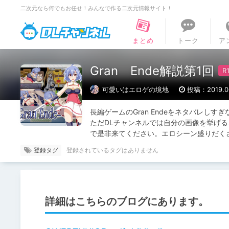
二次元なら何でもお任せ！みんなで作る二次元情報サイト！
DLチャンネル
まとめ
トーク
ア
Gran Ende解説第1回
可愛いはエロゲの境地
投稿：2019.06
長編ゲームのGran Endeをネタバレし
ただDLチャンネルでは自分の画像を挙げるこ
で是非来てください。エロシーン盛りだくさ
登録タグ
詳細はこちらのブログにあります。