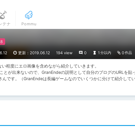
ンテナ
Pommu
.12
更新：2019.06.12
194 view
0
1
0
分以内
作品
すぎない程度にエロ画像を含めながら紹介していきます。

とが出来ないので、GranEndeの説明として自分のブログのURLを貼
んです。（GranEndeは長編ゲームなのでいくつかに分けて紹介して