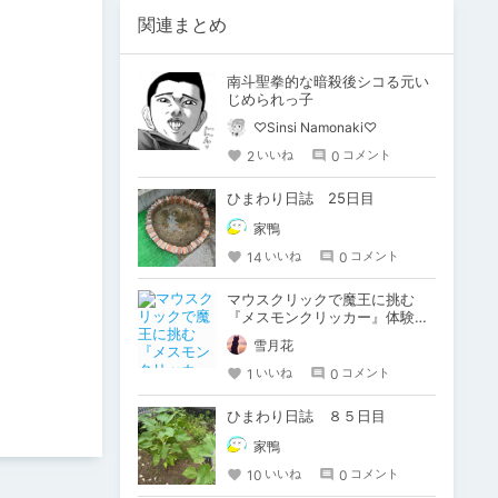
関連まとめ
南斗聖拳的な暗殺後シコる元い
じめられっ子
♡Sinsi Namonaki♡
2
0
いいね
コメント
ひまわり日誌 25日目
家鴨
14
0
いいね
コメント
マウスクリックで魔王に挑む
『メスモンクリッカー』体験版
プレイしてみた
雪月花
1
0
いいね
コメント
ひまわり日誌 ８５日目
家鴨
10
0
いいね
コメント