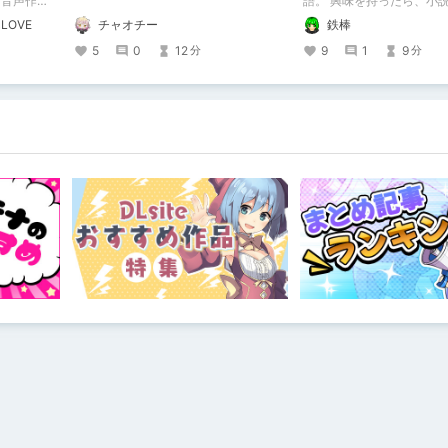
る音声作品
語。 興味を持ったら、小
妄想も多い
で欲しいなって感じ 私の絵を使ってく
OVE
チャオチー
鉄棒
れてる小説書きさんのペー
https://www.pixiv.net/us
5
0
12
9
1
9
分
分
3/novels?p=1