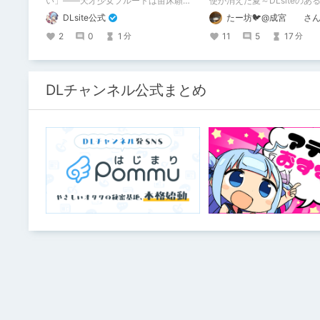
い」――天才少女プルートは苗床願望
使が消えた夏～DLsiteのあ
を叶えるため、不老不死の体を手に入
について～」の感想です。 
DLsite公式
たー坊🐦@成宮 さんL
れた！ 話題沸騰の全年齢苗床コミック
です。
スの新刊が発売開始！ それを記念して1
2
0
1
11
5
17
分
分
～3巻まで90%OFFクーポン配布いたし
ます！ まだ本作品未体験の皆さん、多
分お好きです。ぜひお試しください。
DLチャンネル公式まとめ