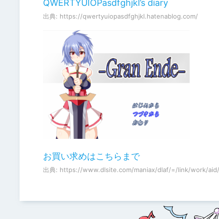
QWERTYUIOPasdfghjkl’s diary
出典: https://qwertyuiopasdfghjkl.hatenablog.com/
お買い求めはこちらまで
出典: https://www.dlsite.com/maniax/dlaf/=/link/work/ai