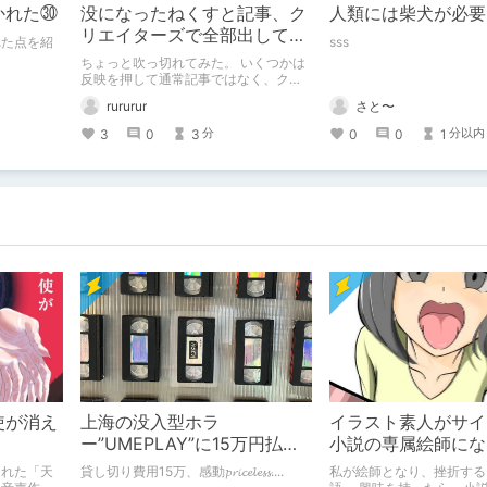
かれた㉚
没になったねくすと記事、ク
人類には柴犬が必要
リエイターズで全部出してみ
れた点を紹
sss
ます。
ちょっと吹っ切れてみた。 いくつかは
反映を押して通常記事ではなく、クリ
エイター記事として出してみようかな
さと〜
rururur
と。
0
0
1
3
0
3
分以内
分
使が消え
上海の没入型ホラ
イラスト素人がサイ
ー”UMEPLAY”に15万円払っ
小説の専属絵師にな
たら、2作品とも号泣した※ネ
された「天
貸し切り費用15万、感動𝓹𝓻𝓲𝓬𝓮𝓵𝓮𝓼𝓼....
私が絵師となり、挫折する
タバレなし