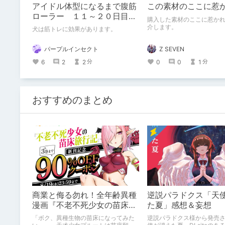
アイドル体型になるまで腹筋
この素材のここに惹
ローラー １１～２０日目の
購入した素材のここに惹か
はずなんだけど犬の話しかし
介します。
犬は筋トレに効果があります。
ない
Z SEVEN
パープルインセクト
0
0
1
6
2
2
分
分
おすすめのまとめ
商業と侮る勿れ！全年齢異種
逆説パラドクス「天
漫画『不老不死少女の苗床旅
た夏」感想＆妄想
行記』新刊記念1～3巻90%オ
「ボク、異種生物の苗床になってみた
逆説パラドクス様から発売
フクーポン配布中✨