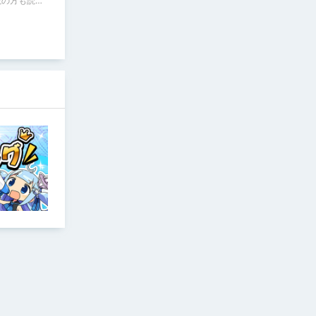
説の方も読ん
ジＵＲＬ
ers/3414897