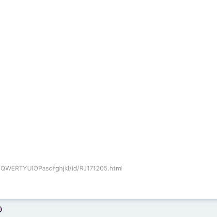
d/QWERTYUIOPasdfghjkl/id/RJ171205.html