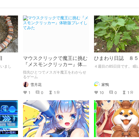
目
マウスクリックで魔王に挑む
ひまわり日誌 ８５
『メスモンクリッカー』体験
４週目の85日目です
版プレイしてみた
指先ひとつでメスガキ魔王をわからせ
るゲーム
家鴨
雪月花
10
0
1
1
0
1
分
分