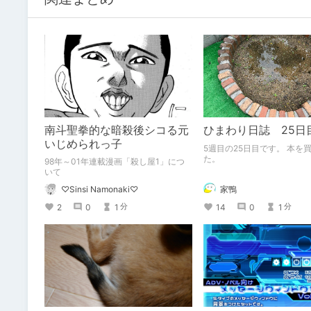
南斗聖拳的な暗殺後シコる元
ひまわり日誌 25日
いじめられっ子
5週目の25日目です。 本を買いまし
た。
98年～01年連載漫画「殺し屋1」につ
いて
家鴨
♡Sinsi Namonaki♡
14
0
1
2
0
1
分
分