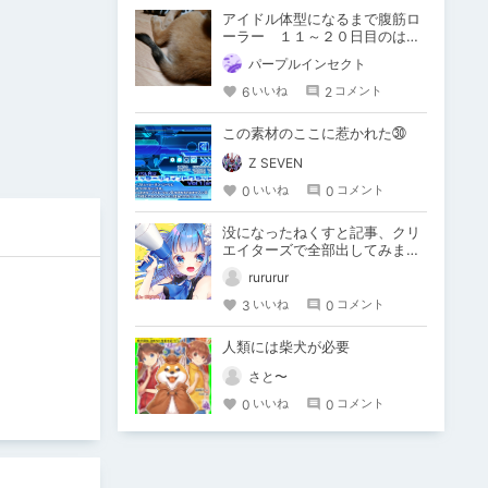
アイドル体型になるまで腹筋ロ
ーラー １１～２０日目のはず
なんだけど犬の話しかしない
パープルインセクト
6
2
いいね
コメント
この素材のここに惹かれた㉚
Z SEVEN
0
0
いいね
コメント
没になったねくすと記事、クリ
エイターズで全部出してみま
す。
rururur
3
0
いいね
コメント
人類には柴犬が必要
さと〜
0
0
いいね
コメント