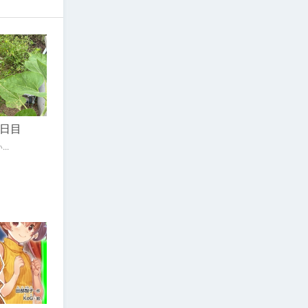
日目
。 眠い...