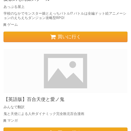
あっぷる屋上
学校のなかでモンスター娘とえっちバトル!? バトルは全編ドット絵アニメーシ
ョンのえちえちダンジョン攻略型RPG!
ゲーム
買いに行く
【英語版】百合天使と愛ノ鬼
みんなで翻訳
鬼と天使による人外ダイナミック完全敗北百合漫画
マンガ