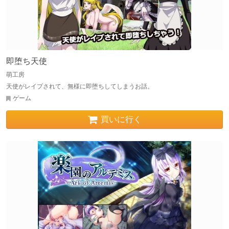
即堕ち天使
萌工房
天使がレイプされて、無様に即堕ちしてしまうお話。
ゲーム
買いに行く