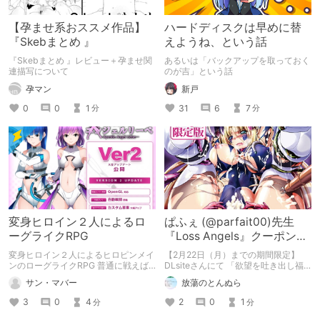
【孕ませ系おススメ作品】
ハードディスクは早めに替
『Skebまとめ 』
えようね、という話
『Skebまとめ 』レビュー＋孕ませ関
あるいは「バックアップを取っておく
連描写について
のが吉」という話
孕マン
新戸
0
0
1
31
6
7
分
分
変身ヒロイン２人によるロ
ぱふぇ (@parfait00)先生
ーグライクRPG
『Loss Angels』クーポンご
使用で 50％OFF!!
変身ヒロイン２人によるヒロピンメイ
【2月22日（月）までの期間限定】
ンのローグライクRPG 普通に戦えば
DLsiteさんにて 「欲望を吐き出し福
負けないヒロインに襲い掛かる卑劣な
を呼び込む！節分50％OFFクーポン」
サン・マバー
放蕩のとんぬら
罠と苛烈な調教 エロとシステムがマ
配布中!!! ぱふぇ先生の単行本 『Loss
ッチしたゲームです。
Angels【電子書籍限定版】』も クー
3
0
4
2
0
1
分
分
ポン使用で 50％OFFと 大変お値打ち
になっております この機会にぜひお