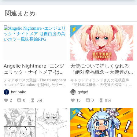
関連まとめ
Angelic Nightmare -エンジ
天使について詳しくなれる
ェリック・ナイトメア-は自
『絶対幸福概念～天使達の
由度の高いホラー風味長編
福音～』レビュー
ディアボロスの凱旋 -The triumphant
キャットアイランドさんの催眠音声
RPG
return of Diabolos-を制作したサーク
『絶対幸福概念～天使達の福音～』を
ル「ルピナスの蕾」さんの新作RPG。
よりいっそう楽しむために、キリスト
hatibaito
go!go!
ツクールMZ製。
教における天使の役割などについて解
説しながら、当作品のレビューをした
2
0
5
15
0
9
分
分
記事です。読むと天使について詳しく
なれます。