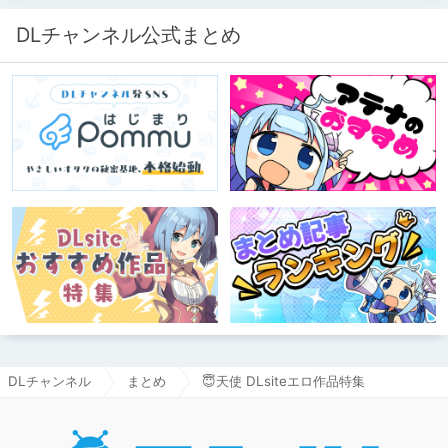
DLチャンネル公式まとめ
DLチャンネル
まとめ
😇天使 DLsiteエロ作品特集
DLチャ