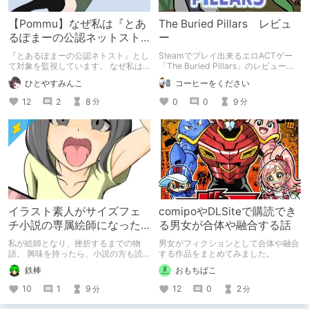
【Pommu】なぜ私は『とあ
The Buried Pillars レビュ
るぽまーの公認ネットスト
ー
ーカー』になったのか【出
『とあるぽまーの公認ネトスト』とし
Steamでプレイ出来るエロACTゲー
会い編】
て対象を監視しています。 なぜ私は
「The Buried Pillars」のレビューで
このような行動をとるに至ったのか。
す。
ひとやすみんこ
コーヒーをください
これまでのあゆみを振り返ります。
12
2
8
0
0
9
分
分
イラスト素人がサイズフェ
comipoやDLSiteで購読でき
チ小説の専属絵師になった
る男女が合体や融合する話
お話
私が絵師となり、挫折するまでの物
男女がフィクションとして合体や融合
語。 興味を持ったら、小説の方も読
する作品をまとめてみました。
んで欲しいなって感じ 私の絵を使っ
鉄棒
おもちばこ
てくれてる小説書きさんのページＵＲ
Ｌ
10
1
9
12
0
2
分
分
https://www.pixiv.net/users/341489
73/novels?p=1