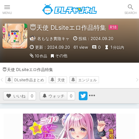
DLチャンネル
MENU
SEARCH
😇天使 DLsiteエロ作品特集
名もなき糞陰キャ
投稿：2024.09.20
更新：2024.09.20
61 view
0
1
分以内
その他
10
作品
😇天使 DLsiteエロ作品特集
DLsite作品まとめ
天使
エンジェル
いいね
0
ウォッチ
0