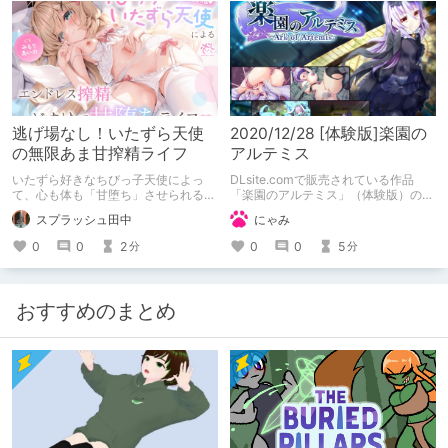
値打ちにご購入下さい!
逃げ場なし！いたずら天使
2020/12/28 [体験版]楽園の
の無限あま甘搾精ライフ
アルテミス
いたずら好きなちびっ子天使によっ
DLsite.comで販売されている作品
て、心も体も「甘堕ち」させられる濃
「楽園のアルテミス」（体験版）の備
厚なひと時を描いた一作です。逃げ場
忘録となります。
スプラッシュ田中
にゃみ
のないゼロ距離で繰り広げられる、執
拗かつ愛情たっぷりの攻めが、あなた
0
0
2
0
0
5
分
分
を無限の快楽へと誘います。
おすすめのまとめ