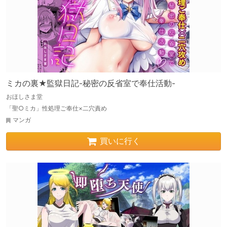
ミカの裏★監獄日記-秘密の反省室で奉仕活動-
おほしさま堂
「聖○ミカ」性処理ご奉仕×二穴責め
マンガ
買いに行く