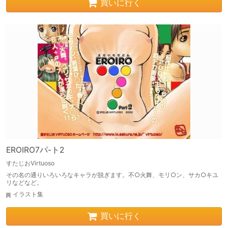
買いに行く
EROIRO7パ-ト2
すたじおVirtuoso
その名の通りいろいろなキャラが脱ぎます。不○火舞、モリ○ン、サカ○キユ
リなどなど。
イラスト集
買いに行く