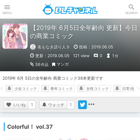
DLチャンネル
MENU
SEARCH
【2019年 6月5日全年齢向 更新】今日
の商業コミック
名もなき語り人Ｓ
投稿：2019.06.05
更新：2019.06.05
121 view
0
1
分
マンガ
36
作品
2019年 6月 5日の全年齢向 商業コミック36本更新です
少女コミック
青年コミック
女性コミック
日常/生活
いいね
1
ウォッチ
1
Colorful！ vol.37