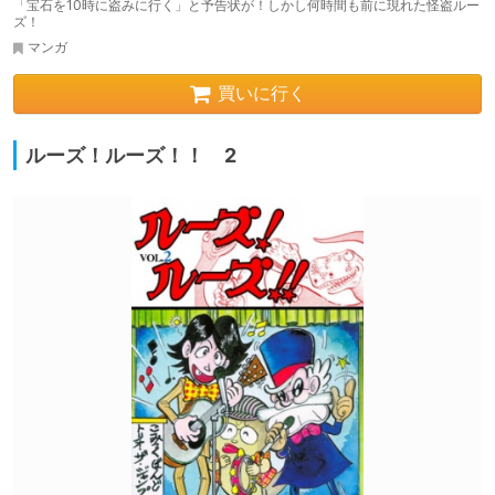
「宝石を10時に盗みに行く」と予告状が！しかし何時間も前に現れた怪盗ルー
ズ！
マンガ
買いに行く
ルーズ！ルーズ！！ 2