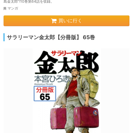
島金太郎”!10巻第64話を収録。
マンガ
買いに行く
サラリーマン金太郎【分冊版】 65巻