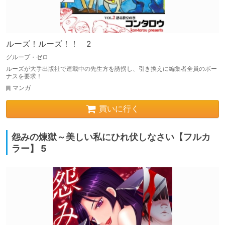
ルーズ！ルーズ！！ 2
グループ・ゼロ
ルーズが大手出版社で連載中の先生方を誘拐し、引き換えに編集者全員のボー
ナスを要求！
マンガ
買いに行く
怨みの煉獄～美しい私にひれ伏しなさい【フルカ
ラー】 5