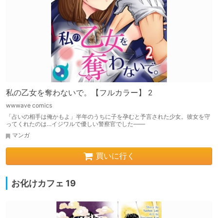
私の乙女を奪わないで。【フルカラー】 2
wwwave comics
「占いの相手は俺かもよ」半年のうちに子を孕むと予言された少女。彼女を守
ってくれたのは…イジワルで優しい警察官でした――
マンガ
買いに行く
お化けカフェ 19