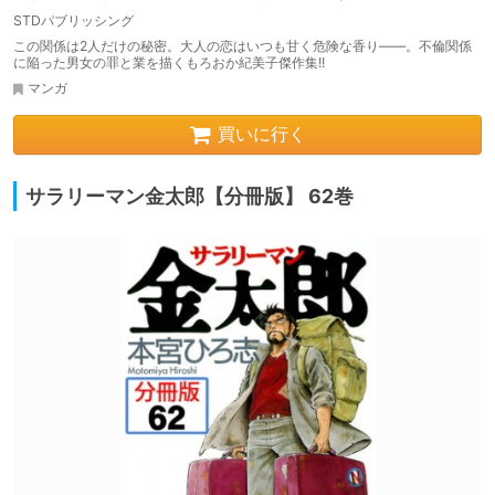
STDパブリッシング
この関係は2人だけの秘密。大人の恋はいつも甘く危険な香り――。不倫関係
に陥った男女の罪と業を描くもろおか紀美子傑作集!!
マンガ
買いに行く
サラリーマン金太郎【分冊版】 62巻