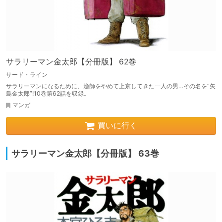
サラリーマン金太郎【分冊版】 62巻
サード・ライン
サラリーマンになるために、漁師をやめて上京してきた一人の男…その名を“矢
島金太郎”!10巻第62話を収録。
マンガ
買いに行く
サラリーマン金太郎【分冊版】 63巻