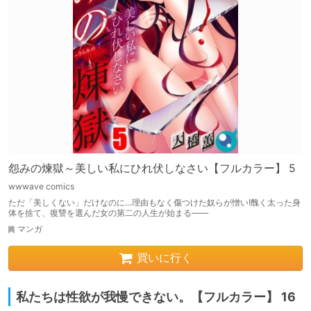
怨みの煉獄～美しい私にひれ伏しなさい【フルカラー】 5
wwwave comics
ただ「美しくない」だけなのに…理由もなく傷つけた奴らが憎い!醜く太った身
体を捨て、復讐を選んだ女の第二の人生が始まる――
マンガ
買いに行く
私たちは性欲が我慢できない。【フルカラー】 16