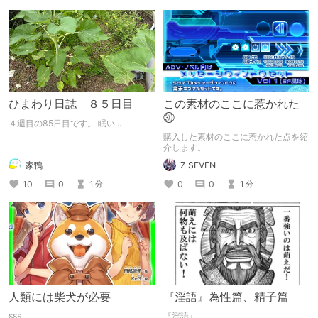
ひまわり日誌 ８５日目
この素材のここに惹かれた
㉚
４週目の85日目です。 眠い...
購入した素材のここに惹かれた点を紹
介します。
家鴨
Z SEVEN
10
0
1
0
0
1
分
分
人類には柴犬が必要
『淫語』為性篇、精子篇
sss
『淫語』