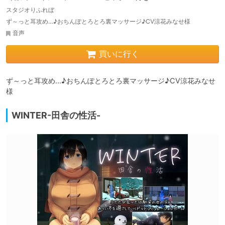
スタジオりふれぼ
ず～っと耳攻め…♪おちんぽとろとろ裏マッサージ♪CV涼花みなせ様
音声
買いに行く
ず～っと耳攻め…♪おちんぽとろとろ裏マッサージ♪CV涼花みなせ
様
WINTER-田舎の性活-