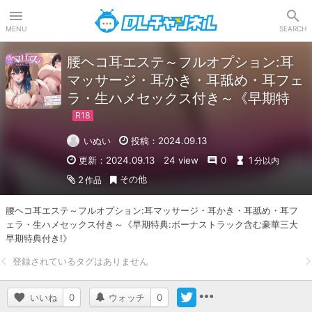
DLチャンネル
MENU
SEARCH
腰ヘコ耳エステ～フルオプション:耳
マッサージ・耳かき・耳舐め・耳フェ
ラ・生ハメセックス付き～《早期特
いぬい
投稿：2024.09.13
更新：2024.09.13
24 view
0
1
分以内
その他
2
作品
腰ヘコ耳エステ～フルオプション:耳マッサージ・耳かき・耳舐め・耳フ
ェラ・生ハメセックス付き～《早期特典:ボーナストラック含む豪華三大
早期特典付き!》
いいね
0
ウォッチ
0