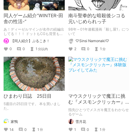
同人ゲーム紹介”WINTER-田
南斗聖拳的な暗殺後シコる
舎の性活-”
元いじめられっ子
あ！ディーゼルマインが名作の続編出
98年～01年連載漫画「殺し屋1」につ
してる！！！ ドットもCGも背景も全
いて
てが高クオリティ
【同人紹介】ぷるこき！
♡Sinsi Namonaki♡
0
0
1
2
0
1
分以内
分
ひまわり日誌 25日目
マウスクリックで魔王に挑
む『メスモンクリッカー』
5週目の25日目です。 本を買いまし
体験版プレイしてみた
た。
指先ひとつでメスガキ魔王をわからせ
るゲーム
家鴨
雪月花
14
0
1
1
0
1
分
分