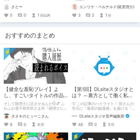
さと〜
エンリケ・ベルナルド(延里啓介)
0
0
1
3
2
1
分以内
分
おすすめのまとめ
【健全な羞恥プレイ】よ
【第1回】DLsiteスタジオと
し、すごいタイトルの作品
は？ ～裏方として働く私た
をまた買おう。【湧き上が
ちの紹介
そして税理士に読ませるんだ🤭💕 ふ
💡 この記事のハイライト！ 皆さんの
る不健全な気持ち】
わふわ電子研究所さま作『税理士に購
耳元に「最高の臨場感」を届ける「サ
入履歴読まれるボイス』の感想レビュ
ウンドエンジニアの仕事」のリアルな
タヌキのとぅーこさん
DLsiteスタジオ音声編集部
ーです！
舞台裏を大公開！ スマートな専門
職……と思いきや、実態は「音の変態
8
0
6
46
0
5
分
分
（褒め言葉）」が集まるチーム！？
成人男性スタッフがダミヘに抱きつ
き、スタジオにアダルトグッズが転が