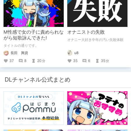
る超大真面目な理由とは？ クオリテ
ィ向上のための、ちょっとシュールな
（？）試行錯誤をたっぷりご紹介しま
す！
M性感で女の子に責められな
オナニストの失敗
がら短歌詠んできた!
オナニー大好き中年の汚い失敗体験
タイトルの通りです。
u8
長田 興資
35
6
35
37
8
20
分
分
DLチャンネル公式まとめ