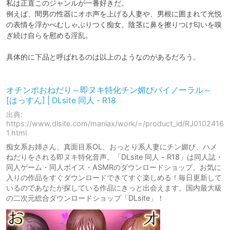
私は正直このジャンルが一番好きだ。

例えば、間男の性器にオホ声を上げる人妻や、男根に囲まれて光悦
の表情を浮かべむしゃぶりつく痴女。陰茎に鼻を擦りつけ匂いを嗅
ぎ続け自らを慰める淫乱。

具体的に下品と呼ばれるのは以上のようなのがあるだろう。

オチンポおねだり～即ヌキ特化チン媚びバイノーラル～
[はっすん] | DLsite 同人 - R18
出典:
https://www.dlsite.com/maniax/work/=/product_id/RJ0102416
1.html
痴女系お姉さん、真面目系OL、おっとり系人妻にチン媚び、ハメ
ねだりをされる即ヌキ特化音声。「DLsite 同人 - R18」は同人誌・
同人ゲーム・同人ボイス・ASMRのダウンロードショップ。お気に
入りの作品をすぐダウンロードできてすぐ楽しめる！毎日更新して
いるのであなたが探している作品にきっと出会えます。国内最大級
の二次元総合ダウンロードショップ「DLsite」！