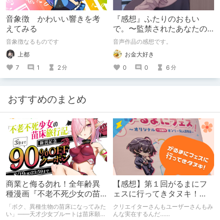
音象徴 かわいい響きを考
『感想』ふたりのおもい
えてみる
で。〜監禁されたあなたの
末路〜【がるまに限定特典
音象徴なるものです
音声作品の感想です。
付き】
上都
お金大好き
7
1
2
0
0
6
分
分
おすすめのまとめ
商業と侮る勿れ！全年齢異
【感想】第１回がるまにフ
種漫画『不老不死少女の苗
ェスに行ってきタヌキ！
床旅行記』新刊記念1～3巻
【レポ】
「ボク、異種生物の苗床になってみた
クリエイターさんもユーザーさんもみ
90%オフクーポン配布中✨
い」――天才少女プルートは苗床願望
んな実在するんだ……