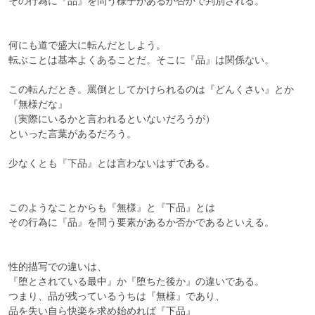
その行為に『品』を問う様子があるか否かで判別される。

何にも道で盛大に転んだとしよう。

転ぶことは基本よくあることだ。そこに『品』は関係ない。

この転んだとき。罵倒としてかけられるのは『どんくさい』とか
『無様だな』

（実際にいるかと言われるといないだろうが）

といった言葉があるだろう。

少なくとも『下品』とは言わないはずである。

このようなことからも『無様』と『下品』とは

その行為に『品』を問う要素があるか否かであるといえる。

性的描写での違いは、

『堕とされている最中』か『堕ちた後か』の違いである。

つまり、品が残っているうちは『無様』であり、

品を失い自ら快楽を求め始めれば『下品』
