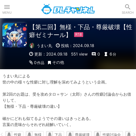
DLチャンネル
MENU
SEARCH
【第二回】無様・下品・尊厳破壊【性
癖ゼミナール】
うまい丸
投稿：2024.09.18
更新：2024.09.18
551 view
0
6
分
その他
0
作品
うまい丸による

世の中の様々な性癖に対し理解を深めてみようという企画。

第2回のお題は、受を攻めタロ＝サン（太郎）さんの性癖討論会からお借
りして、

【無様・下品・尊厳破壊の違い】

確かにどれも似てるようでその違いはきっとある。

言葉の意味からそれぞれ紐解いていく。
性癖
無様
下品
尊厳破壊
性癖討論会