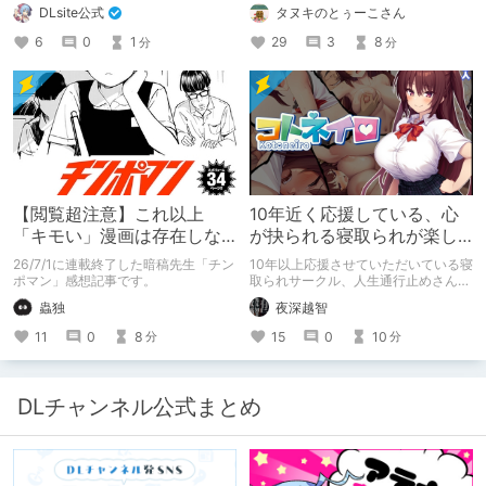
を叶えるため、不老不死の体を手に入
DLsite公式
タヌキのとぅーこさん
れた！ 話題沸騰の全年齢苗床コミッ
クスの新刊が発売開始！ それを記念
6
0
1
29
3
8
分
分
して1～3巻まで90%OFFクーポン配
布いたします！ まだ本作品未体験の
皆さん、多分お好きです。ぜひお試し
ください。
【閲覧超注意】これ以上
10年近く応援している、心
「キモい」漫画は存在しな
が抉られる寝取られが楽し
い？チンポマンとかいう
めるサークル
26/7/1に連載終了した暗稿先生「チン
10年以上応援させていただいている寝
「魂の殺人」の完成形
ポマン」感想記事です。
取られサークル、人生通行止めさんの
新作がとても良かったので、新作を中
蟲独
夜深越智
心に、このサークルのゲームを紹介し
たくて、記事を書かせていただく。
11
0
8
15
0
10
分
分
キミノオモイからずっと好きな熱心な
ファンとしての記事にどうか、お付き
合いいただきたい（2026年7月18日
微修正）
DLチャンネル公式まとめ