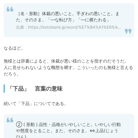
［名・形動］体裁の悪いこと。手ぎわの悪いこと。ま
た、そのさま。「―な転び方」「―に横たわる」
出典：
https://kotobank.jp/word/%E7%84%A1%E6%A7%98-617874
なるほど。

無様とは辞書によると、体裁が悪い様のことを指すのだそうだ。

人に見せられないような醜態を晒す。こういったのも無様と言える
だろう。
「下品」 言葉の意味
続いて「下品」についてである。
② ( 形動 ) 品性・品格がいやしいこと。いやしい行動
や態度をとること。また、そのさま。⇔上品(じょう
ひん)。