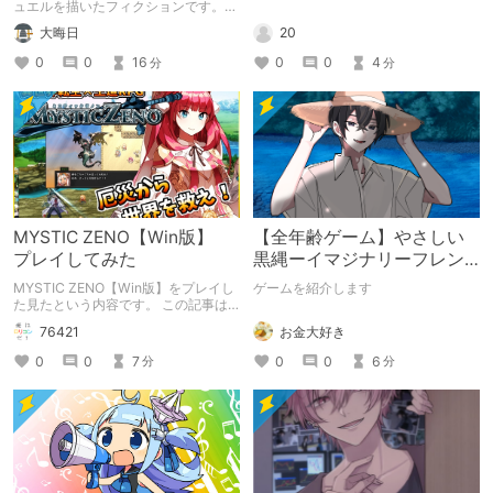
ュエルを描いたフィクションです。
（自分用メモ：2025-05-14）
20
大晦日
0
0
4
0
0
16
分
分
MYSTIC ZENO【Win版】
【全年齢ゲーム】やさしい
プレイしてみた
黒縄ーイマジナリーフレン
ドの「彼」と過ごすおぼん
MYSTIC ZENO【Win版】をプレイし
ゲームを紹介します
やすみー
た見たという内容です。 この記事は
通常のクリエイターズ記事です。
お金大好き
76421
0
0
6
0
0
7
分
分