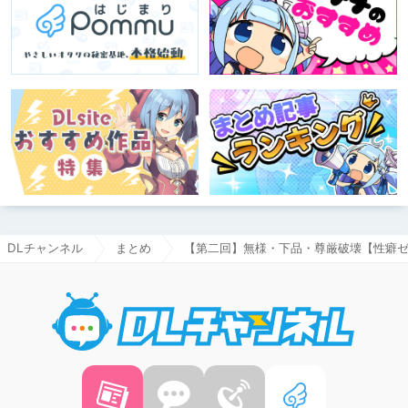
DLチャンネル
まとめ
【第二回】無様・下品・尊厳破壊【性癖
DLチャ