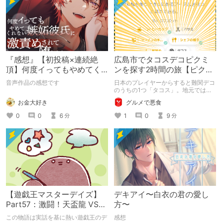
『感想』【初投稿×連続絶
広島市でタコスデコピクミ
頂】何度イってもやめてく
ンを探す2時間の旅【ピクミ
れない嫉妬彼氏に激責めさ
ンブルーム / Pikmin
音声作品の感想です
日本のプレイヤーからすると難関デコ
れて堕とされる。
Bloom】
のうちの1つ「タコス」。地元では見
つけられなかった男が広島で探す旅を
お金大好き
グルメで悪食
お送りします。ねくすと5月のテーマ
「お出かけの記録」。
0
0
6
1
0
9
分
分
【遊戯王マスターデイズ】
デキアイ〜白衣の君の愛し
Part57：激闘！天盃龍 VS
方〜
千年D【架空デュエル】
この物語は実話を基に熱い遊戯王のデ
感想