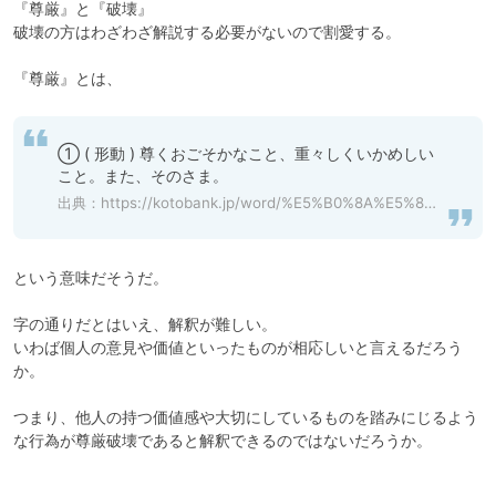
『尊厳』と『破壊』

破壊の方はわざわざ解説する必要がないので割愛する。

『尊厳』とは、
① ( 形動 ) 尊くおごそかなこと、重々しくいかめしい
こと。また、そのさま。
出典：
https://kotobank.jp/word/%E5%B0%8A%E5%8E%B3-555826#goog_rewarded
という意味だそうだ。

字の通りだとはいえ、解釈が難しい。

いわば個人の意見や価値といったものが相応しいと言えるだろう
か。

つまり、他人の持つ価値感や大切にしているものを踏みにじるよう
な行為が尊厳破壊であると解釈できるのではないだろうか。