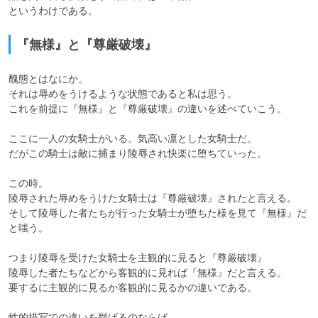
というわけである。
『無様』と『尊厳破壊』
醜態とはなにか。

それは辱めをうけるような状態であると私は思う。

これを前提に『無様』と『尊厳破壊』の違いを述べていこう。

ここに一人の女騎士がいる。気高い凛とした女騎士だ。

だがこの騎士は敵に捕まり陵辱され快楽に堕ちていった。

この時。

陵辱された辱めをうけた女騎士は『尊厳破壊』されたと言える。

そして陵辱した者たちが行った女騎士が堕ちた様を見て『無様』だ
と嗤う。

つまり陵辱を受けた女騎士を主観的に見ると『尊厳破壊』

陵辱した者たちなどから客観的に見れば『無様』だと言える。

要するに主観的に見るか客観的に見るかの違いである。

性的描写での違いを挙げるのならば、
