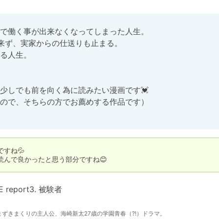
で働く事が出来なくなってしまった人生。

来ず、実家からの仕送りも止まる。

る人生。

しでも前を向く為に読みたい漫画です💓

ので、そちらの方でお薦めする作品です）
ね💦

読んで良かったと思う部分ですね😊
FE report3. 被験者
まずきまくりの主人公、海崎新太27歳の学園青春（?!）ドラマ。