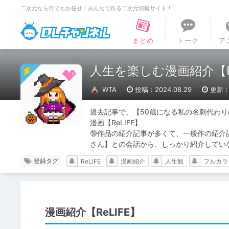
二次元なら何でもお任せ！みんなで作る二次元情報サイト！
DLチャンネル
まとめ
トーク
ア
人生を楽しむ漫画紹介【Re
WTA
投稿：2024.08.29
更新：2
過去記事で、【50歳になる私の名刺代わり
漫画【ReLIFE】

🔞作品の紹介記事が多くて、一般作の紹介
さん】との会話から、しっかり紹介してい
登録タグ
ReLIFE
漫画紹介
人生観
フルカラ
漫画紹介【ReLIFE】