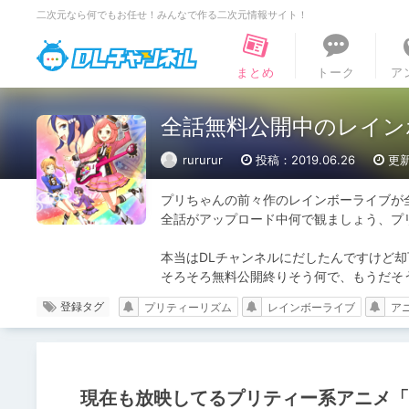
二次元なら何でもお任せ！みんなで作る二次元情報サイト！
DLチャンネル
まとめ
トーク
ア
全話無料公開中のレイン
rururur
投稿：2019.06.26
更新
プリちゃんの前々作のレインボーライブが全
全話がアップロード中何で観ましょう、プ
本当はDLチャンネルにだしたんですけど却
そろそろ無料公開終りそう何で、もうだそ
登録タグ
プリティーリズム
レインボーライブ
ア
現在も放映してるプリティー系アニメ