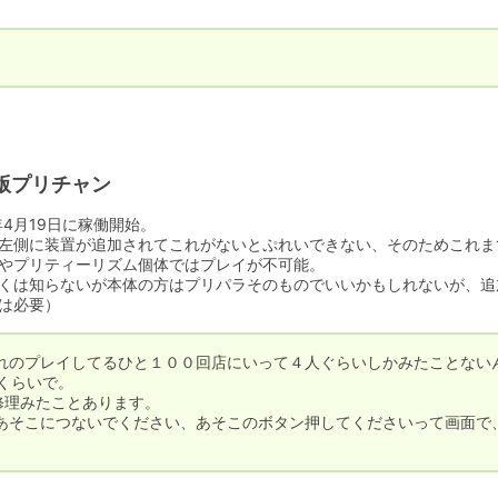
版プリチャン
年4月19日に稼働開始。

左側に装置が追加されてこれがないとぷれいできない、そのためこれま
やプリティーリズム個体ではプレイが不可能。

くは知らないが本体の方はプリパラそのものでいいかもしれないが、追
は必要）
れのプレイしてるひと１００回店にいって４人ぐらいしかみたことない
くらいで。

修理みたことあります。

あそこにつないでください、あそこのボタン押してくださいって画面で