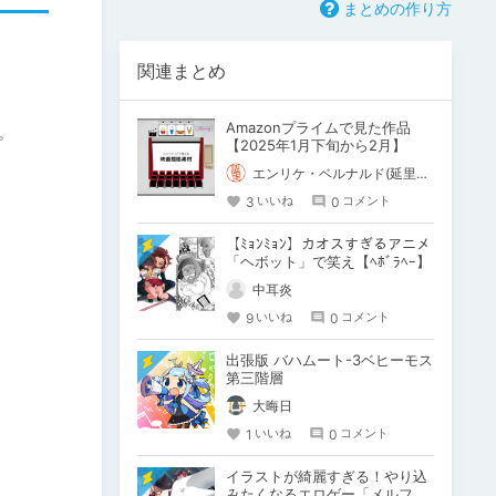
まとめの作り方
関連まとめ
Amazonプライムで見た作品
。
【2025年1月下旬から2月】
エンリケ・ベルナルド(延里啓介)
3
0
いいね
コメント
【ﾐｮﾝﾐｮﾝ】カオスすぎるアニメ
「ヘボット」で笑え【ﾍﾎﾞﾗﾍｰ】
中耳炎
9
0
いいね
コメント
出張版 バハムート-3ベヒーモス
第三階層
大晦日
1
0
いいね
コメント
イラストが綺麗すぎる！やり込
みたくなるエロゲー「メルフィ