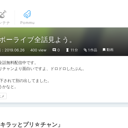
ンテナ
Pommu
ボーライブ全話見よう。
動画
：2019.06.26
400 view
0
11
1
分
作品
話無料配信中です。

リチャンより面白いですよ、ドロドロしたぶん。

下されて別の出してました。

うかなと。
ニメ
「キラッとプリ☆チャン」