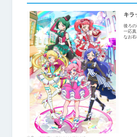
キラ
後ろの
一応真
なお右