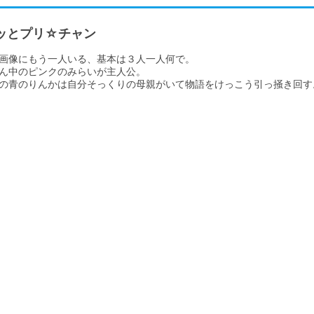
ッとプリ☆チャン
画像にもう一人いる、基本は３人一人何で。

ん中のピンクのみらいが主人公。

の青のりんかは自分そっくりの母親がいて物語をけっこう引っ掻き回す