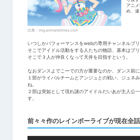
アニメ
め、違
出典：
img.animatetimes.com
いつしかパフォーマンスをwebの専用チャンネルプリ
そこでアイドル活動をする人たちの物語、基本はプリ
そこで３人が仲良くなって天井を目指すという。

なおダンスよでこーでの方が重要なのか、ダンス前に
１部がライバルチームとアンジュとの戦い、ジュネみ
ね。

２部は突如として現れ謎のアイドルだいあが主人公一
す。
前々々作のレインボーライブが現在全話