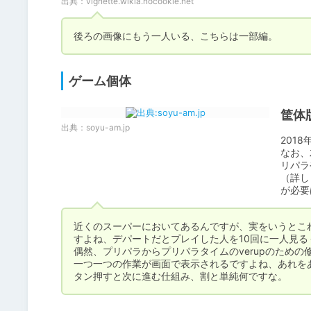
出典：
vignette.wikia.nocookie.net
後ろの画像にもう一人いる、こちらは一部編。
ゲーム個体
筐体
出典：
soyu-am.jp
2018
なお、
リパラ
（詳し
が必要
近くのスーパーにおいてあるんですが、実をいうとこ
すよね、デパートだとプレイした人を10回に一人見る
偶然、プリパラからプリパラタイムのverupのための
一つ一つの作業が画面で表示されるですよね、あれを