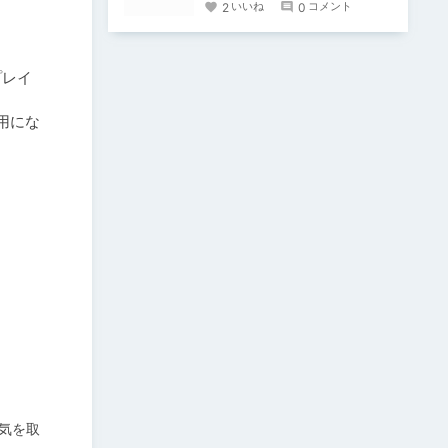
2
0
いいね
コメント
プレイ
用にな
気を取