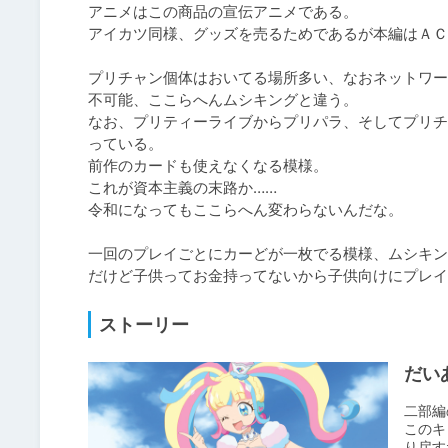
アニメはこの商品の宣伝アニメである。

アイカツ同様、グッズを売るためであるが本編はＡＣ
プリチャン個体はおいてる場所多い、なおネットワー
不可能、ここらへんムシキングと違う。

なお、プリティーライブからプリパラ、そしてプリチ
っている。

前作のカードも使えなくなる模様。

これが資本主義の末路か……

令和になってもここらへん変わらないんだな。

一回のプレイごとにカーどが一枚でる模様、ムシキン
だけど子供ってお金持ってないから子供向けにプレイ
ストーリー
だい
二部編
このキ
り戻す