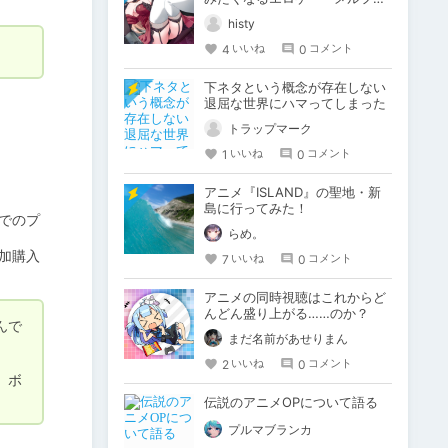
アス 蒼紅のヴァージェ」
histy
4
0
いいね
コメント
下ネタという概念が存在しない
退屈な世界にハマってしまった
トラップマーク
1
0
いいね
コメント
アニメ『ISLAND』の聖地・新
島に行ってみた！
でのプ
らめ。
加購入
7
0
いいね
コメント
アニメの同時視聴はこれからど
んどん盛り上がる……のか？
んで
まだ名前があせりまん
2
0
いいね
コメント
、ボ
伝説のアニメOPについて語る
プルマブランカ