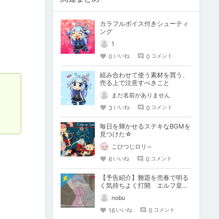
カラフルボイス付きシューティ
ング
1
0
0
いいね
コメント
組み合わせて使う素材を買う、
売る上で注意すべきこと
まだ名前がありません
3
0
いいね
コメント
毎日を輝かせるステキなBGMを
見つけた☆
こひつじロリ～
6
0
いいね
コメント
【予告紹介】難題を売春で明る
く気持ちよく打開 エルフ皇女
のビッチ化妊娠出産RPG
nobu
16
0
いいね
コメント