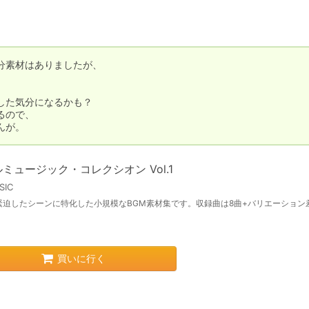
素材はありましたが、

た気分になるかも？

ので、

んが。
ミュージック・コレクシオン Vol.1
SIC
緊迫したシーンに特化した小規模なBGM素材集です。収録曲は8曲+バリエーション
。
買いに行く