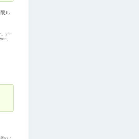
無限ル
す。デー
Ace、
得版のフ