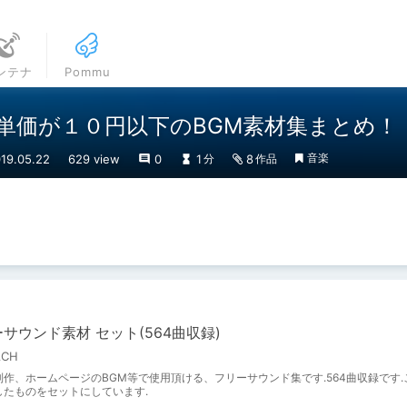
ンテナ
Pommu
単価が１０円以下のBGM素材集まとめ！
音楽
9.05.22
629 view
0
1
8
分
作品
サウンド素材 セット(564曲収録)
ACH
制作、ホームページのBGM等で使用頂ける、フリーサウンド集です.564曲収録です.
したものをセットにしています.