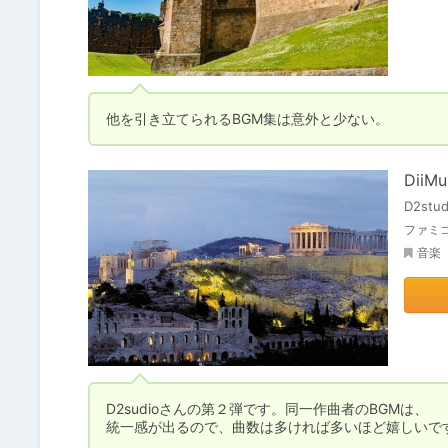
他を引き立てられるBGM集は意外と少ない。
DiiMu
D2stud
ファミコ
音楽
D2sudioさんの第２弾です。同一作曲者のBGMは、

統一感が出るので、曲数は多ければ多いほど嬉しいで