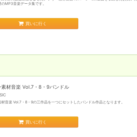
材のMP3音楽データ集です。
買いに行く
素材音楽 Vol.7・8・9バンドル
SIC
材音楽 Vol.7・8・9の三作品を一つにセットしたバンドル作品となります。
買いに行く