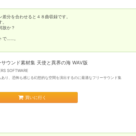
差分を合わせると４８曲収録です。

。

故か？

で……。

サウンド素材集 天使と異界の海 WAV版
ERS SOFTWARE
もあり、恐怖も感じる幻想的な空間を演出するのに最適なフリーサウンド集
買いに行く