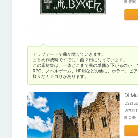
音楽
アップデートで曲が増えていきます。

まとめ作成時ですでに１曲２円になっています。

この素材集は、一体どこまで曲の単価が下がるのか！？
RPG、ノベルゲーム、HP用などの他に、ホラー、ピア
様々なカテゴリがあります。
DiiM
D2stud
通常曲1
音楽