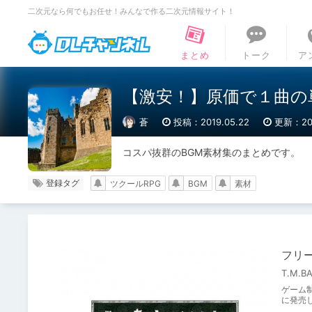
二次元なら何でもお任せ！みんなで作る二次元情報サイト！
DLチャンネル
まとめ
トーク
ア
【激安！】原価で１曲の
蒼
投稿：2019.05.22
更新：201
コスパ抜群のBGM素材集のまとめです。
登録タグ
ツクールRPG
BGM
素材
フリー
T.M.B
ゲーム
に発売