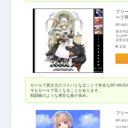
フリー
ープ再
RP-MU
過去作
タはMP
吉里吉
音楽
セールで異次元のコスパとなることで有名なRP-MUSI
今もセールで安くなることがあります。

戦闘曲のような勇壮な曲が多め。
フリー
RP-MU
2015