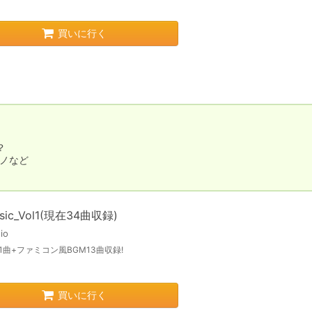
買いに行く


ノなど

usic_Vol1(現在34曲収録)
io
1曲+ファミコン風BGM13曲収録!
買いに行く