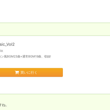
sic_Vol2
io
ン風BGM23曲+通常BGM19曲、収録!
買いに行く
すね。