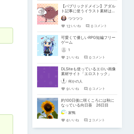
【パブリックドメイン】アダル
ト記事に使うイラスト素材は世
界の美術館から探すこともでき
つつつつ
るよ！
12
0
いいね
コメント
可愛くて優しいRPG短編フリー
ゲーム
1
2
0
いいね
コメント
DLSiteも使っているエロい画像
素材サイト「エロストック」
何かの人
9
0
いいね
コメント
約100日後に咲くころには秋に
なっている向日葵 26日目
家鴨
6
2
いいね
コメント