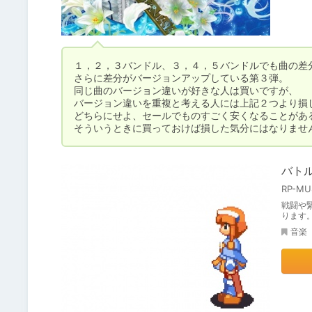
１，２，３バンドル、３，４，５バンドルでも曲の差分
さらに差分がバージョンアップしている第３弾。

同じ曲のバージョン違いが好きな人は買いですが、

バージョン違いを重複と考える人には上記２つより損し
どちらにせよ、セールでものすごく安くなることがある
そういうときに買っておけば損した気分にはなりませ
バトル
RP-MU
戦闘や
ります
音楽