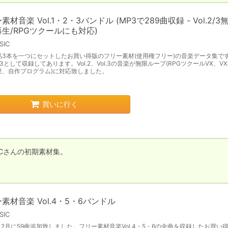
素材音楽 Vol.1・2・3バンドル (MP3で289曲収録 - Vol.2/3
生/RPGツクールにも対応)
SIC
品3本を一つにセットしたお買い得版のフリー素材(使用権フリー)の音楽データ集で
3として収録してあります。Vol.2、Vol.3の音楽が無限ループ(RPGツクールVX、VX
里、自作プログラム)に対応致しました。
買いに行く
Cさんの初期素材集。

素材音楽 Vol.4・5・6バンドル
SIC
年12月に59曲追加致しました。フリー素材音楽Vol.4・5・6の全曲を収録したお買い