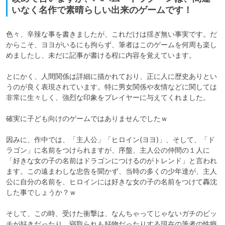
いなく名作で素晴らしい出来のゲームです！
色々、辛辣な事を書きましたが、これだけは揺ぎ無い事実です。だ
からこそ、ヨヨがいるにも拘らず、筆者はこのゲームを何周も楽し
めましたし、未だに記事が書ける程に内容を覚えています。

とにかく、人間関係は詳細に描かれており、正に人に歴史ありとい
うのが良く表現されています。特に男女関係や友情などに関しては
非常に生々しく、強烈な印象をプレイヤーに与えてくれました。

確実に子ども向けのゲームではありませんでしたｗ

因みに、作中では、「主人公」「ヒロイン(ヨヨ)」、そして、「ド
ラゴン」に名前をつけられますが、序盤、主人公の仲間の１人に
「好きな女の子の名前はドラゴンにつけるのがトレンド」と言われ
ます。この遠まわしな忠告を聞かず、当時の多くの少年達が、主人
公に自分の名前を、ヒロインには好きな女の子の名前をつけて轟沈
した事でしょうか？ｗ

そして、この時、受けた衝撃は、なんちゃってじゃないガチのビッ
チが好きだったり、寝取られも好物だったりする現在の筆者の性癖