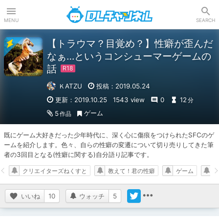
DLチャンネル
MENU
SEARCH
【トラウマ？目覚め？】性癖が歪んだ
なぁ…というコンシューマーゲームの
話
ＫATZU
投稿：2019.05.24
更新：2019.10.25
1543 view
0
12
分
ゲーム
5
作品
既にゲーム大好きだった少年時代に、深く心に傷痕をつけられたSFCのゲ
ームを紹介します。色々、自らの性癖の変遷について切り売りしてきた筆
者の3回目となる(性癖に関する)自分語り記事です。
クリエイターズねくすと
教えて！君の性癖
ゲーム
いいね
10
ウォッチ
5