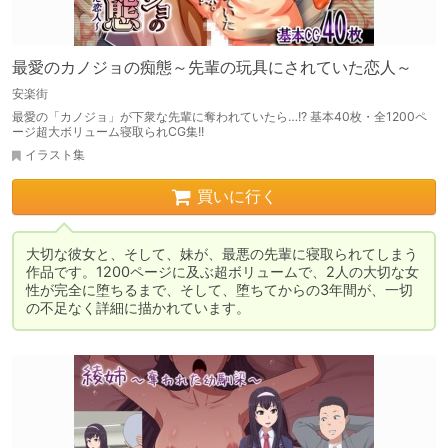
最愛のカノジョの痴態～先輩の玩具にされていた恋人～
安楽街
最愛の「カノジョ」が下衆な先輩に奪われていたら…!? 基本40枚・全1200ペ
ージ超大ボリューム寝取られCG集!!
イラスト集
買いに行く
大切な彼女と、そして、妹が、最悪の先輩に寝取られてしまう
作品です。1200ページに及ぶ超ボリュームで、2人の大切な女
性が完全に堕ちるまで、そして、堕ちてからの3年間が、一切
の不足なく詳細に描かれています。