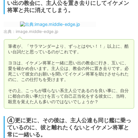
い出の教会に、主人公を置き去りにしてイケメン
将軍と共に消えてしまう。
出典：
image.middle-edge.jp
筆者が、「サラマンダーより、ずっとはやい！！」以上に、酷
い台詞だと思っているのがこれです。

ヨヨは、イケメン将軍と一緒に思い出の教会に行き、互いに、
愛を確かめ合います。主人公は、教会の外に置き去りです。必
死こいて彼女のお願いを聞いてイケメン将軍を助けさせられた
のに、この仕打ちを受けます。

その上、こっちが喋らない系主人公であるのを良い事に、自分
に都合の良い事だけを言って自己正当化をする彼女に、当時、
殺意を覚えた人も多いのではないでしょうか？
④更に更に、その後は、主人公達も同じ艦に乗っ
ているのに、彼と離れたくないとイケメン将軍と
常に一緒いる。