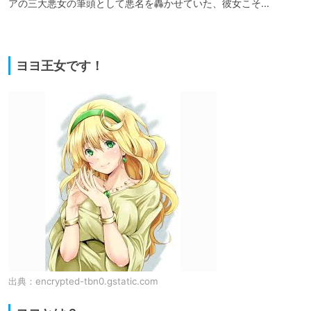
アの三大悪女の筆頭として悪名を轟かせていた、彼女こそ…

ヨヨ王女です！
出典：
encrypted-tbn0.gstatic.com