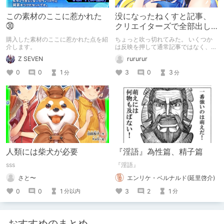
この素材のここに惹かれた
没になったねくすと記事、
㉚
クリエイターズで全部出し
てみます。
購入した素材のここに惹かれた点を紹
ちょっと吹っ切れてみた。 いくつか
介します。
は反映を押して通常記事ではなく、ク
リエイター記事として出してみようか
Z SEVEN
rururur
なと。
0
0
1
3
0
3
分
分
人類には柴犬が必要
『淫語』為性篇、精子篇
sss
『淫語』
さと〜
エンリケ・ベルナルド(延里啓介)
0
0
1
3
2
1
分以内
分
おすすめのまとめ