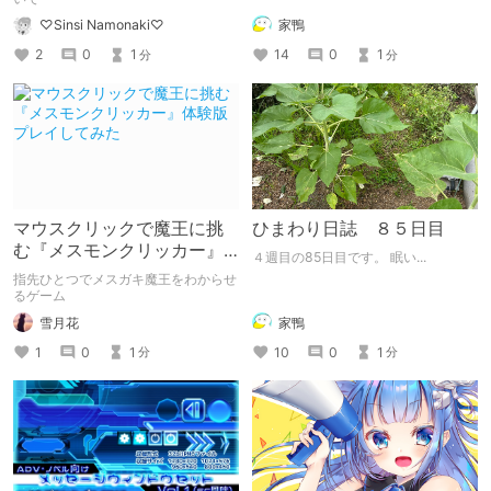
家鴨
♡Sinsi Namonaki♡
14
0
1
2
0
1
分
分
マウスクリックで魔王に挑
ひまわり日誌 ８５日目
む『メスモンクリッカー』
４週目の85日目です。 眠い...
体験版プレイしてみた
指先ひとつでメスガキ魔王をわからせ
るゲーム
雪月花
家鴨
1
0
1
10
0
1
分
分