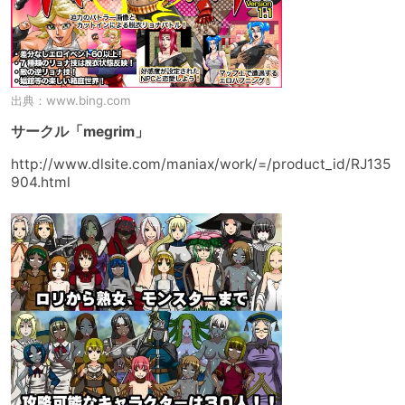
出典：
www.bing.com
サークル「megrim」
http://www.dlsite.com/maniax/work/=/product_id/RJ135
904.html