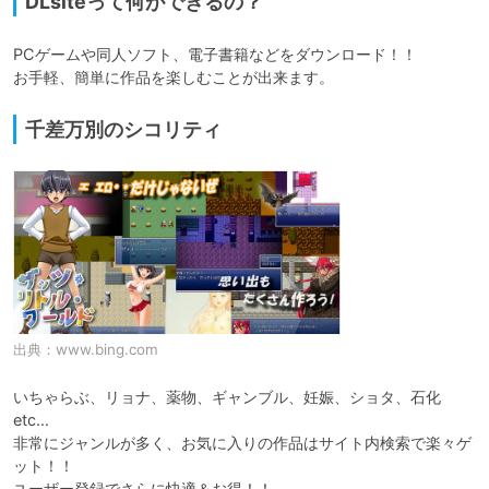
DLsiteって何ができるの？
PCゲームや同人ソフト、電子書籍などをダウンロード！！

お手軽、簡単に作品を楽しむことが出来ます。
千差万別のシコリティ
出典：
www.bing.com
いちゃらぶ、リョナ、薬物、ギャンブル、妊娠、ショタ、石化
etc…

非常にジャンルが多く、お気に入りの作品はサイト内検索で楽々ゲ
ット！！

ユーザー登録でさらに快適＆お得！！