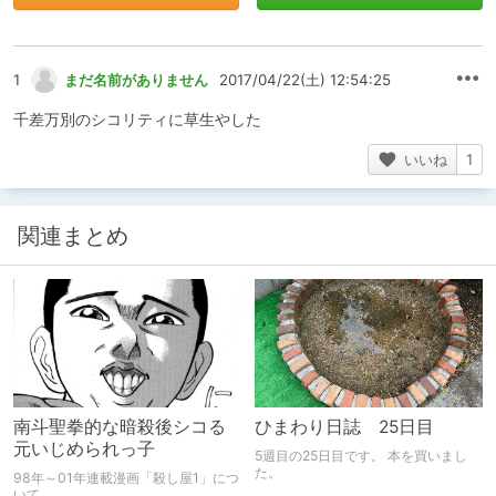
1
まだ名前がありません
2017/04/22(土) 12:54:25
千差万別のシコリティに草生やした
いいね
1
関連まとめ
南斗聖拳的な暗殺後シコる
ひまわり日誌 25日目
元いじめられっ子
5週目の25日目です。 本を買いまし
た。
98年～01年連載漫画「殺し屋1」につ
いて