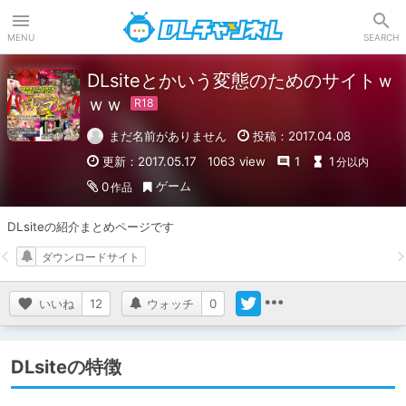
DLチャンネル
MENU
SEARCH
DLsiteとかいう変態のためのサイトｗ
ｗｗ
まだ名前がありません
投稿：2017.04.08
更新：2017.05.17
1063 view
1
1
分以内
ゲーム
0
作品
DLsiteの紹介まとめページです
ダウンロードサイト
いいね
12
ウォッチ
0
DLsiteの特徴