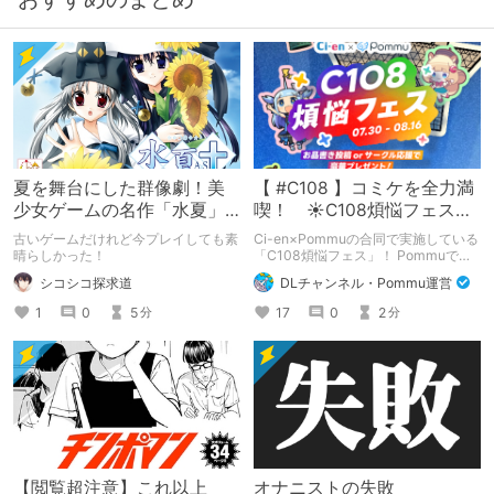
夏を舞台にした群像劇！美
【 #C108 】コミケを全力満
少女ゲームの名作「水夏」
喫！ ☀C108煩悩フェス☀
を今こそ！
Pommu版のご案内
古いゲームだけれど今プレイしても素
Ci-en×Pommuの合同で実施している
晴らしかった！
「C108煩悩フェス」！ Pommuでの
参加方法について、改めてこちらでも
シコシコ探求道
DLチャンネル・Pommu運営
ご案内いたします！
1
0
5
17
0
2
分
分
【閲覧超注意】これ以上
オナニストの失敗