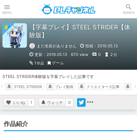
DLチャンネル
MENU
SEARCH
【字幕プレイ】STEEL STRIDER【体
験版】
まだ名前がありません
投稿：2019.05.13
更新：2019.05.13
670 view
0
2
分
ゲーム
1
作品
STEEL STRIDER体験版を字幕プレイした記事です
STEEL STRIDER
プレイ動画
クリエイターズ記事
ア
いいね
1
ウォッチ
0
作品紹介