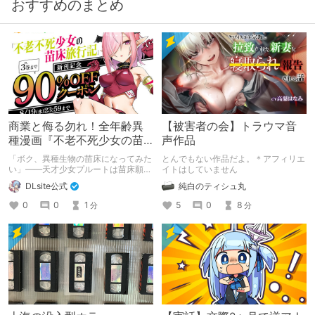
おすすめのまとめ
商業と侮る勿れ！全年齢異
【被害者の会】トラウマ音
種漫画『不老不死少女の苗
声作品
床旅行記』新刊記念1～3巻
「ボク、異種生物の苗床になってみた
とんでもない作品だよ。＊アフィリエ
90%オフクーポン配布中✨
い」――天才少女プルートは苗床願望
イトはしていません
を叶えるため、不老不死の体を手に入
DLsite公式
純白のティシュ丸
れた！ 話題沸騰の全年齢苗床コミッ
クスの新刊が発売開始！ それを記念
0
0
1
5
0
8
分
分
して1～3巻まで90%OFFクーポン配
布いたします！ まだ本作品未体験の
皆さん、多分お好きです。ぜひお試し
ください。