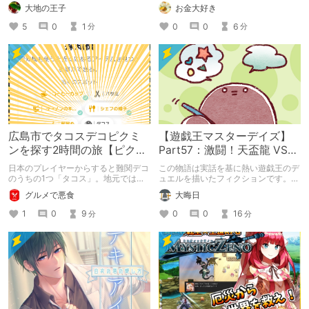
れて堕とされる。
大地の王子
お金大好き
5
0
1
0
0
6
分
分
広島市でタコスデコピクミ
【遊戯王マスターデイズ】
ンを探す2時間の旅【ピクミ
Part57：激闘！天盃龍 VS
ンブルーム / Pikmin
千年D【架空デュエル】
日本のプレイヤーからすると難関デコ
この物語は実話を基に熱い遊戯王のデ
Bloom】
のうちの1つ「タコス」。地元では見
ュエルを描いたフィクションです。
つけられなかった男が広島で探す旅を
（自分用メモ：2025-05-14）
グルメで悪食
大晦日
お送りします。ねくすと5月のテーマ
「お出かけの記録」。
1
0
9
0
0
16
分
分