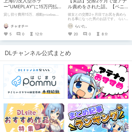
上海の没入型ホラ
【実話】交際2ヶ月で逆アナ
ー”UMEPLAY”に15万円払っ
ル責めをされた話。【ペニ
たら、2作品とも号泣した※
バン】
貸し切り費用15万、感動𝓹𝓻𝓲𝓬𝓮𝓵𝓮𝓼𝓼....
彼女との交際2ヶ月目でお尻を責めら
ネタバレなし
れる事になった男のお話です。 らい
た。のエチエチ体験談#2【逆アナ
チャオチー
らいた。
ル】
5
0
12
20
0
8
分
分
DLチャンネル公式まとめ