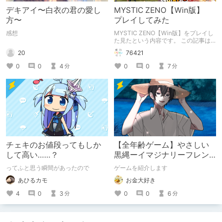
デキアイ〜白衣の君の愛し
MYSTIC ZENO【Win版】
方〜
プレイしてみた
感想
MYSTIC ZENO【Win版】をプレイし
た見たという内容です。 この記事は
通常のクリエイターズ記事です。
20
76421
0
0
4
0
0
7
分
分
チェキのお値段ってもしか
【全年齢ゲーム】やさしい
して高い……？
黒縄ーイマジナリーフレン
ドの「彼」と過ごすおぼん
ってふと思う瞬間があったので
ゲームを紹介します
やすみー
あひるカモ
お金大好き
4
0
3
0
0
6
分
分