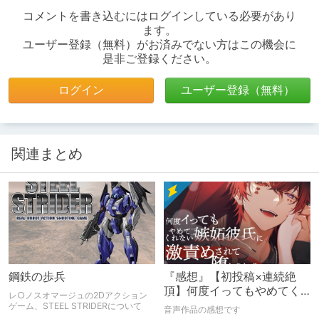
コメントを書き込むにはログインしている必要があり
ます。
ユーザー登録（無料）がお済みでない方はこの機会に
是非ご登録ください。
ログイン
ユーザー登録（無料）
関連まとめ
鋼鉄の歩兵
『感想』【初投稿×連続絶
頂】何度イってもやめてく
レ○ノスオマージュの2Dアクション
れない嫉妬彼氏に激責めさ
ゲーム、STEEL STRIDERについて
音声作品の感想です