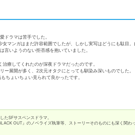
愛ドラマは苦手でした。

少女マンガはまだ許容範囲でしたが、しかし実写はどうにも駄目。
は言いようのない拒否感を抱いていました。
く治療してくれたのが深夜ドラマだったのです。

リー展開が多く、2次元オタクにとっても馴染み深いものでした。

品もちょいちょい見られて良かったです。
したSFサスペンスドラマ。

LACK OUT』のノベライズ執筆等、ストーリーそのものにも深く関わ