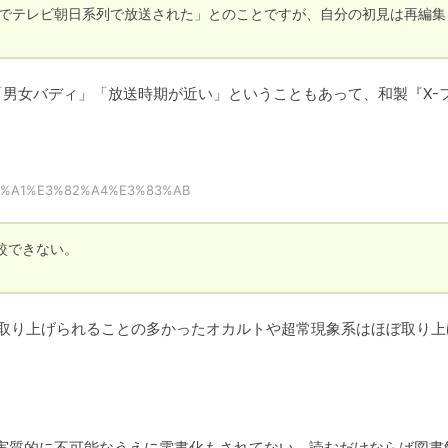
月30日までテレビ朝日系列で放送された」とのことですが、自分の初見は再編
マ」「男女バディ」「放送時期が近い」ということもあって、和製『X-
3%82%A1%E3%82%A4%E3%83%AB
できない。

』でも取り上げられることの多かったオカルトや超常現象系はほぼ取り
実質的に不可能なうえに電書化もされてない。読むだけならば図書