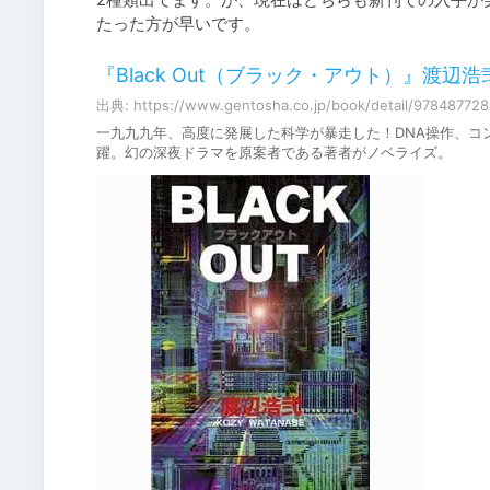
たった方が早いです。
『Black Out（ブラック・アウト）』渡辺浩弐
出典: https://www.gentosha.co.jp/book/detail/97848772
一九九九年、高度に発展した科学が暴走した！DNA操作、コ
躍。幻の深夜ドラマを原案者である著者がノベライズ。