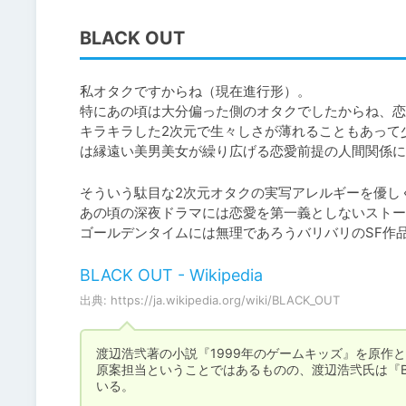
BLACK OUT
私オタクですからね（現在進行形）。

特にあの頃は大分偏った側のオタクでしたからね、恋
キラキラした2次元で生々しさが薄れることもあって
は縁遠い美男美女が繰り広げる恋愛前提の人間関係に
そういう駄目な2次元オタクの実写アレルギーを優し
あの頃の深夜ドラマには恋愛を第一義としないストー
ゴールデンタイムには無理であろうバリバリのSF作
BLACK OUT - Wikipedia
出典: https://ja.wikipedia.org/wiki/BLACK_OUT
渡辺浩弐著の小説『1999年のゲームキッズ』を原作と
原案担当ということではあるものの、渡辺浩弐氏は『B
いる。
