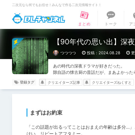
二次元なら何でもお任せ！みんなで作る二次元情報サイト！
DLチャンネル
まとめ
トーク
ア
【90年代の思い出】深夜
つつつつ
投稿：2024.08.28
更
あの時代の深夜ドラマが好きだった。

隙自語の懐古厨の昔話だが、まあよかった
登録タグ
クリエイターズ記事
クリエイターズねくすと
まずはお約束
「この話題が出るってことはおまえの年齢は多分…」
はい、リピートアフタミー。
