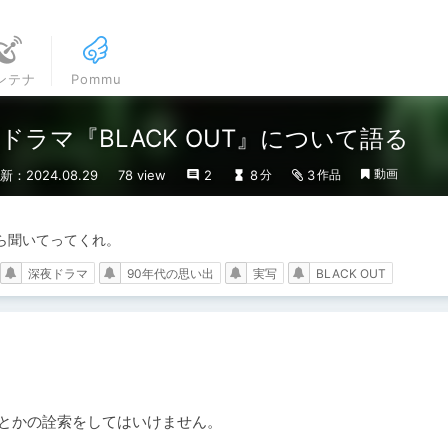
ンテナ
Pommu
ドラマ『BLACK OUT』について語る
動画
新：2024.08.29
78 view
2
8
3
分
作品
ら聞いてってくれ。
深夜ドラマ
90年代の思い出
実写
BLACK OUT
とかの詮索をしてはいけません。
