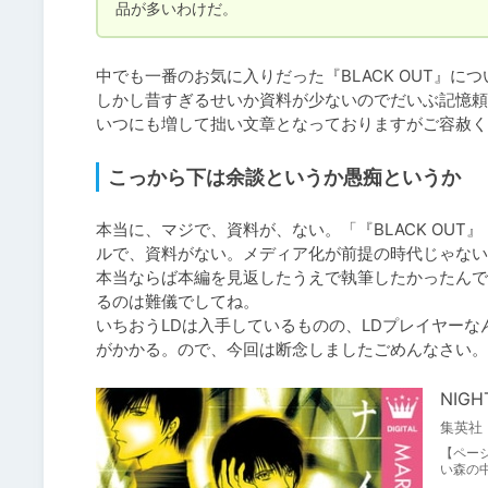
品が多いわけだ。
中でも一番のお気に入りだった『BLACK OUT』につ
しかし昔すぎるせいか資料が少ないのでだいぶ記憶頼
いつにも増して拙い文章となっておりますがご容赦く
こっから下は余談というか愚痴というか
本当に、マジで、資料が、ない。「『BLACK OU
ルで、資料がない。メディア化が前提の時代じゃない
本当ならば本編を見返したうえで執筆したかったんです
るのは難儀でしてね。

いちおうLDは入手しているものの、LDプレイヤー
がかかる。ので、今回は断念しましたごめんなさい。
NIGH
集英社
【ペー
い森の