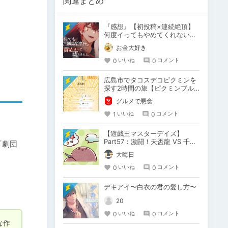
関連まとめ
『感想』【初投稿×連続絶頂】
何度イってもやめてくれない嫉
妬彼氏に激責めされて堕とされ
お金大好き
る。
0
0
いいね
コメント
広島市でタコスデコピクミンを
探す2時間の旅【ピクミンブル
ーム / Pikmin Bloom】
グルメで悪食
1
0
いいね
コメント
【遊戯王マスターデイズ】
Part57：激闘！天盃龍 VS 千年
『劇団
D【架空デュエル】
大晦日
0
0
いいね
コメント
デキアイ〜白衣の君の愛し方〜
20
0
0
いいね
コメント
な作