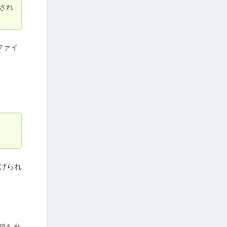
集され
ファイ
上げられ
館を当