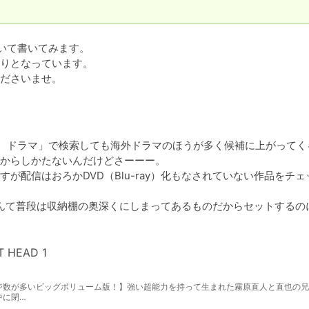
いて書いてみます。

りとなっています。

ださいませ。
T』　ドラマ」で検索しても海外ドラマのほうが多く候補に上がってく
からしかたないんだけどさーーー。

が配信はおろかDVD（Blu-ray）化もなされていない作品をチェ
なんて普段は収納棚の奥深くにしまってあるものだからセットするの
T HEAD 1
ジ数が多いビッグボリューム版！】強い超能力を持って生まれた霧原直人と直也の兄
中に閉…