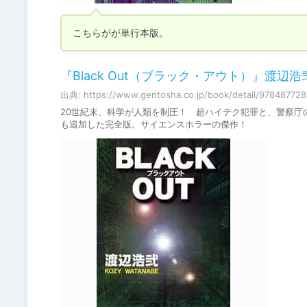
こちらがが単行本版。
『Black Out（ブラック・アウト）』渡辺浩弐
出典: https://www.gentosha.co.jp/book/detail/97848772
20世紀末、科学が人類を制圧！ 超ハイテク犯罪と、警察庁
も追加した完全版。サイエンスホラーの傑作！