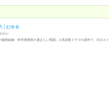
 | 幻冬舎
88082/
の秘密組織・科学捜査部の凄まじい死闘。人気深夜ドラマの原作で、幻のス