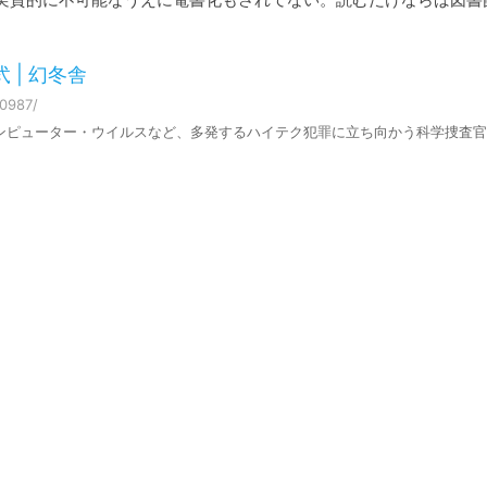
 | 幻冬舎
80987/
ンピューター・ウイルスなど、多発するハイテク犯罪に立ち向かう科学捜査