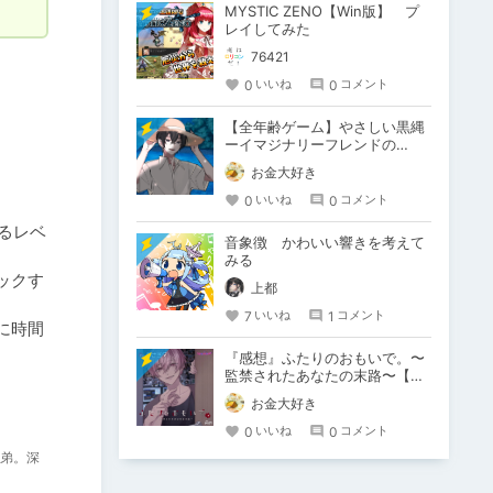
MYSTIC ZENO【Win版】 プ
レイしてみた
76421
0
0
いいね
コメント
【全年齢ゲーム】やさしい黒縄
ーイマジナリーフレンドの
「彼」と過ごすおぼんやすみー
お金大好き
0
0
いいね
コメント
るレベ
音象徴 かわいい響きを考えて
みる
ックす
上都
7
1
いいね
コメント
に時間
『感想』ふたりのおもいで。〜
監禁されたあなたの末路〜【が
るまに限定特典付き】
お金大好き
0
0
いいね
コメント
弟。深