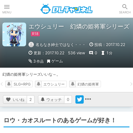
DLチャンネル
MENU
SEARCH
エウシュリー 幻燐の姫将軍シリーズ
名もなき紳士ではなく・・・
投稿：2017.10.22
更新：2017.10.22
536 view
0
1
分
ゲーム
3
作品
幻燐の姫将軍シリーズいいな～。
SLG+RPG
エウシュリー
幻燐の姫将軍
いいね
2
ウォッチ
0
ロウ・カオスルートのあるゲームが好き！