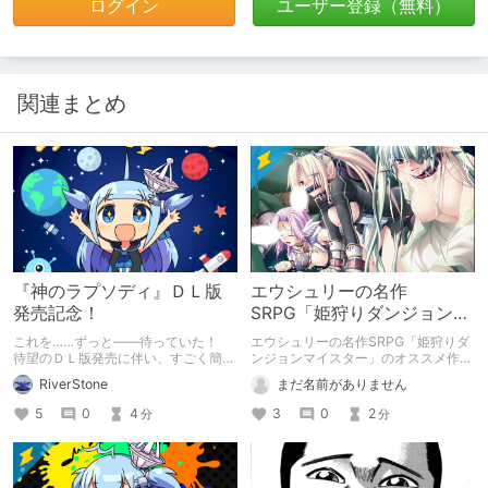
ログイン
ユーザー登録（無料）
関連まとめ
『神のラプソディ』ＤＬ版
エウシュリーの名作
発売記念！
SRPG「姫狩りダンジョンマ
イスター」
これを……ずっと――待っていた！
エウシュリーの名作SRPG「姫狩りダ
待望のＤＬ版発売に伴い、すごく簡単
ンジョンマイスター」のオススメ作品
に神のラプソディをご紹介してお祝い
レビュー
RiverStone
まだ名前がありません
します。
5
0
4
3
0
2
分
分