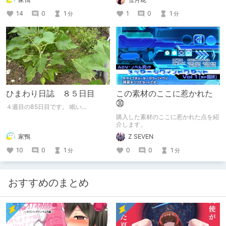
14
0
1
1
0
1
分
分
ひまわり日誌 ８５日目
この素材のここに惹かれた
㉚
４週目の85日目です。 眠い...
購入した素材のここに惹かれた点を紹
介します。
家鴨
Z SEVEN
10
0
1
0
0
1
分
分
おすすめのまとめ