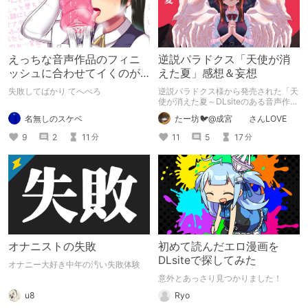
えっちな音声作品のフィニ
逆説パラドクス「天使が消
ッシュに合わせてイくのが
えた夏」感想＆妄想
下手すぎる【失敗した話】
失敗してばかり てへぺろ
逆説パラドクス様から発売された「天
使が消えた夏～DLsiteのある音声作品
について～」の感想です。 妄想も多
名無しのスケベ
たー坊🐦@成宮 さんLOVE
いです。
9
2
11
11
5
17
分
分
オナニストの失敗
初めて読んだエロ漫画を
DLsiteで探してみた
オナニー大好き中年の汚い失敗体験
意外とあっさり見つかりました！
u8
Ryo