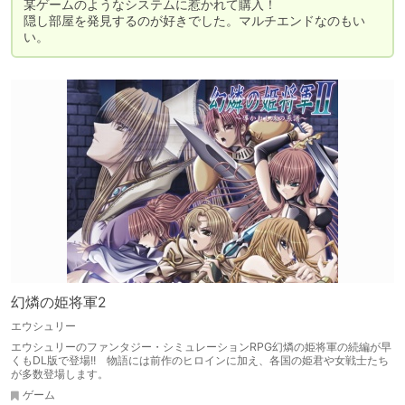
某ゲームのようなシステムに惹かれて購入！

隠し部屋を発見するのが好きでした。マルチエンドなのもい
い。
幻燐の姫将軍2
エウシュリー
エウシュリーのファンタジー・シミュレーションRPG幻燐の姫将軍の続編が早
くもDL版で登場!! 物語には前作のヒロインに加え、各国の姫君や女戦士たち
が多数登場します。
ゲーム