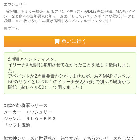
エウシュリー
『幻燐II』をより一層楽しめるアペンドディスクがDL販売に登場。MAPやイベ
ントなど数々の追加要素に加え、おまけとしてシステムボイスや壁紙データも
収録!この一枚でやりこみ度が倍増するスペシャルディスクです!
ゲーム
買いに行く
幻燐IIアペンドディスク。

イリーナを戦闘に参加させてなかったことを激しく後悔しまし
た。

アペイントか2周目要素か分かりませんが、あるMAPでレベル
50のリウイとレベル１のイリーナが2人だけで別々の場所から
開始（敵レベル50）して困りました！
幻燐の姫将軍シリーズ

メーカー　エウシュリー

ジャンル　ＳＬＧ＋ＲＰＧ

「ソフト電池」

戦女神シリーズと世界観が一緒ですが、そちらのシリーズをしなく