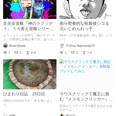
非完全攻略『神のラプソデ
南斗聖拳的な暗殺後シコる
ィ』 うろ覚え攻略シリーズ
元いじめられっ子
001
エウシュリーのSRPG『神のラプソデ
98年～01年連載漫画「殺し屋1」につ
ィ』の簡単な攻略記事です。諸々の注
いて
意や攻略内容は最初の前置きに書いて
RiverStone
♡Sinsi Namonaki♡
います。
2
0
8
2
0
1
分
分
ひまわり日誌 25日目
マウスクリックで魔王に挑
む『メスモンクリッカー』
5週目の25日目です。 本を買いまし
体験版プレイしてみた
た。
指先ひとつでメスガキ魔王をわからせ
るゲーム
家鴨
雪月花