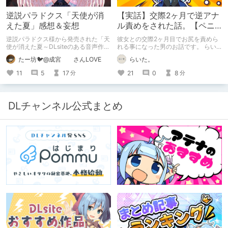
逆説パラドクス「天使が消
【実話】交際2ヶ月で逆アナ
えた夏」感想＆妄想
ル責めをされた話。【ペニ
バン】
逆説パラドクス様から発売された「天
彼女との交際2ヶ月目でお尻を責めら
使が消えた夏～DLsiteのある音声作品
れる事になった男のお話です。 らい
について～」の感想です。 妄想も多
た。のエチエチ体験談#2【逆アナ
たー坊🐦@成宮 さんLOVE
らいた。
いです。
ル】
11
5
17
21
0
8
分
分
DLチャンネル公式まとめ