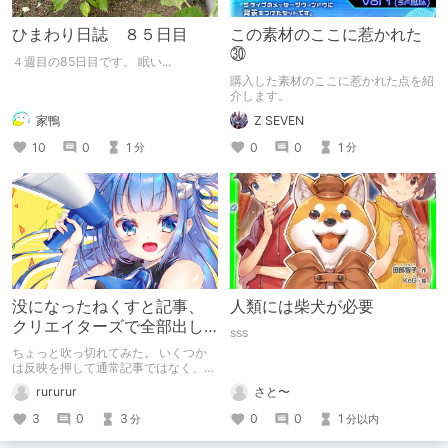
ひまわり日誌 ８５日目
この素材のここに惹かれた
㉚
４週目の85日目です。 眠い...
購入した素材のここに惹かれた点を紹
介します。
家鴨
Z SEVEN
10
0
1
0
0
1
分
分
没になったねくすと記事、
人類には柴犬が必要
クリエイターズで全部出し
sss
てみます。
ちょっと吹っ切れてみた。 いくつか
は反映を押して通常記事ではなく、ク
リエイター記事として出してみようか
rururur
さと〜
なと。
3
0
3
0
0
1
分
分以内