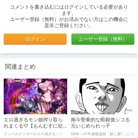
コメントを書き込むにはログインしている必要があり
ます。
ユーザー登録（無料）がお済みでない方はこの機会に
是非ご登録ください。
ログイン
ユーザー登録（無料）
関連まとめ
エロ過ぎるモン娘搾り取ら
南斗聖拳的な暗殺後シコる
れまくる♡【もんむすに征
元いじめられっ子
服された世界】
ドッペルゲンガーがエロ過ぎる！！
98年～01年連載漫画「殺し屋1」につ