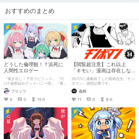
おすすめのまとめ
どうした倫理観！？浜死に
【閲覧超注意】これ以上
人間性エロゲー
「キモい」漫画は存在しな
い？チンポマンとかいう
『掻き出し！子宮ラビリンス』 『行
26/7/1に連載終了した暗稿先生「チン
「魂の殺人」の完成形
け!! 秘密結社デッドバニー団』 『勇者
ポマン」感想記事です。
ミアとツンツン猫サキュバス ~それで
フリッツ
蟲独
も勇者はコロせない!~』 『めいどいん
めいど！』 本記事はねくすとテーマ
6
0
15
11
0
8
分
分
「人に薦めづらいけど好きな作
品」”ではない”です。 好きだったら人
に薦めるのは当たり前だよなぁ！？