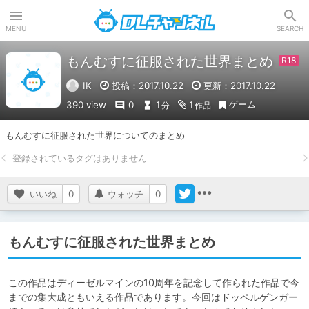
DLチャンネル
MENU
SEARCH
もんむすに征服された世界まとめ
IK
投稿：2017.10.22
更新：2017.10.22
ゲーム
390 view
0
1
1
分
作品
もんむすに征服された世界についてのまとめ
いいね
0
ウォッチ
0
もんむすに征服された世界まとめ
この作品はディーゼルマインの10周年を記念して作られた作品で今
までの集大成ともいえる作品であります。今回はドッペルゲンガー