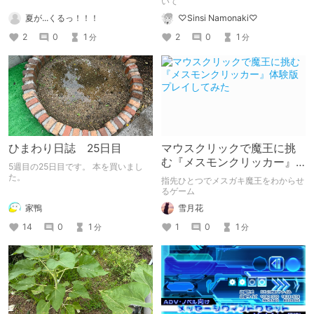
いて
夏が...くるっ！！！
♡Sinsi Namonaki♡
2
0
1
2
0
1
分
分
ひまわり日誌 25日目
マウスクリックで魔王に挑
む『メスモンクリッカー』
5週目の25日目です。 本を買いまし
体験版プレイしてみた
た。
指先ひとつでメスガキ魔王をわからせ
るゲーム
家鴨
雪月花
14
0
1
1
0
1
分
分