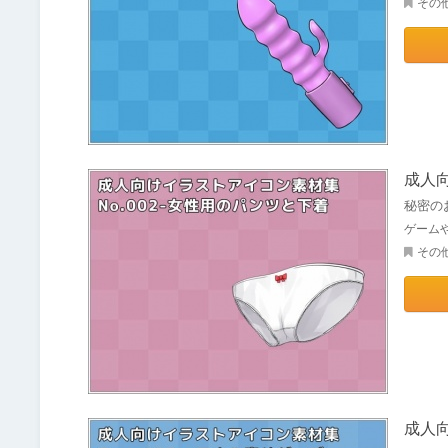
その
成人向
秘密の
ゲーム
その
成人向