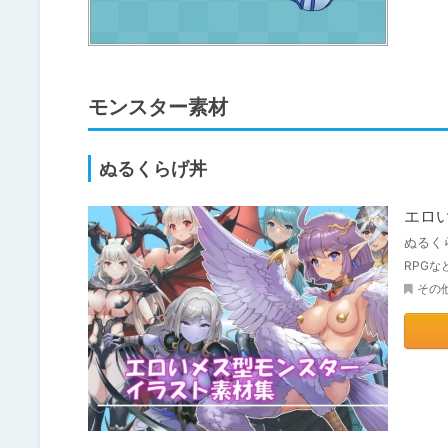
モンスター素材
ぬるくらげ丼
エロ
ぬるく
RPG
その