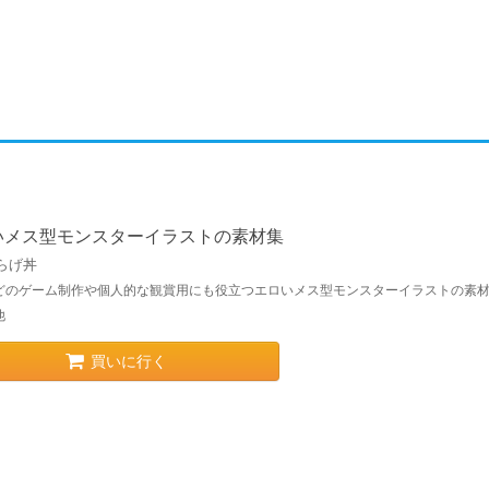
いメス型モンスターイラストの素材集
らげ丼
などのゲーム制作や個人的な観賞用にも役立つエロいメス型モンスターイラストの素材
他
買いに行く