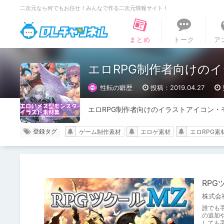
二次元なら何でもお任せ！みんなで作る二次元情報サイト！
DLチャンネル
まとめ
トーク
ア
エロRPG制作者向けの
性転の癖歴
投稿：2019.04.27
エロRPG制作者向けのイラストアイコン・
登録タグ
ゲーム制作素材
エロゲ素材
エロRPG素
RPG
株式会社G
誰でも手
の追加
しても