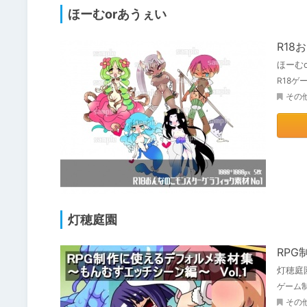
ほーむorあうぇい
R18
ほーむ
R18
その
灯穂庭園
RPG
灯穂庭
ゲーム
その