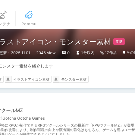
ンテナ
Pommu
イラストアイコン・モンスター素材
その
更新：2025.11.01
2046 view
0
1
17
分以内
作品
モンスター素材を紹介します
材
イラストアイコン素材
モンスター素材
ツクールMZ
otcha Gotcha Games
軽にRPGが制作できるRPGツクールシリーズの最新作「RPGツクールMZ」が登場!
や動作改善により、制作環境の向上や演出面の強化はもちろん、ゲームを遊ぶユーザ
手厚いゲームが制作できるようになりました。