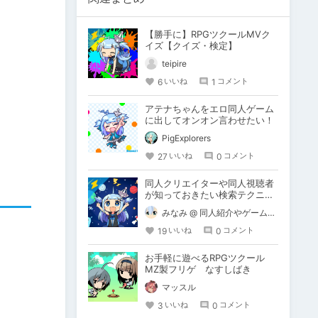
【勝手に】RPGツクールMVク
イズ【クイズ・検定】
teipire
6
1
いいね
コメント
アテナちゃんをエロ同人ゲーム
に出してオンオン言わせたい！
PigExplorers
27
0
いいね
コメント
同人クリエイターや同人視聴者
が知っておきたい検索テクニッ
ク 9選
みなみ @ 同人紹介やゲーム制作解説
19
0
いいね
コメント
お手軽に遊べるRPGツクール
MZ製フリゲ なすしばき
マッスル
3
0
いいね
コメント