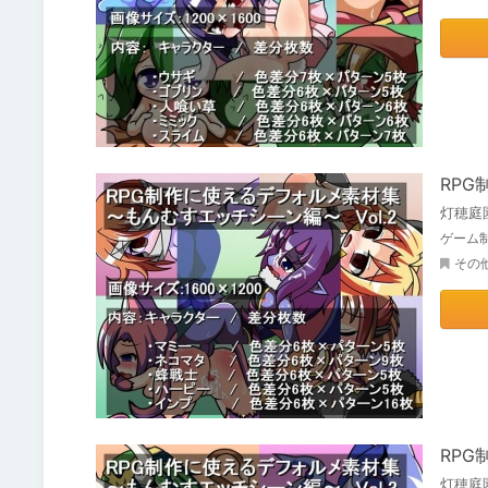
RPG
灯穂庭
ゲーム
その
RPG
灯穂庭