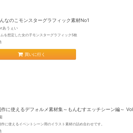
おんなのこモンスターグラフィック素材No1
orあうぇい
ゲームを想定した女の子モンスターグラフィック5枚
他
買いに行く
制作に使えるデフォルメ素材集～もんむすエッチシーン編～ Vol.
園
制作に使えるイベントシーン用のイラスト素材の詰め合わせです。
他