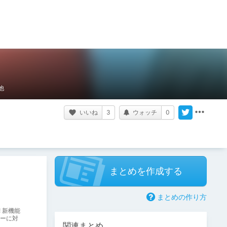
他
いいね
3
ウォッチ
0
まとめを作成する
まとめの作り方
 新機能
ーに対
関連まとめ