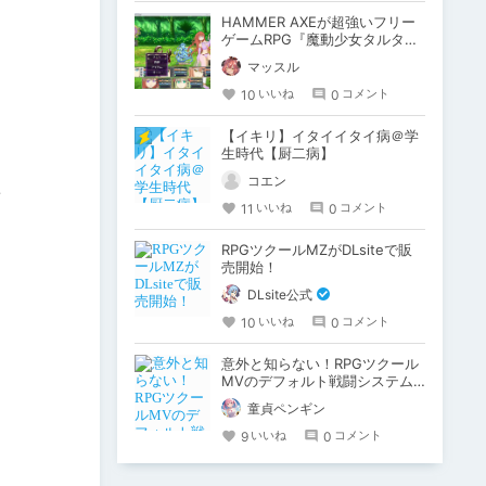
HAMMER AXEが超強いフリー
ゲームRPG『魔動少女タルタロ
スを往く』体験版
マッスル
10
0
いいね
コメント
【イキリ】イタイイタイ病＠学
生時代【厨二病】
コエン
着
11
0
いいね
コメント
RPGツクールMZがDLsiteで販
売開始！
DLsite公式
10
0
いいね
コメント
意外と知らない！RPGツクール
MVのデフォルト戦闘システム
かんたん解説
童貞ペンギン
9
0
いいね
コメント