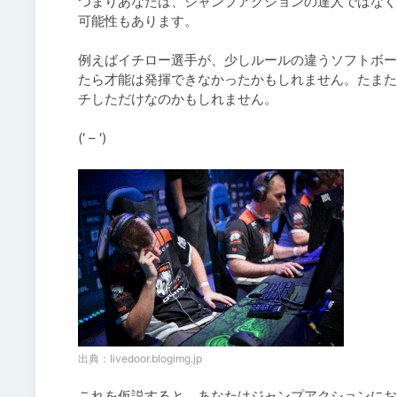
つまりあなたは、ジャンプアクションの達人ではなく
可能性もあります。

例えばイチロー選手が、少しルールの違うソフトボー
たら才能は発揮できなかったかもしれません。たまた
チしただけなのかもしれません。

(′ – ′)
出典：
livedoor.blogimg.jp
これを仮説すると、あなたはジャンプアクションにお