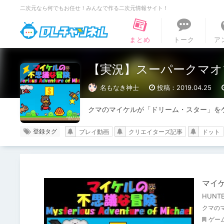
二次元なら何でもお任せ！みんなで作る二次元情報サイト！
DLチャンネル
まとめ
トーク
ア
【実況】スーパークマオ
名もなき神士
投稿：2019.04.25
クマのマイケルが「ドリーム・スター」を
登録タグ
プレイ動画
クリエイターズ記事
ドット
マイ
HUNTE
クマの
ゲー