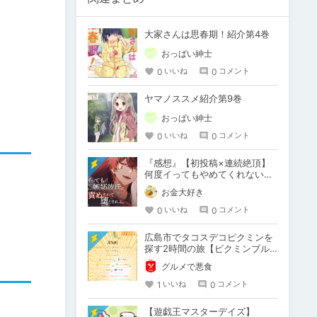
大家さんは思春期！紹介第4巻
おっぱい紳士
0
0
いいね
コメント
ヤマノススメ紹介第9巻
おっぱい紳士
0
0
いいね
コメント
『感想』【初投稿×連続絶頂】
何度イってもやめてくれない嫉
妬彼氏に激責めされて堕とされ
お金大好き
る。
0
0
いいね
コメント
広島市でタコスデコピクミンを
探す2時間の旅【ピクミンブル
ーム / Pikmin Bloom】
グルメで悪食
1
0
いいね
コメント
【遊戯王マスターデイズ】