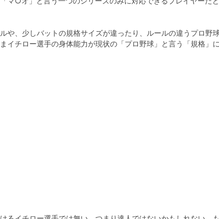
「マ○オ」と言う一つのシリーズのみに対応できるプレイヤーだ
ルや、少しバットの規格サイズが違ったり、ルールの違うプロ野
まイチロー選手の身体能力が現状の「プロ野球」と言う「規格」
けるイチロー選手では無い、つまり達人ではないかもしれない。