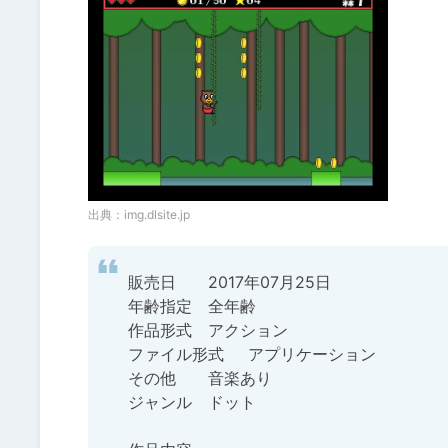
出典：
img.dlsite.jp
販売日	2017年07月25日

年齢指定	全年齢

作品形式	アクション

ファイル形式	アプリケーション

その他	音楽あり

ジャンル	ドット 
