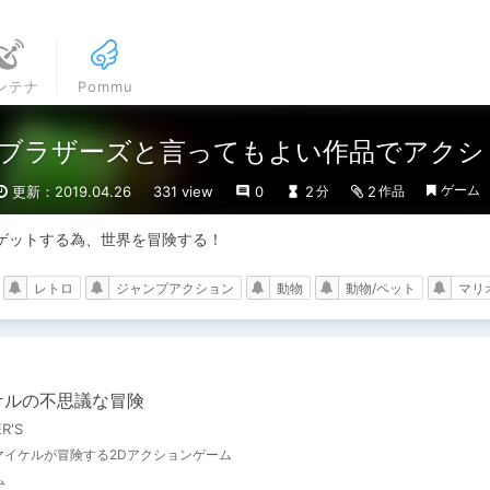
ンテナ
Pommu
ブラザーズと言ってもよい作品でアクシ
ゲーム
更新：2019.04.26
331 view
0
2
2
分
作品
ゲットする為、世界を冒険する！
レトロ
ジャンプアクション
動物
動物/ペット
マリ
ケルの不思議な冒険
R'S
マイケルが冒険する2Dアクションゲーム
ム