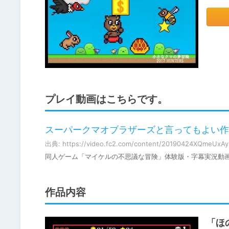
プレイ動画はこちらです。
スーパークマオブラザーズと言ってもよい作品
出典: https://video.fc2.com/content/20190424XQmeUxAy
同人ゲーム「マイケルの不思議な冒険」体験版・字幕実況動
作品内容
「ほ