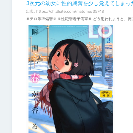
3次元の幼女に性的興奮を少し覚えてしまっ
出典: https://ch.dlsite.com/matome/35748
☠テロ等準備罪☠ ☠性犯罪者予備軍☠ どう思われようと、俺