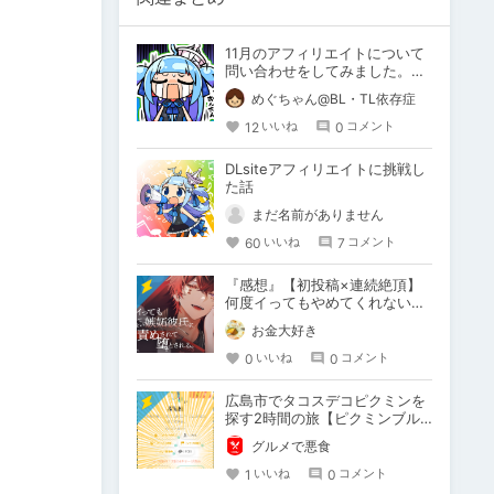
11月のアフィリエイトについて
問い合わせをしてみました。結
果．．．
めぐちゃん@BL・TL依存症
12
0
いいね
コメント
DLsiteアフィリエイトに挑戦し
た話
まだ名前がありません
60
7
いいね
コメント
『感想』【初投稿×連続絶頂】
何度イってもやめてくれない嫉
妬彼氏に激責めされて堕とされ
お金大好き
る。
0
0
いいね
コメント
広島市でタコスデコピクミンを
探す2時間の旅【ピクミンブル
ーム / Pikmin Bloom】
グルメで悪食
1
0
いいね
コメント