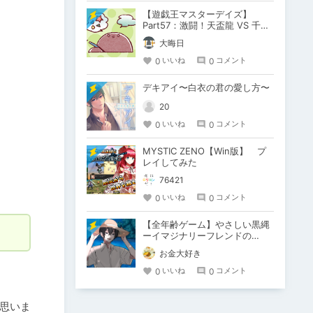
【遊戯王マスターデイズ】
Part57：激闘！天盃龍 VS 千年
D【架空デュエル】
大晦日
0
0
いいね
コメント
デキアイ〜白衣の君の愛し方〜
20
0
0
いいね
コメント
MYSTIC ZENO【Win版】 プ
レイしてみた
76421
0
0
いいね
コメント
【全年齢ゲーム】やさしい黒縄
ーイマジナリーフレンドの
「彼」と過ごすおぼんやすみー
お金大好き
0
0
いいね
コメント
思いま