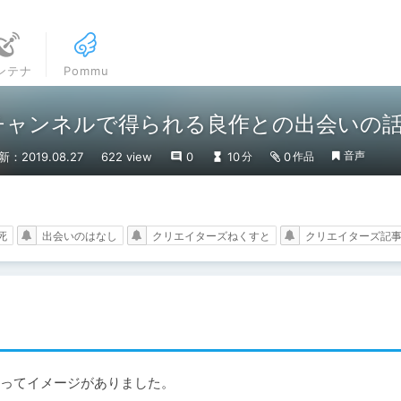
ンテナ
Pommu
チャンネルで得られる良作との出会いの
音声
新：2019.08.27
622 view
0
10
0
分
作品
死
出会いのはなし
クリエイターズねくすと
クリエイターズ記