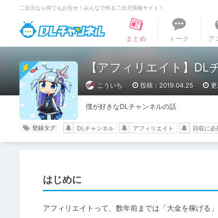
二次元なら何でもお任せ！みんなで作る二次元情報サイト！
DLチャンネル
まとめ
トーク
ア
【アフィリエイト】DL
こういち
投稿：2019.04.25
更
僕が好きなDLチャンネルの話
登録タグ
DLチャンネル
アフィリエイト
回収に必
はじめに