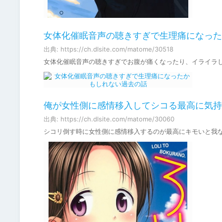
女体化催眠音声の聴きすぎで生理痛になった
出典: https://ch.dlsite.com/matome/30518
女体化催眠音声の聴きすぎでお腹が痛くなったり、イライラ
俺が女性側に感情移入してシコる最高に気持
出典: https://ch.dlsite.com/matome/30060
シコリ倒す時に女性側に感情移入するのが最高にキモいと我