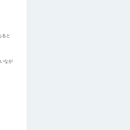
あると
いなが