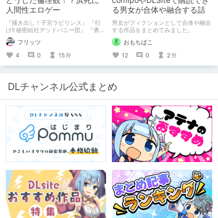
どうした倫理観！？浜死に
comipoやDLSiteで購読でき
人間性エロゲー
る男女が合体や融合する話
『掻き出し！子宮ラビリンス』 『行
男女がフィクションとして合体や融合
け!! 秘密結社デッドバニー団』 『勇者
する作品をまとめてみました。
ミアとツンツン猫サキュバス ~それで
フリッツ
おもちばこ
も勇者はコロせない!~』 『めいどいん
めいど！』 本記事はねくすとテーマ
4
0
15
12
0
2
分
分
「人に薦めづらいけど好きな作
品」”ではない”です。 好きだったら人
に薦めるのは当たり前だよなぁ！？
DLチャンネル公式まとめ