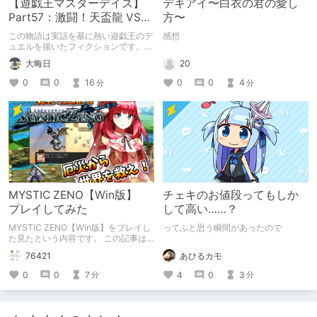
【遊戯王マスターデイズ】
デキアイ〜白衣の君の愛し
Part57：激闘！天盃龍 VS
方〜
千年D【架空デュエル】
この物語は実話を基に熱い遊戯王のデ
感想
ュエルを描いたフィクションです。
（自分用メモ：2025-05-14）
20
大晦日
0
0
4
0
0
16
分
分
MYSTIC ZENO【Win版】
チェキのお値段ってもしか
プレイしてみた
して高い……？
MYSTIC ZENO【Win版】をプレイし
ってふと思う瞬間があったので
た見たという内容です。 この記事は
通常のクリエイターズ記事です。
あひるカモ
76421
4
0
3
0
0
7
分
分