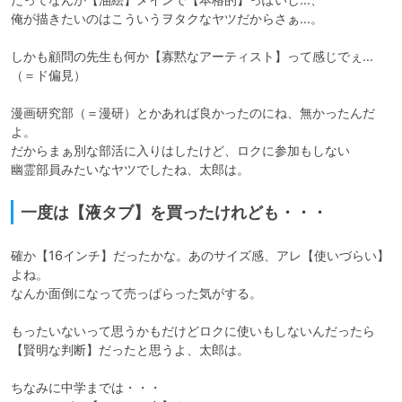
俺が描きたいのはこういうヲタクなヤツだからさぁ…。

しかも顧問の先生も何か【寡黙なアーティスト】って感じでぇ…

（＝ド偏見）

漫画研究部（＝漫研）とかあれば良かったのにね、無かったんだ
よ。

だからまぁ別な部活に入りはしたけど、ロクに参加もしない

幽霊部員みたいなヤツでしたね、太郎は。
一度は【液タブ】を買ったけれども・・・
確か【16インチ】だったかな。あのサイズ感、アレ【使いづらい】
よね。

なんか面倒になって売っぱらった気がする。

もったいないって思うかもだけどロクに使いもしないんだったら

【賢明な判断】だったと思うよ、太郎は。

ちなみに中学までは・・・
