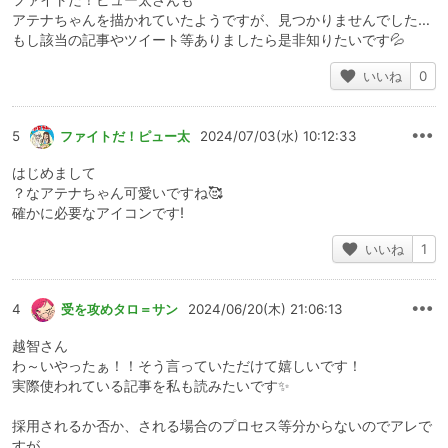
アテナちゃんを描かれていたようですが、見つかりませんでした…
もし該当の記事やツイート等ありましたら是非知りたいです💦
いいね
0
5
ファイトだ！ピュー太
2024/07/03(水) 10:12:33
はじめまして
？なアテナちゃん可愛いですね🥰
確かに必要なアイコンです!
いいね
1
4
受を攻めタロ＝サン
2024/06/20(木) 21:06:13
越智さん
わ～いやったぁ！！そう言っていただけて嬉しいです！
実際使われている記事を私も読みたいです✨
採用されるか否か、される場合のプロセス等分からないのでアレで
すが…