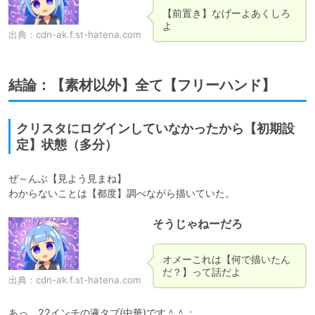
【前置き】なげーよあくしろ
よ
出典：
cdn-ak.f.st-hatena.com
結論：【素材以外】全て【フリーハンド】
クリスタにログインしていなかったから【初期設
定】状態（多分）
ぜ～んぶ【見よう見まね】

わからないことは【都度】調べながら描いていた。
そうじゃねーだろ
オメーこれは【何で描いたん
だ？】って話だよ
出典：
cdn-ak.f.st-hatena.com
あっ、22インチの液タブ(中華)です＾＾；
