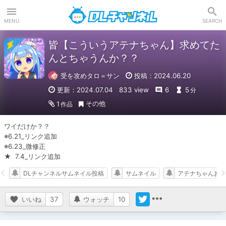
DLチャンネル
MENU
SEARCH
皆【こういうアテナちゃん】求めてた
んとちゃうんか？？
受を攻めタロ＝サン
投稿：2024.06.20
更新：2024.07.04
833 view
6
5
分
その他
1
作品
ワイだけか？？

※6.21_リンク追加

※6.23_微修正

★  7.4_リンク追加
DLチャンネルサムネイル投稿
サムネイル
アテナちゃんお絵
いいね
37
ウォッチ
10