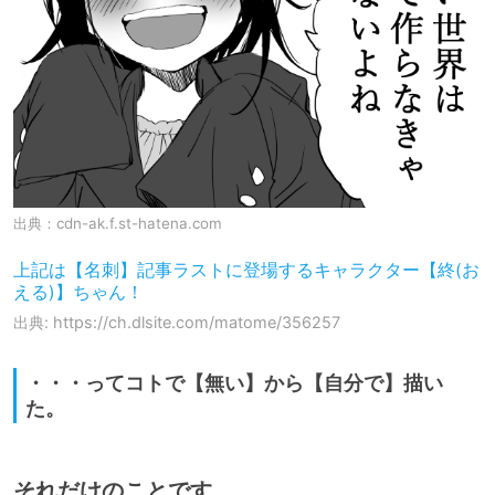
出典：
cdn-ak.f.st-hatena.com
上記は【名刺】記事ラストに登場するキャラクター【終(お
える)】ちゃん！
出典: https://ch.dlsite.com/matome/356257
・・・ってコトで【無い】から【自分で】描い
た。
それだけのことです。