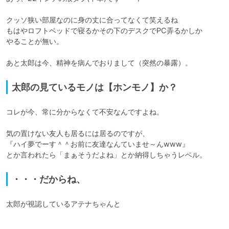
クッソ狭い部屋なのに身の丈に合ってなくて笑えるね

もはやロフトベッドで寝るかその下のデスクでPC弄るかしか

やることが無い。

あと太郎は今、精神を病んでおりまして（突然の暴露）。
太郎の見ているモノは【ホンモノ】か？
コレが今、常に分からなくて不安なんですよね。

気の置けない友人も居るには居るのですが、

『ハイ夢でーす＾＾お前に友達なんていませ～んwww』

とか言われたら「まぁそうだよね」とか納得しちゃうレベル。
・・・だからね、
太郎が視認しているアテナちゃんと