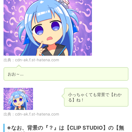
出典：
cdn-ak.f.st-hatena.com
おお～…
小っちゃくても背景で【わか
る】ね！
出典：
cdn-ak.f.st-hatena.com
※なお、背景の『？』は【CLIP STUDIO】の【無