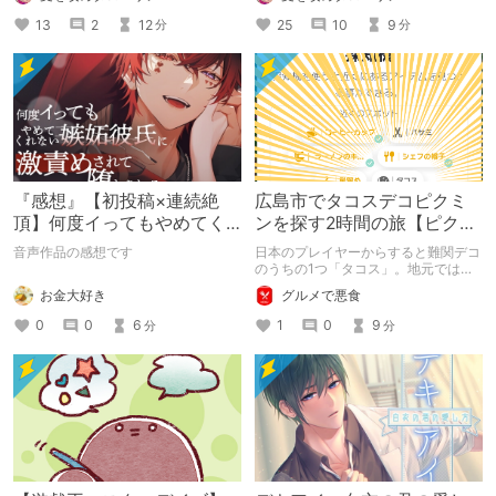
食事中の方、グロ耐性の無い方はご注
意ください。 色々な仕事をつまみ食
13
2
12
25
10
9
分
分
いしてきたので、MBTI関係ナシに よ
ろしければご興味のある分野だけでも
ご参考にどうぞ。 ※あくまで個人の体
験に基づく感想をまとめた記事です。
※ほぼ実話ですが、身バレ防止のため
一部表現を変えています。
『感想』【初投稿×連続絶
広島市でタコスデコピクミ
頂】何度イってもやめてく
ンを探す2時間の旅【ピクミ
れない嫉妬彼氏に激責めさ
ンブルーム / Pikmin
音声作品の感想です
日本のプレイヤーからすると難関デコ
れて堕とされる。
Bloom】
のうちの1つ「タコス」。地元では見
つけられなかった男が広島で探す旅を
お金大好き
グルメで悪食
お送りします。ねくすと5月のテーマ
「お出かけの記録」。
0
0
6
1
0
9
分
分