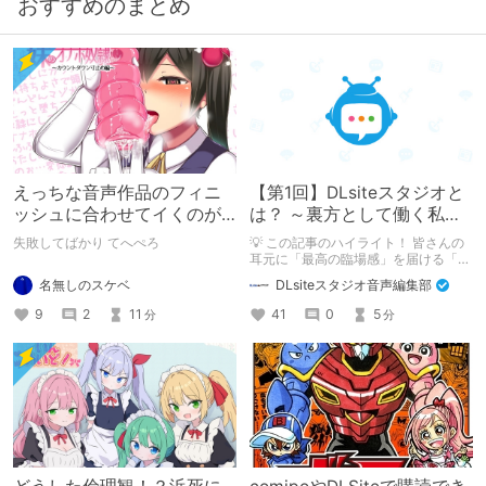
おすすめのまとめ
えっちな音声作品のフィニ
【第1回】DLsiteスタジオと
ッシュに合わせてイくのが
は？ ～裏方として働く私た
下手すぎる【失敗した話】
ちの紹介
失敗してばかり てへぺろ
💡 この記事のハイライト！ 皆さんの
耳元に「最高の臨場感」を届ける「サ
ウンドエンジニアの仕事」のリアルな
名無しのスケベ
DLsiteスタジオ音声編集部
舞台裏を大公開！ スマートな専門
職……と思いきや、実態は「音の変態
9
2
11
41
0
5
分
分
（褒め言葉）」が集まるチーム！？
成人男性スタッフがダミヘに抱きつ
き、スタジオにアダルトグッズが転が
る超大真面目な理由とは？ クオリテ
ィ向上のための、ちょっとシュールな
（？）試行錯誤をたっぷりご紹介しま
す！