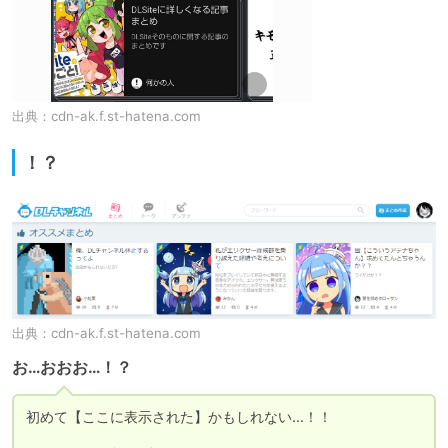
出典：
cdn-ak.f.st-hatena.com
！？
出典：
cdn-ak.f.st-hatena.com
お…おおお…！？
初めて【ここに表示された】かもしれない…！！
