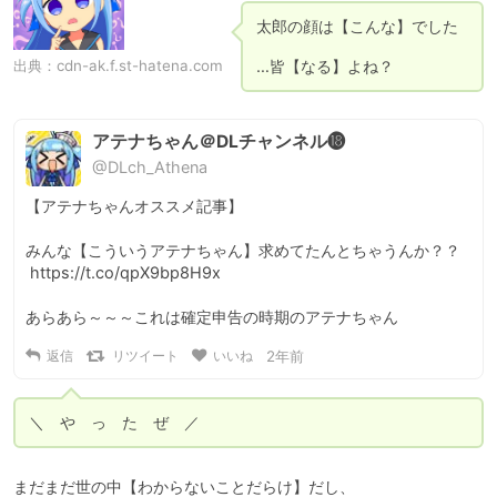
太郎の顔は【こんな】でした

出典：
cdn-ak.f.st-hatena.com
…皆【なる】よね？
アテナちゃん＠DLチャンネル⓲
@DLch_Athena
【アテナちゃんオススメ記事】

みんな【こういうアテナちゃん】求めてたんとちゃうんか？？

 https://t.co/qpX9bp8H9x 

あらあら～～～これは確定申告の時期のアテナちゃん
返信
リツイート
いいね
2年前
＼　や　っ　た　ぜ　／
まだまだ世の中【わからないことだらけ】だし、
