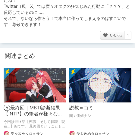
たね！
Twitter（現：X）では度々オタクの狂気じみた行動に「？？？」と
反応しているのに‥‥。
それで、ないなら作ろう！で本当に作ってしまえるのはすごいで
す！尊敬できます！
いいね
1
関連まとめ
⑤最終回｜MBTI診断結果
説教＝ゴミ
【INTP】の筆者が様々な仕
聞く価値ナシ
事を経験して得たもの/失っ
今回は最終話【夜職・そして転職、現
たもの【体験談】
在…】編です。 最終回ということもあ
りヘビーな内容になっています。 ※お
受を攻めタロ＝サン
受を攻めタロ＝サン