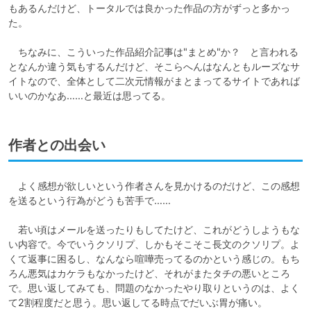
もあるんだけど、トータルでは良かった作品の方がずっと多かっ
た。

　ちなみに、こういった作品紹介記事は"まとめ"か？　と言われる
となんか違う気もするんだけど、そこらへんはなんともルーズなサ
イトなので、全体として二次元情報がまとまってるサイトであれば
いいのかなあ……と最近は思ってる。
作者との出会い
　よく感想が欲しいという作者さんを見かけるのだけど、この感想
を送るという行為がどうも苦手で……

　若い頃はメールを送ったりもしてたけど、これがどうしようもな
い内容で。今でいうクソリプ、しかもそこそこ長文のクソリプ。よ
くて返事に困るし、なんなら喧嘩売ってるのかという感じの。もち
ろん悪気はカケラもなかったけど、それがまたタチの悪いところ
で。思い返してみても、問題のなかったやり取りというのは、よく
て2割程度だと思う。思い返してる時点でだいぶ胃が痛い。
