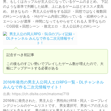
男、もしくはカップルが主人公になっているゲームのまとめ。 下記
のような基準で判断した結果、上にあるゲームほどオススメ度高
め。 好きなもの ・男主人公が得をする設計 ・回想ではなく複数回
のHシーンがある ・Hがゲーム内容に関わっている ・絵柄やシチュ
エーションが濃厚 ・仲間になってもやらせてくれる人 苦手なもの
・CG回収＋回想シーン ・敗北エロ ・主人公以外とのHシーン
記念すべき初記事

この後ものすごい勢いでプレイしたゲーム数が増えたので、大
幅にアップデートする必要がある
2016年発売の男主人公同人エロRPG一覧 - DLチャンネル
みんなで作る二次元情報サイト！
出典: https://ch.dlsite.com/matome/719
2016年に発売された、男主人公・男性向けR18・同人・ロープレイ
ングジャンルのゲームリストです。 男女選択可、男女ペアの主人公
物なども含みます。 男の娘なども男主人公としてカウント。 まと