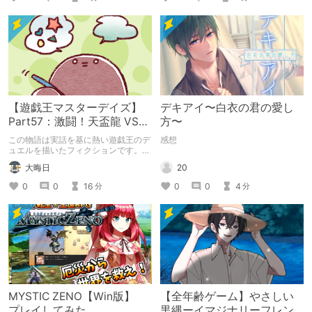
【遊戯王マスターデイズ】
デキアイ〜白衣の君の愛し
Part57：激闘！天盃龍 VS
方〜
千年D【架空デュエル】
この物語は実話を基に熱い遊戯王のデ
感想
ュエルを描いたフィクションです。
（自分用メモ：2025-05-14）
20
大晦日
0
0
4
0
0
16
分
分
MYSTIC ZENO【Win版】
【全年齢ゲーム】やさしい
プレイしてみた
黒縄ーイマジナリーフレン