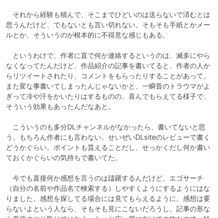
　それから経験も積んで、そこまでひどいのは送らないで済むとは
思うんだけど、でもないとも言い切れない。そもそも手紙とかメー
ルとか、そういうのが根本的に不得意な感じもある。

　というわけで、作者に直で何か連絡するというのは、滅多にやら
なくなってたんだけど、作品紹介の記事を書いてると、作者の人か
らリツイートされたり、コメントをもらったりすることがあって。
また変な事書いてしまったんじゃないかと、一瞬昔のトラウマがよ
ぎって冷や汗をかいたりはするものの、喜んでもらえてる様子で、
そういう効果もあったんだなあと。

　こういうのも多分DLチャンネルがなかったら、書いてないと思
う。もちろん作者にも言わない。せいぜいDLsiteのレビューで書く
どうかぐらい。ポイントも貰えることだし、せっかくだし何か書い
ておくかぐらいの気持ちで書いてた。

　今でも直接何か感想を言うのは躊躇するんだけど、エゴサーチ
（自分の名前や作品名で検索する）しやすくようにするようにはな
りました。感想を探してる場合には見てもらえるように。感想は要
らないよという人なら、そもそも見にこないだろうし。記事の形な