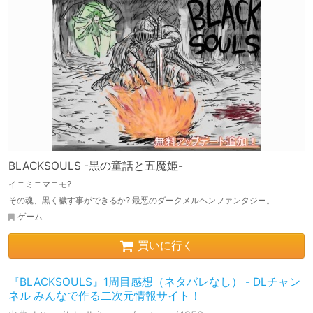
BLACKSOULS -黒の童話と五魔姫-
イニミニマニモ?
その魂、黒く穢す事ができるか? 最悪のダークメルヘンファンタジー。
ゲーム
買いに行く
『BLACKSOULS』1周目感想（ネタバレなし） - DLチャン
ネル みんなで作る二次元情報サイト！