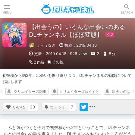
DLチャンネル
MENU
SEARCH
【出会うの】いろんな出会いのある
DLチャンネル【ほぼ変態】
うらうなぎ
投稿：2019.04.16
更新：2019.04.18
926 view
2
8
分
その他
2
作品
初投稿から約2年。出会いを振り返りつつ、DLチャンネルの効能について
お話します
クリエイターズ記事
クリエイターズねくすと
出会いのはな
いいね
33
ウォッチ
7
　ふと気がつくと今月で初投稿から2年ということで、DLチャンネ
ルとの出会いの話を書きました。DLチャンネルのいいところがどう