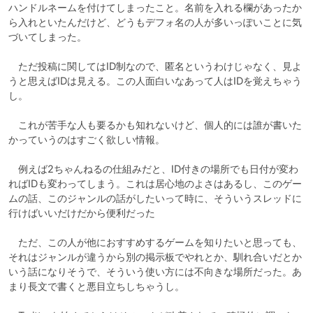
ハンドルネームを付けてしまったこと。名前を入れる欄があったか
ら入れといたんだけど、どうもデフォ名の人が多いっぽいことに気
づいてしまった。

　ただ投稿に関してはID制なので、匿名というわけじゃなく、見よ
うと思えばIDは見える。この人面白いなあって人はIDを覚えちゃう
し。

　これが苦手な人も要るかも知れないけど、個人的には誰が書いた
かっていうのはすごく欲しい情報。

　例えば2ちゃんねるの仕組みだと、ID付きの場所でも日付が変わ
ればIDも変わってしまう。これは居心地のよさはあるし、このゲー
ムの話、このジャンルの話がしたいって時に、そういうスレッドに
行けばいいだけだから便利だった

　ただ、この人が他におすすめするゲームを知りたいと思っても、
それはジャンルが違うから別の掲示板でやれとか、馴れ合いだとか
いう話になりそうで、そういう使い方には不向きな場所だった。あ
まり長文で書くと悪目立ちしちゃうし。
