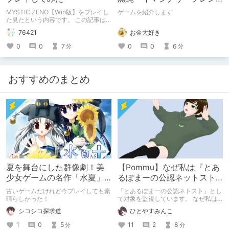
ドの「彼」と過ごすおぼん
MYSTIC ZENO【Win版】をプレイし
ゲームを紹介します
やすみー
た見たという内容です。 この記事は
通常のクリエイターズ記事です。
お金大好き
76421
0
0
6
0
0
7
分
分
おすすめのまとめ
夏を舞台にした群像劇！美
【Pommu】なぜ私は『とあ
少女ゲームの名作「水夏」
るぽまーの公認ネットスト
を今こそ！
ーカー』になったのか【出
古いゲームだけれど今プレイしても素
『とあるぽまーの公認ネトスト』とし
会い編】
晴らしかった！
て対象を監視しています。 なぜ私は
このような行動をとるに至ったのか。
シコシコ探求道
ひとやすみんこ
これまでのあゆみを振り返ります。
1
0
5
11
2
8
分
分