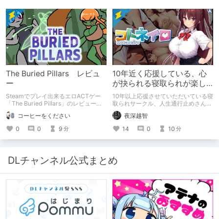
The Buried Pillars レビュ
10年近く応援している、心
ー
が抉られる寝取られが楽し
めるサークル
Steamでプレイ出来るエロACTゲー
10年以上応援させていただいている寝
「The Buried Pillars」のレビューで
取られサークル、人生通行止めさんの
す。
新作がとても良かったので、新作を中
コーヒーをください
夜深越智
心に、このサークルのゲームを紹介し
たくて、記事を書かせていただく。
0
0
9
14
0
10
分
分
キミノオモイからずっと好きな熱心な
ファンとしての記事にどうか、お付き
合いいただきたい（2026年7月18日
微修正）
DLチャンネル公式まとめ