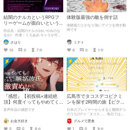
結闇のナルカというRPGフ
体験版最強の敵を倒す話
リーゲームが面白いという
体験版だとかなり強いアイツを倒す動
話
画です
作品名：結闇のナルカ(ゆいやみのな
るか) 作者：くろあめ キャラが可愛
く戦闘も攻撃偏重のシステムでサクサ
ミナト
さはり
ク進みながらも歯ごたえもある作品で
す。
6
0
1
10
0
7
分
分
『感想』【初投稿×連続絶
広島市でタコスデコピクミ
頂】何度イってもやめてく
ンを探す2時間の旅【ピクミ
れない嫉妬彼氏に激責めさ
ンブルーム / Pikmin
音声作品の感想です
日本のプレイヤーからすると難関デコ
れて堕とされる。
Bloom】
のうちの1つ「タコス」。地元では見
つけられなかった男が広島で探す旅を
お金大好き
グルメで悪食
お送りします。ねくすと5月のテーマ
「お出かけの記録」。
0
0
6
1
0
9
分
分