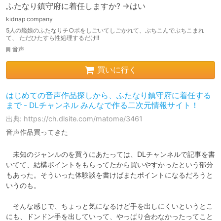
ふたなり鎮守府に着任しますか? →はい
kidnap company
5人の艦娘のふたなりチ○ポをしごいてしごかれて、ぶちこんでぶちこまれ
て、 ただひたすら性処理するだけ!!
音声
買いに行く
はじめての音声作品探しから、ふたなり鎮守府に着任する
まで - DLチャンネル みんなで作る二次元情報サイト！
出典: https://ch.dlsite.com/matome/3461
音声作品買ってきた
　未知のジャンルのを買うにあたっては、DLチャンネルで記事を書
いてて、結構ポイントをもらってたから買いやすかったという部分
もあった。そういった体験談を書けばまたポイントになるだろうと
いうのも。

　そんな感じで、ちょっと気になるけど手を出しにくいというとこ
にも、ドンドン手を出していって、やっぱり合わなかったってこと