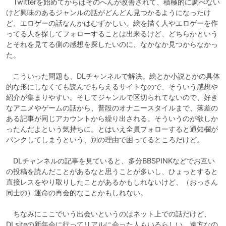
　Twitterを始めてからはそのへんが改善されて、積極的に調べない
けど興味のあるジャンルの話がどんどん見つかるようになったけ
ど、エロゲーの話なんかはむずかしい。絵を描く人やエロゲーを作
ってる人を探してフォローすることは出来るけど、どちらかという
とそれを見てる側の感想を探したいのに、なかなか見つからなかっ
た。

　こういった問題も、DLチャンネルで解決。絵とか小説とかの具体
的な形にしなくても読んでもらえるサイトなので、そういう感想や
紹介が集まりやすい。そしてジャンルで区切られてないので、好き
なアニメやゲームの話から、普段のオナニースタイルまで、落差の
ある記事が同じアカウントから繰り出される。そういうのが欲しか
ったんだよという気持ちに。とはいえ全員フォローすると通知欄が
パンクしてしまうという、別の理由で困ってるところだけど。

　DLチャンネルの記事を見ていると、多分BBSPINKなどでお互い
の投稿を読んだことがあるなと思うことが多いし、ひょっとすると
直接レスをやり取りしたことがあるかもしれないけど、（おっさん
同士の）運命の再会的なことかもしれない。

　ちなみにここでいう出会いというのはネット上での話だけど、
DLsiteの新年会に行ってリアルに会った人もいるらしい。遠方なの