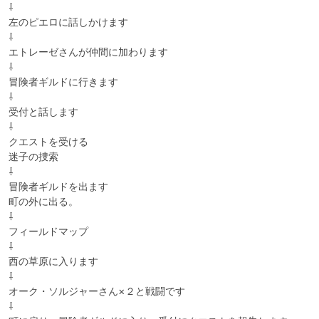
⇩

左のピエロに話しかけます

⇩

エトレーゼさんが仲間に加わります

⇩

冒険者ギルドに行きます

⇩

受付と話します

⇩

クエストを受ける

迷子の捜索

⇩

冒険者ギルドを出ます

町の外に出る。

⇩

フィールドマップ

⇩

西の草原に入ります

⇩

オーク・ソルジャーさん×２と戦闘です

⇩
