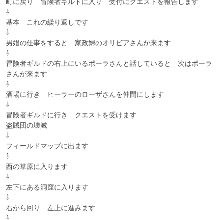
町に戻り　冒険者ギルドに入り　受付にクエストを報告します

⇩

基本　これの繰り返しです

⇩

男娼の仕事をすると　家政婦のオリビアさんが来ます

⇩

冒険者ギルドの右上にいるポーラさんと話していると　次はポーラ
さんが来ます

⇩

酒場に行き　ヒーラーのローザさんを仲間にします

⇩

冒険者ギルドに行き　クエストを受けます

盗賊団の壊滅

⇩

フィールドマップに出ます

⇩

西の草原に入ります

⇩

左下にある洞窟に入ります

⇩

右から回り　左上に進みます

⇩
