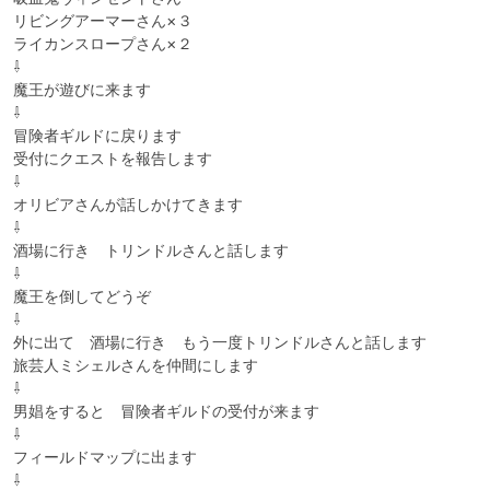
リビングアーマーさん×３

ライカンスロープさん×２

⇩

魔王が遊びに来ます

⇩

冒険者ギルドに戻ります

受付にクエストを報告します

⇩

オリビアさんが話しかけてきます

⇩

酒場に行き　トリンドルさんと話します

⇩

魔王を倒してどうぞ

⇩

外に出て　酒場に行き　もう一度トリンドルさんと話します

旅芸人ミシェルさんを仲間にします

⇩

男娼をすると　冒険者ギルドの受付が来ます

⇩

フィールドマップに出ます

⇩
