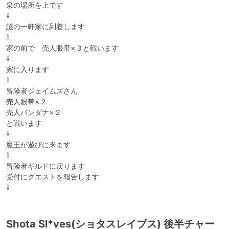
泉の場所を上です

⇩

謎の一軒家に到着します

⇩

家の前で　売人眼帯×３と戦います

⇩

家に入ります

⇩

冒険者ジェイムズさん

売人眼帯×２

売人バンダナ×２

と戦います

⇩

魔王が遊びに来ます

⇩

冒険者ギルドに戻ります

受付にクエストを報告します

⇩
Shota Sl*ves(ショタスレイブス) 後半チャー