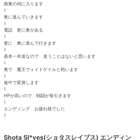
南東の祠に入ります

⇩

奥に進んでいきます

⇩

電話　更に奥がある

⇩

更に　奥に進んで行きます

⇩

基本一本道なので　迷うことはないと思います

⇩

奥で　魔王ヴォイドゲイルと戦います

⇩

途中で変身します

⇩

HPが高いので　戦闘が長引きます

⇩

エンディング　お疲れ様でした

⇩
Shota Sl*ves(ショタスレイブス) エンディン