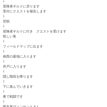
⇩

冒険者ギルドに戻ります

受付にクエストを報告します

⇩

翌朝

⇩

冒険者ギルドに行き　クエストを受けます

怪しい客

⇩

フィールドマップに出ます

⇩

南西の墓地に入ります

⇩

井戸に入ります

⇩

隠し階段を降ります

⇩

下に進んでいきます

⇩

奥で戦闘です

⇩

吸血鬼ヴィンセントさん
