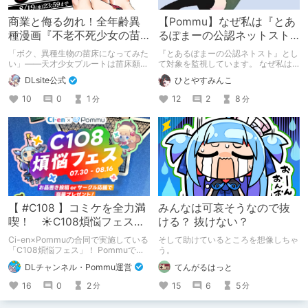
商業と侮る勿れ！全年齢異
【Pommu】なぜ私は『とあ
種漫画『不老不死少女の苗
るぽまーの公認ネットスト
床旅行記』新刊記念1～3巻
ーカー』になったのか【出
「ボク、異種生物の苗床になってみた
『とあるぽまーの公認ネトスト』とし
90%オフクーポン配布中✨
会い編】
い」――天才少女プルートは苗床願望
て対象を監視しています。 なぜ私は
を叶えるため、不老不死の体を手に入
このような行動をとるに至ったのか。
DLsite公式
ひとやすみんこ
れた！ 話題沸騰の全年齢苗床コミッ
これまでのあゆみを振り返ります。
クスの新刊が発売開始！ それを記念
10
0
1
12
2
8
分
分
して1～3巻まで90%OFFクーポン配
布いたします！ まだ本作品未体験の
皆さん、多分お好きです。ぜひお試し
ください。
【 #C108 】コミケを全力満
みんなは可哀そうなので抜
喫！ ☀C108煩悩フェス☀
ける？ 抜けない？
Pommu版のご案内
Ci-en×Pommuの合同で実施している
そして助けているところを想像しちゃ
「C108煩悩フェス」！ Pommuでの
う。
参加方法について、改めてこちらでも
DLチャンネル・Pommu運営
てんがるはっと
ご案内いたします！
16
0
2
15
6
5
分
分