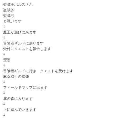
盗賊王ボルスさん

盗賊斧

盗賊弓

と戦います

⇩

魔王が遊びに来ます

⇩

冒険者ギルドに戻ります

受付にクエストを報告します

⇩

翌朝

⇩

冒険者ギルドに行き　クエストを受けます

麻薬取引の摘発

⇩

フィールドマップに出ます

⇩

北の森に入ります

⇩

上に進んでいきます

⇩
