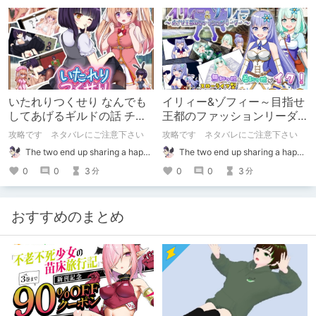
いたれりつくせり なんでも
イリィー&ゾフィー～目指せ
してあげるギルドの話 チャ
王都のファッションリーダ
ート
ー～ チャート
攻略です ネタバレにご注意下さい
攻略です ネタバレにご注意下さい
The two end up sharing a happy kiss【二人は幸せな接吻をして終了】
The two end up sharing a happy kiss【二人は幸せな接吻をして終了】
0
0
3
0
0
3
分
分
おすすめのまとめ