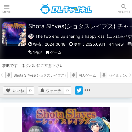
DLチャンネル
MENU
SEARCH
Shota Sl*ves(ショタスレイブス) チ
The two end up sharing a happy kiss【二人
投稿：2024.06.18
更新：2025.09.11
44 view
ゲーム
1
作品
攻略です　ネタバレにご注意下さい
Shota Sl*ves(ショタスレイブス)
同人ゲーム
セイルカンパ
いいね
0
ウォッチ
0