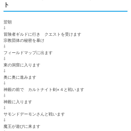
ト
翌朝

⇩

冒険者ギルドに行き　クエストを受けます

宗教団体の秘密を暴け

⇩

フィールドマップに出ます

⇩

東の洞窟に入ります

⇩

奥に奥に進みます

⇩

神殿の前で　カルトナイト剣×４と戦います

⇩

神殿に入ります

⇩

サモンドデーモンさんと戦います

⇩

魔王が遊びに来ます
