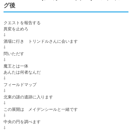
グ後
クエストを報告する

異変を止めろ

⇩

酒場に行き　トリンドルさんに会います

⇩

問いただす

⇩

魔王とは一体

あんたは何者なんだ

⇩

フィールドマップ

⇩

北東の謎の遺跡に入ります

⇩

この展開は　メイデンシールと一緒です

⇩

中央の円を調べます

⇩
