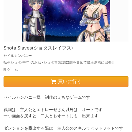
Shota Slaves(ショタスレイブス)
セイルカンパニー
転生ショタ(中年)のおね×ショタ冒険譚!奴隷を集めて魔王退治に出発!!
ゲーム
買いに行く
セイルカンパニー様　制作のえちなゲームです

戦闘は　主人公とエトレーゼさん以外は　オートです

一つ画面を戻すと　二人ともオートにも　出来ます

ダンジョンを脱出する際は　主人公のスキルラビットフットです
