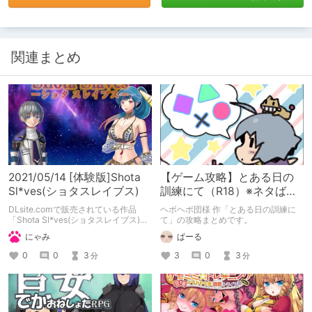
関連まとめ
2021/05/14 [体験版]Shota
【ゲーム攻略】とある日の
Sl*ves(ショタスレイブス)
訓練にて（R18）※ネタばれ
注意
DLsite.comで販売されている作品
ヘボヘボ団様 作「とある日の訓練に
「Shota Sl*ves(ショタスレイブス)」
て」の攻略まとめです。
（体験版）の備忘録となります。
にゃみ
ぱーる
0
0
3
3
0
3
分
分