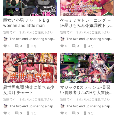
巨女と小男 チャート Big
ケモミミ☆トレーニング ～
woman and little man
狂暴けもみみ令嬢調教トラ
イアル チャート
攻略です ネタバレにご注意下さい
攻略です ネタバレにご注意下さい
The two end up sharing a happy kiss【二人は幸せな接吻をして終了】
The two end up sharing a happy kiss【二人は幸せな接吻をして終了】
0
0
2
0
0
4
分
分
異世界鬼譚 快楽に堕ちる少
マジック&スラッシュ-見習
女澪月 チャート
い冒険者リルのHな大冒険-
チャート
攻略です ネタバレにご注意下さい
攻略です ネタバレにご注意下さい
The two end up sharing a happy kiss【二人は幸せな接吻をして終了】
The two end up sharing a happy kiss【二人は幸せな接吻をして終了】
0
0
3
0
0
9
分
分