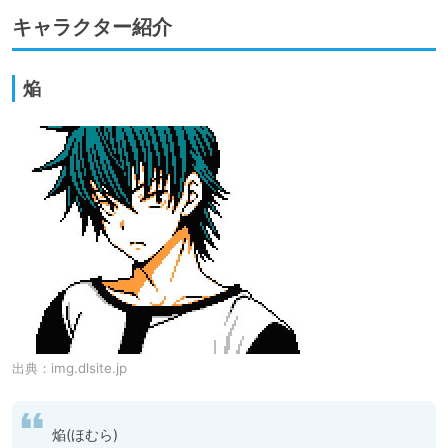
キャラクター紹介
焔
出典：
img.dlsite.jp
焔(ほむら)
