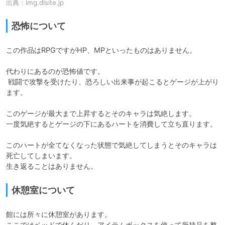
出典：
img.dlsite.jp
恐怖について
この作品はRPGですがHP、MPといったものはありません。

代わりにあるのが恐怖値です。

 戦闘で攻撃を受けたり、恐ろしい出来事が起こるとゲージが上がり
ます。

このゲージが最大まで上昇するとそのキャラは気絶します。

一度気絶するとゲージの下にあるハートを消費して立ち直ります。

このハートが全てなくなった状態で気絶してしまうとそのキャラは
死亡してしまいます。

生き返ることはありません。
休憩室について
館には所々に休憩室があります。

ここではベッドで休んだり、アイテムボックスを使って所持品を整