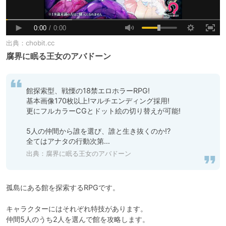
出典：
chobit.cc
腐界に眠る王女のアバドーン
館探索型、戦慄の18禁エロホラーRPG!

基本画像170枚以上!マルチエンディング採用!

更にフルカラーCGとドット絵の切り替えが可能!

5人の仲間から誰を選び、誰と生き抜くのか!?

全てはアナタの行動次第…
出典：
腐界に眠る王女のアバドーン
孤島にある館を探索するRPGです。

キャラクターにはそれぞれ特技があります。

仲間5人のうち2人を選んで館を攻略します。