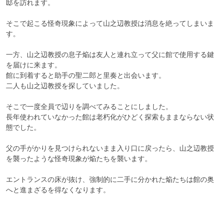
邸を訪れます。

そこで起こる怪奇現象によって山之辺教授は消息を絶ってしまいま
す。

一方、山之辺教授の息子焔は友人と連れ立って父に館で使用する鍵
を届けに来ます。

館に到着すると助手の聖二郎と里奏と出会います。

二人も山之辺教授を探していました。

そこで一度全員で辺りを調べてみることにしました。

長年使われていなかった館は老朽化がひどく探索もままならない状
態でした。

父の手がかりを見つけられないまま入り口に戻ったら、山之辺教授
を襲ったような怪奇現象が焔たちを襲います。

エントランスの床が抜け、強制的に二手に分かれた焔たちは館の奥
へと進まざるを得なくなります。
