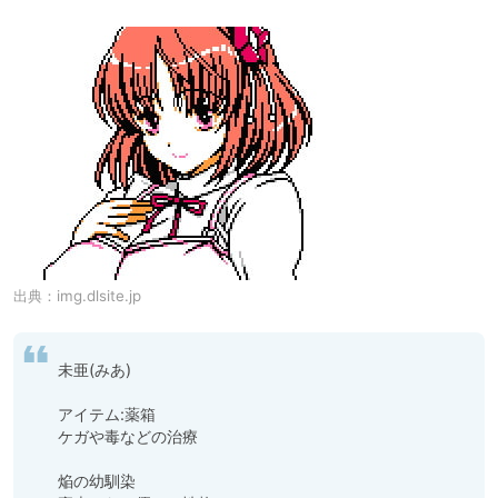
出典：
img.dlsite.jp
未亜(みあ)

アイテム:薬箱

ケガや毒などの治療

焔の幼馴染
