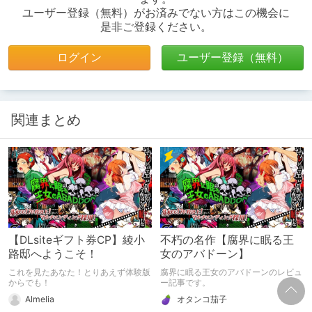
ユーザー登録（無料）がお済みでない方はこの機会に
是非ご登録ください。
ログイン
ユーザー登録（無料）
関連まとめ
【DLsiteギフト券CP】綾小
不朽の名作【腐界に眠る王
路邸へようこそ！
女のアバドーン】
これを見たあなた！とりあえず体験版
腐界に眠る王女のアバドーンのレビュ
からでも！
ー記事です。
Almelia
オタンコ茄子