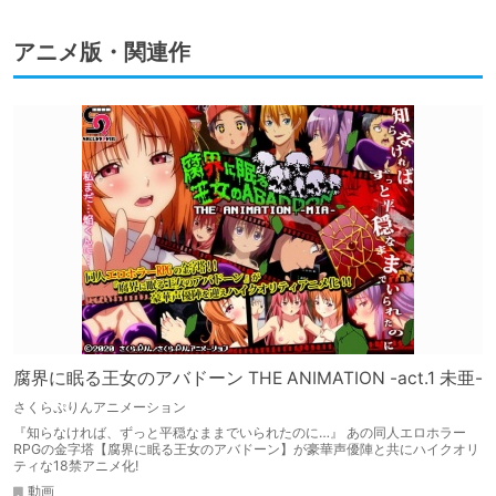
アニメ版・関連作
腐界に眠る王女のアバドーン THE ANIMATION -act.1 未亜-
さくらぷりんアニメーション
『知らなければ、ずっと平穏なままでいられたのに…』 あの同人エロホラー
RPGの金字塔【腐界に眠る王女のアバドーン】が豪華声優陣と共にハイクオリ
ティな18禁アニメ化!
動画