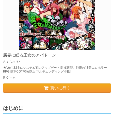
腐界に眠る王女のアバドーン
さくらぷりん
★Ver1.32主にシステム面のアップデート!館探索型、戦慄の18禁エロホラー
RPG!基本CG170枚以上!マルチエンディング搭載!
ゲーム
買いに行く
はじめに