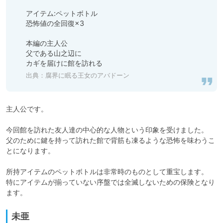
アイテム:ペットボトル

恐怖値の全回復×3

本編の主人公

父である山之辺に

カギを届けに館を訪れる
出典：
腐界に眠る王女のアバドーン
主人公です。

今回館を訪れた友人達の中心的な人物という印象を受けました。

父のために鍵を持って訪れた館で背筋も凍るような恐怖を味わうこ
とになります。

所持アイテムのペットボトルは非常時のものとして重宝します。

特にアイテムが揃っていない序盤では全滅しないための保険となり
ます。
未亜