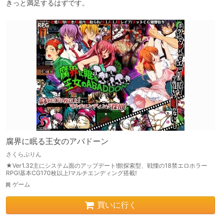
きっと満足するはずです。
腐界に眠る王女のアバドーン
さくらぷりん
★Ver1.32主にシステム面のアップデート!館探索型、戦慄の18禁エロホラー
RPG!基本CG170枚以上!マルチエンディング搭載!
ゲーム
買いに行く