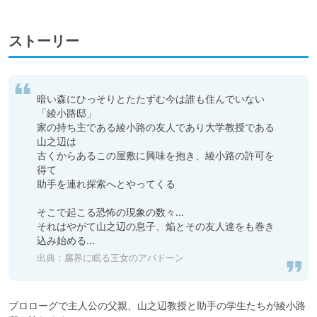
ストーリー
暗い森にひっそりとたたずむ今は誰も住んでいない
「綾小路邸」

家の持ち主である綾小路の友人であり大学教授である
山之辺は

古くからあるこの屋敷に興味を抱き、綾小路の許可を
得て

助手を連れ探索へとやってくる

そこで起こる恐怖の現象の数々…

それはやがて山之辺の息子、焔とその友人達をも巻き
込み始める…
出典：
腐界に眠る王女のアバドーン
プロローグで主人公の父親、山之辺教授と助手の学生たちが綾小路