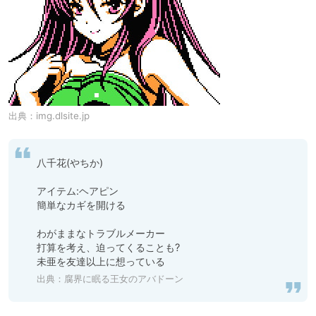
出典：
img.dlsite.jp
八千花(やちか)

アイテム:ヘアピン

簡単なカギを開ける

わがままなトラブルメーカー

打算を考え、迫ってくることも?

未亜を友達以上に想っている
出典：
腐界に眠る王女のアバドーン