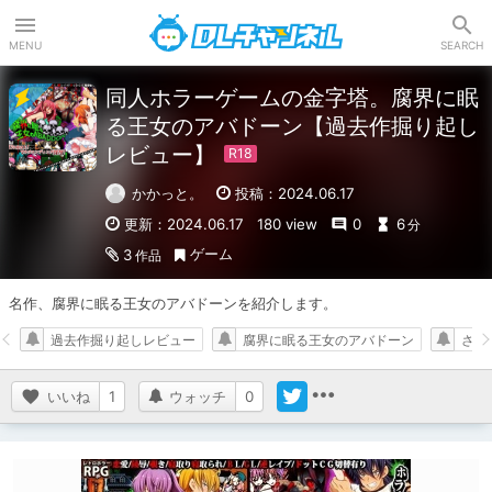
DLチャンネル
MENU
SEARCH
同人ホラーゲームの金字塔。腐界に眠
る王女のアバドーン【過去作掘り起し
レビュー】
かかっと。
投稿：2024.06.17
更新：2024.06.17
180 view
0
6
分
ゲーム
3
作品
名作、腐界に眠る王女のアバドーンを紹介します。
過去作掘り起しレビュー
腐界に眠る王女のアバドーン
さく
いいね
1
ウォッチ
0