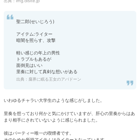
出典：
img.dlsite.jp
聖二郎(せいじろう)

アイテム:ライター

暗闇を照らす、攻撃

軽い感じの年上の男性

トラブルもあるが

面倒見はいい

里奏に対して真剣な想いがある
出典：
腐界に眠る王女のアバドーン
いわゆるチャラい大学生のような感じがしました。

里奏を想っており何かと気にかけていますが、肝心の里奏からはあ
まり相手にされていないように感じられました。

彼はパーティー唯一の喫煙者です。

そのためか所持アイテムはライターとなっています。
