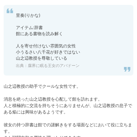
里奏(りかな)

アイテム:辞書

館にある書物を読み解く

人を寄せ付けない雰囲気の女性

小うるさい八千花が好きではない

山之辺教授を尊敬している
出典：
腐界に眠る王女のアバドーン
山之辺教授の助手でクールな女性です。

消息を絶った山之辺教授を心配して館を訪れます。

人と積極的に交流を持ちそうにありませんが、山之辺教授の息子で
ある焔には興味があるようです。

彼女の持つ辞書は館での謎解きをする場面などにおいて役に立ちま
す。
