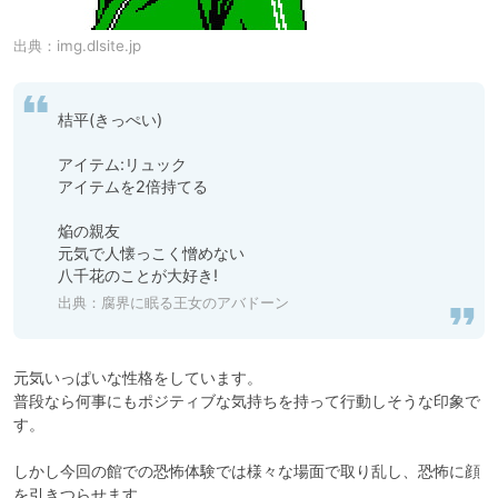
出典：
img.dlsite.jp
桔平(きっぺい)

アイテム:リュック

アイテムを2倍持てる

焔の親友

元気で人懐っこく憎めない

八千花のことが大好き!
出典：
腐界に眠る王女のアバドーン
元気いっぱいな性格をしています。

普段なら何事にもポジティブな気持ちを持って行動しそうな印象で
す。

しかし今回の館での恐怖体験では様々な場面で取り乱し、恐怖に顔
を引きつらせます。
