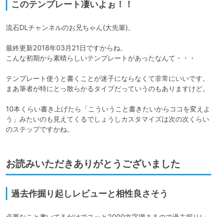
このテンプレート凄いよぉ！！
流石DLチャンネルのお兄ちゃん(大先輩)。

最終更新2018年03月21日ですからね。

こんな初期から素晴らしいテンプレートがあったなんて・・・

テンプレート使うと書くことが迷子にならなくて非常にいいです。

まあ筆者が特にとっ散らかるタイプだっていうのもありますけど。

10本くらい書き上げたら「こういうこと書きたいからココを変えよ
う」みたいのも見えてくるでしょうしカスタマイズは次の次くらい
のステップですかね。
お読みいただきありがとうございました
過去作掘り起しレビューと相性良さそう
必要なこと書いてるだけでスッと2000文字埋まるので過去掘りレ