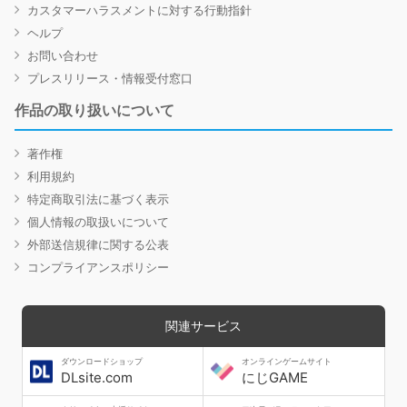
カスタマーハラスメントに対する行動指針
ヘルプ
お問い合わせ
プレスリリース・情報受付窓口
作品の取り扱いについて
著作権
利用規約
特定商取引法に基づく表示
個人情報の取扱いについて
外部送信規律に関する公表
コンプライアンスポリシー
関連サービス
ダウンロードショップ
オンラインゲームサイト
DLsite.com
にじGAME