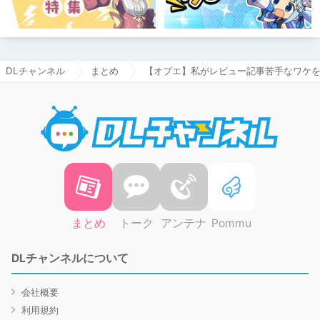
DLチャンネル
まとめ
【オプエ】私がレビュー記事苦手なワケ
DLチャ
まとめ
トーク
アンテナ
Pommu
DLチャンネルについて
会社概要
利用規約