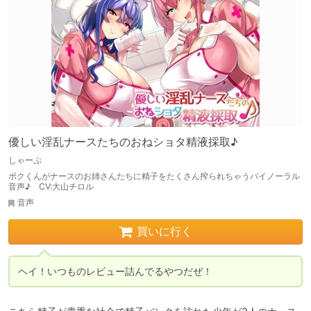
優しい淫乱ナースたちのおねショタ精液採取♪
しゃーぷ
ボクくんがナースのお姉さんたちに精子をたくさん搾られちゃうバイノーラル
音声♪ CV:大山チロル
音声
買いに行く
ヘイ！いつものレビュー詰んでるやつだぜ！