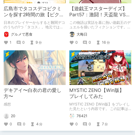
広島市でタコスデコピクミ
【遊戯王マスターデイズ】
ンを探す2時間の旅【ピクミ
Part57：激闘！天盃龍 VS
ンブルーム / Pikmin
千年D【架空デュエル】
日本のプレイヤーからすると難関デコ
この物語は実話を基に熱い遊戯王のデ
Bloom】
のうちの1つ「タコス」。地元では見
ュエルを描いたフィクションです。
つけられなかった男が広島で探す旅を
（自分用メモ：2025-05-14）
グルメで悪食
大晦日
お送りします。ねくすと5月のテーマ
「お出かけの記録」。
1
0
9
0
0
16
分
分
デキアイ〜白衣の君の愛し
MYSTIC ZENO【Win版】
方〜
プレイしてみた
感想
MYSTIC ZENO【Win版】をプレイし
た見たという内容です。 この記事は
通常のクリエイターズ記事です。
20
76421
0
0
4
0
0
7
分
分