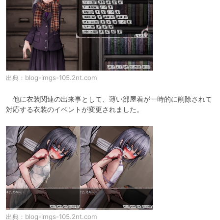
出典：
blog-imgs-105.2nt.com
　他に衣装関連の出来事として、薄い部屋着が一時的に削除されて
対応する衣装のイベントが変更されました。
出典：
blog-imgs-105.2nt.com