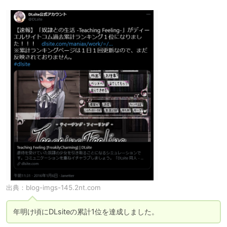
出典：
blog-imgs-145.2nt.com
年明け頃にDLsiteの累計1位を達成しました。