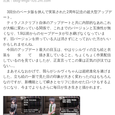
出典：
blog-imgs-105.2nt.com
　3回分のベータ版を挟んで実装された2周年記念の超大型アップデ
ート。

　ティラノスクリプト自体のアップデートと共に内部的なあれこれ
が大幅に変わっている関係で、これまでのバージョンと互換性が無
くなり、1.9以前からのセーブデータが引き継げなくなっていま
す。旧バージョンを持っている人は消さずにとっておいた方がいい
かもしれませんね。

　今回のアップデート最大の目玉は、やはりシルヴィの立ち絵と衣
装を　　全　　て　　描き直していること。ちょくちょく作業配信
しているのを見ていましたが、正直言ってこの量は正気の沙汰では
ない…。

　まあそんなおかげで、我らがシルヴィちゃんは超絶進化を遂げま
した。立ち絵の一新で見た目の印象が大きく変わったのはもちろん
なのですが、新機能として瞬きとセリフに合わせた口パクもするよ
うになり、今までよりもさらに毎日が生き生きと描かれます。