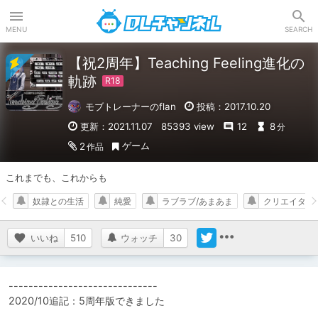
DLチャンネル
MENU
SEARCH
【祝2周年】Teaching Feeling進化の
軌跡
モブトレーナーのflan
投稿：2017.10.20
更新：2021.11.07
85393 view
12
8
分
ゲーム
2
作品
これまでも、これからも
奴隷との生活
純愛
ラブラブ/あまあま
クリエイター
いいね
510
ウォッチ
30
------------------------------

2020/10追記：5周年版できました