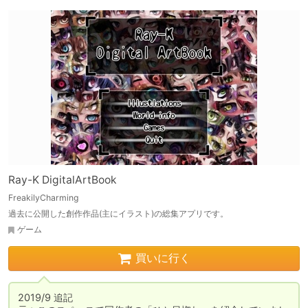
Ray-K DigitalArtBook
FreakilyCharming
過去に公開した創作作品(主にイラスト)の総集アプリです。
ゲーム
買いに行く
2019/9 追記
