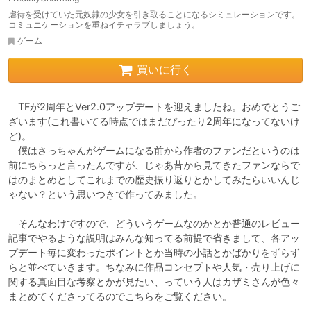
虐待を受けていた元奴隷の少女を引き取ることになるシミュレーションです。
コミュニケーションを重ねイチャラブしましょう。
ゲーム
買いに行く
　TFが2周年とVer2.0アップデートを迎えましたね。おめでとうご
ざいます(これ書いてる時点ではまだぴったり2周年になってないけ
ど)。

　僕はさっちゃんがゲームになる前から作者のファンだというのは
前にちらっと言ったんですが、じゃあ昔から見てきたファンならで
はのまとめとしてこれまでの歴史振り返りとかしてみたらいいんじ
ゃない？という思いつきで作ってみました。

　そんなわけですので、どういうゲームなのかとか普通のレビュー
記事でやるような説明はみんな知ってる前提で省きまして、各アッ
プデート毎に変わったポイントとか当時の小話とかばかりをずらず
らと並べていきます。ちなみに作品コンセプトや人気・売り上げに
関する真面目な考察とかが見たい、っていう人はカザミさんが色々
まとめてくださってるのでこちらをご覧ください。