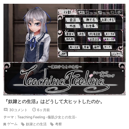
『奴隷との生活』はどうして大ヒットしたのか。
30コメント
6ヶ月前
テーマ：
Teaching Feeling -傷肌少女との生活-
ゲーム
奴隷との生活
考察