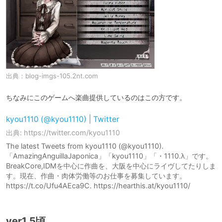
出典：
blog-imgs-105.2nt.com
ちなみにこのゲームへ楽曲提供しているのはこの方です。
kyou1110 (@kyou1110) | Twitter
出典: https://twitter.com/kyou1110
The latest Tweets from kyou1110 (@kyou1110).
「AmazingAnguillaJaponica」「kyou1110」「・1110.λ」です。
BreakCore,IDMを中心に作曲を、大阪を中心にライヴしてたりしま
す。現在、作曲・肉体労働等のお仕事を募集しています。
https://t.co/Ufu4AEca9C. https://hearthis.at/kyou1110/
ver1.5頃