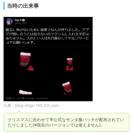
当時の出来事
出典：
blog-imgs-145.2nt.com
クリスマスに合わせて半公式なサンタ服パッチが配布されてい
たりしました(※現在のバージョンでは使えません)。