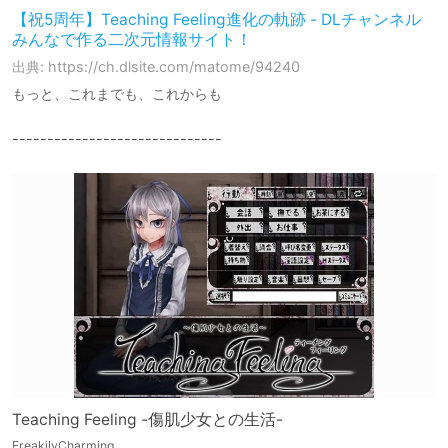
【祝5周年】Teaching Feeling進化の軌跡 - DLチャンネル
みんなで作る二次元情報サイト！
出典: https://ch.dlsite.com/matome/94240
もっと、これまでも、これからも
------------------------------
Teaching Feeling -傷肌少女との生活-
FreakilyCharming