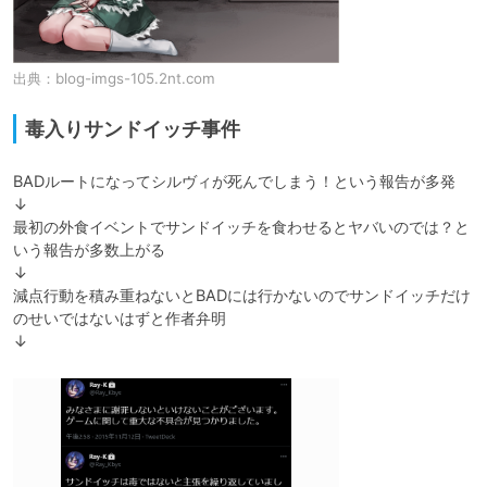
出典：
blog-imgs-105.2nt.com
毒入りサンドイッチ事件
BADルートになってシルヴィが死んでしまう！という報告が多発

↓

最初の外食イベントでサンドイッチを食わせるとヤバいのでは？と
いう報告が多数上がる

↓

減点行動を積み重ねないとBADには行かないのでサンドイッチだけ
のせいではないはずと作者弁明

↓