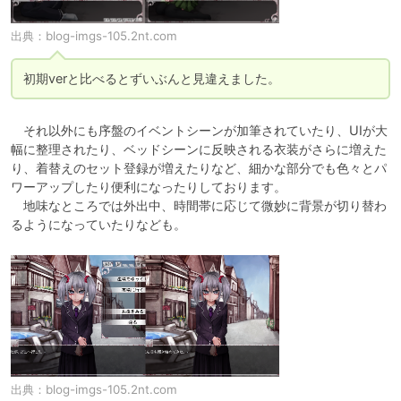
出典：
blog-imgs-105.2nt.com
初期verと比べるとずいぶんと見違えました。
　それ以外にも序盤のイベントシーンが加筆されていたり、UIが大
幅に整理されたり、ベッドシーンに反映される衣装がさらに増えた
り、着替えのセット登録が増えたりなど、細かな部分でも色々とパ
ワーアップしたり便利になったりしております。

　地味なところでは外出中、時間帯に応じて微妙に背景が切り替わ
るようになっていたりなども。
出典：
blog-imgs-105.2nt.com