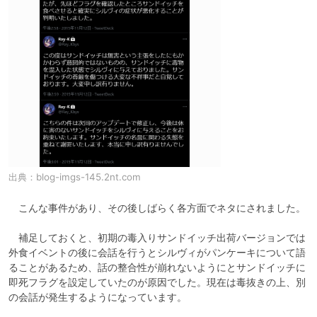
出典：
blog-imgs-145.2nt.com
　こんな事件があり、その後しばらく各方面でネタにされました。

　補足しておくと、初期の毒入りサンドイッチ出荷バージョンでは
外食イベントの後に会話を行うとシルヴィがパンケーキについて語
ることがあるため、話の整合性が崩れないようにとサンドイッチに
即死フラグを設定していたのが原因でした。現在は毒抜きの上、別
の会話が発生するようになっています。