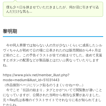
僕も少々口を挟ませていただきましたが、伺か沼に引きずり込
んだだけな気も…
黎明期
　今や同人界隈では知らない人の方が少ないくらいに成長したシル
ヴィちゃんが初めて公の場に公表されたのは販売開始から4ヶ月ほ
ど前のこと。この予告イラストが全ての始まりでした。改めて見返
すとボタンの配置などが製品版とはだいぶ異なっていたりします
ね。

https://www.pixiv.net/member_illust.php?
mode=medium&illust_id=51031443

（作品個別ページにリンク貼るのうまくいかねーや…）

　今でこそ「伝説の始まり」タグとかがついてて閲覧数が凄いこと
になっていますが、公開された当時から相当な反響がありました。
元々Ray氏は各種のイラストサイトでそれなりに名が知られてまし
たからね。