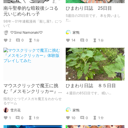
南斗聖拳的な暗殺後シコる
ひまわり日誌 25日目
元いじめられっ子
5週目の25日目です。 本を買いまし
た。
98年～01年連載漫画「殺し屋1」につ
いて
家鴨
♡Sinsi Namonaki♡
14
0
1
2
0
1
分
分
マウスクリックで魔王に挑
ひまわり日誌 ８５日目
む『メスモンクリッカー』
４週目の85日目です。 眠い...
体験版プレイしてみた
指先ひとつでメスガキ魔王をわからせ
るゲーム
雪月花
家鴨
1
0
1
10
0
1
分
分