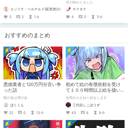
月が終わりました。
エンリケ・ベルナルド(延里啓介)
チクタク
3
2
1
4
0
3
分
分
おすすめのまとめ
悪徳業者と120万円分言い争
初めて絵の有償依頼を受け
った話
て１００時間以上絵を描い
た話
親の金は僕の金
全然わらえねー話をします
ぼくくん
三代目しこぼうず
22
0
13
43
6
9
分
分