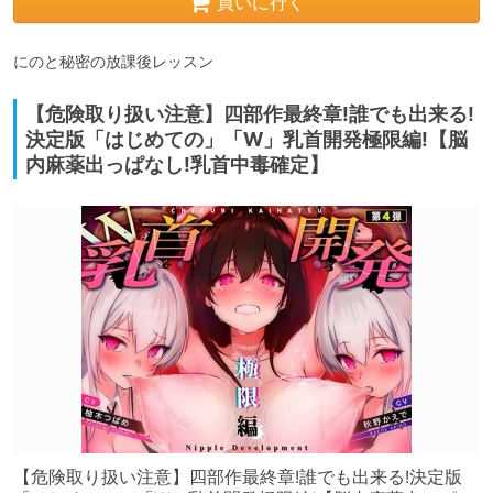
買いに行く
にのと秘密の放課後レッスン
【危険取り扱い注意】四部作最終章!誰でも出来る!
決定版「はじめての」「W」乳首開発極限編!【脳
内麻薬出っぱなし!乳首中毒確定】
【危険取り扱い注意】四部作最終章!誰でも出来る!決定版