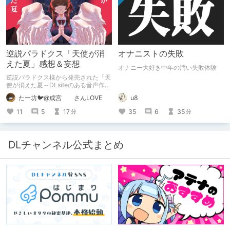
逆説パラドクス「天使が消
オナニストの失敗
えた夏」感想＆妄想
オナニー大好き中年の汚い失敗体験
逆説パラドクス様から発売された「天
使が消えた夏～DLsiteのある音声作品
について～」の感想です。 妄想も多
たー坊🐦@成宮 さんLOVE
u8
いです。
11
5
17
35
6
35
分
分
DLチャンネル公式まとめ