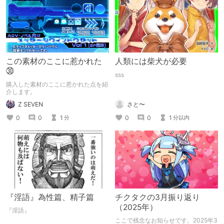
この素材のここに惹かれた
人類には柴犬が必要
㉚
sss
購入した素材のここに惹かれた点を紹
介します。
Z SEVEN
さと〜
0
0
1
0
0
1
分
分以内
『淫語』為性篇、精子篇
チクタクの3月振り返り
（2025年）
『淫語』
ここで残念なお知らせです。2025年3