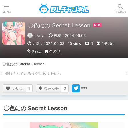
DLチャンネル
MENU
SEARCH
〇色にの Secret Lesson
いぬい
投稿：2024.06.03
更新：2024.06.03
15 view
0
1
分以内
その他
2
作品
〇色にの Secret Lesson
いいね
1
ウォッチ
0
〇色にの Secret Lesson