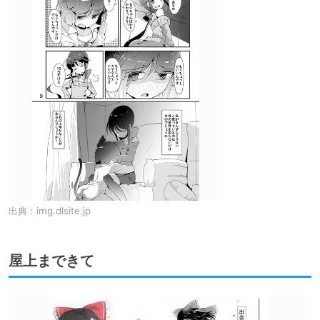
出典：
img.dlsite.jp
屋上まできて