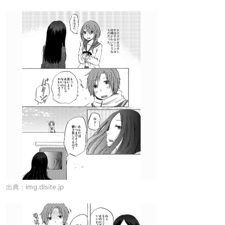
出典：
img.dlsite.jp