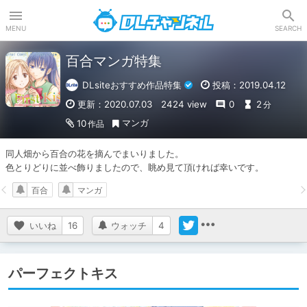
DLチャンネル
MENU
SEARCH
百合マンガ特集
DLsiteおすすめ作品特集
投稿：2019.04.12
更新：2020.07.03
2424 view
0
2
分
マンガ
10
作品
同人畑から百合の花を摘んでまいりました。

色とりどりに並べ飾りましたので、眺め見て頂ければ幸いです。
百合
マンガ
いいね
16
ウォッチ
4
パーフェクトキス