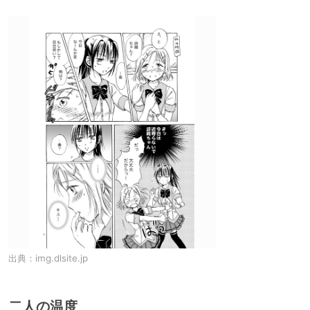
出典：
img.dlsite.jp
二人の温度