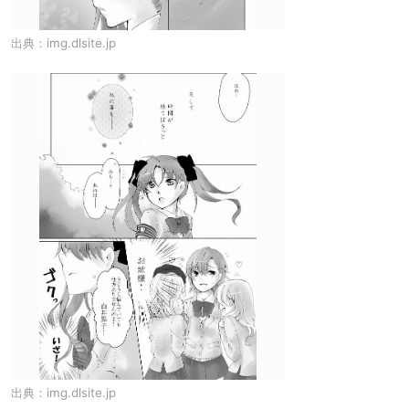
出典：
img.dlsite.jp
出典：
img.dlsite.jp