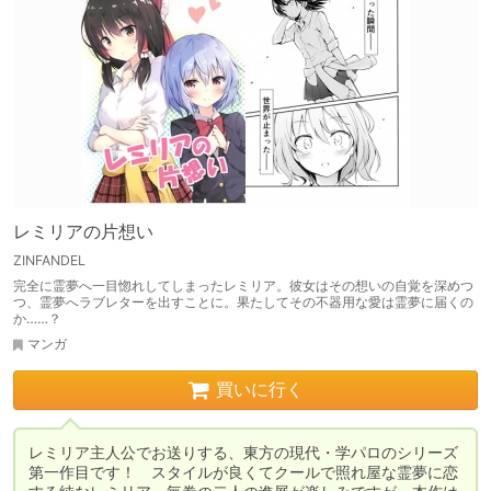
レミリアの片想い
ZINFANDEL
完全に霊夢へ一目惚れしてしまったレミリア。彼女はその想いの自覚を深めつ
つ、霊夢へラブレターを出すことに。果たしてその不器用な愛は霊夢に届くの
か……？
マンガ
買いに行く
レミリア主人公でお送りする、東方の現代・学パロのシリーズ
第一作目です！　スタイルが良くてクールで照れ屋な霊夢に恋