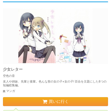
少女レター
空色の音
友人や姉妹、先輩と後輩。色んな形の女の子×女の子! 百合を主題にした8つの
短編総集編。
マンガ
買いに行く