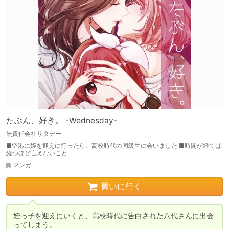
たぶん、好き。 -Wednesday-
無責任会社サタデー
■空港に姪を迎えに行ったら、高校時代の同級生に会いました ■時間が経てば
経つほど言えないこと
マンガ
買いに行く
姪っ子を迎えにいくと、高校時代に告白された八代さんに出会
ってしまう。
