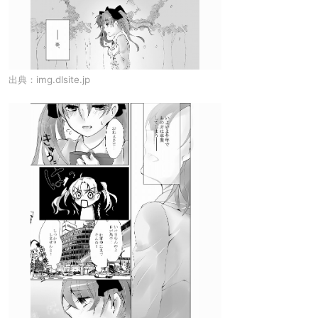
出典：
img.dlsite.jp