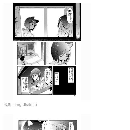
出典：
img.dlsite.jp