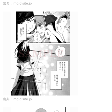
出典：
img.dlsite.jp
出典：
img.dlsite.jp