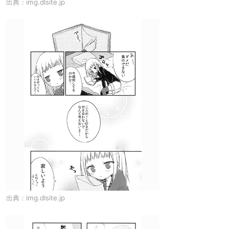
出典：
img.dlsite.jp
出典：
img.dlsite.jp