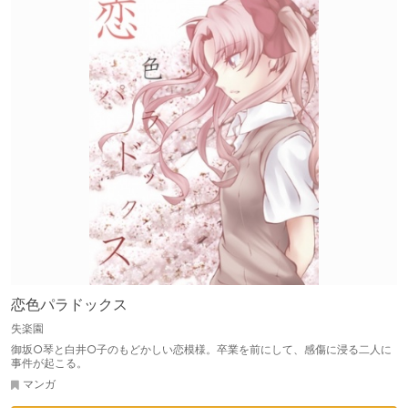
恋色パラドックス
失楽園
御坂○琴と白井○子のもどかしい恋模様。卒業を前にして、感傷に浸る二人に
事件が起こる。
マンガ