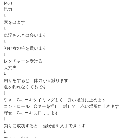
体力

気力

⇩

家を出ます

⇩

魚淫さんと出会います

⇩

初心者の竿を貰います

⇩

レクチャーを受ける

大丈夫

⇩

釣りをすると　体力が５減ります

魚を釣れなくてもです

⇩

引き　Cキーをタイミングよく　赤い場所に止めます

コントロール　Cキーを押し　離して　赤い場所に止めます

寄せ　Cキーを長押しします

⇩

釣りに成功すると　経験値を入手できます

⇩
