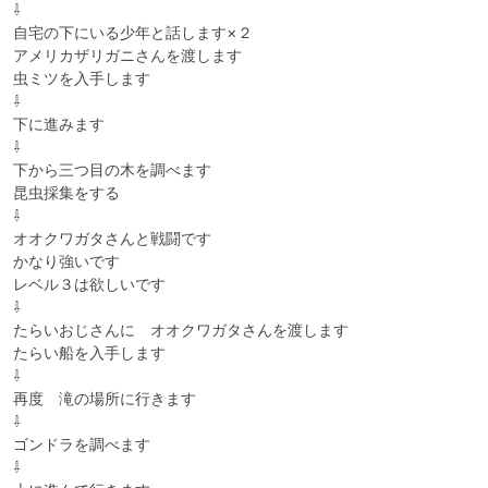
⇩

自宅の下にいる少年と話します×２

アメリカザリガニさんを渡します

虫ミツを入手します

⇩

下に進みます

⇩

下から三つ目の木を調べます

昆虫採集をする

⇩

オオクワガタさんと戦闘です

かなり強いです

レベル３は欲しいです

⇩

たらいおじさんに　オオクワガタさんを渡します

たらい船を入手します

⇩

再度　滝の場所に行きます

⇩

ゴンドラを調べます

⇩
