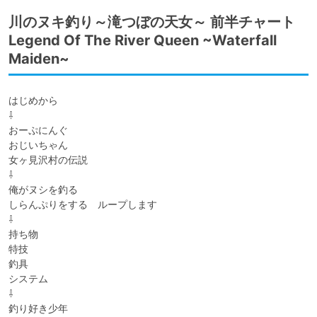
川のヌキ釣り～滝つぼの天女～ 前半チャート
Legend Of The River Queen ~Waterfall
Maiden~
はじめから

⇩

おーぷにんぐ

おじいちゃん

女ヶ見沢村の伝説

⇩

俺がヌシを釣る

しらんぷりをする　ループします

⇩

持ち物

特技

釣具

システム

⇩

釣り好き少年
