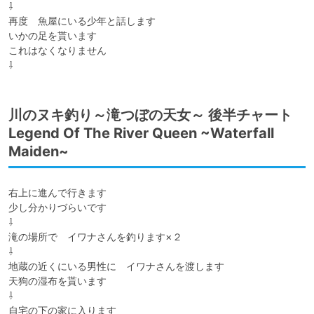
⇩

再度　魚屋にいる少年と話します

いかの足を貰います

これはなくなりません

⇩
川のヌキ釣り～滝つぼの天女～ 後半チャート
Legend Of The River Queen ~Waterfall
Maiden~
右上に進んで行きます

少し分かりづらいです

⇩

滝の場所で　イワナさんを釣ります×２

⇩

地蔵の近くにいる男性に　イワナさんを渡します

天狗の湿布を貰います

⇩

自宅の下の家に入ります
