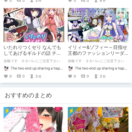
0
0
3
0
0
9
分
分
いたれりつくせり なんでも
イリィー&ゾフィー～目指せ
してあげるギルドの話 チャ
王都のファッションリーダ
ート
ー～ チャート
攻略です ネタバレにご注意下さい
攻略です ネタバレにご注意下さい
The two end up sharing a happy kiss【二人は幸せな接吻をして終了】
The two end up sharing a happy kiss【二人は幸せな接吻をして終了】
0
0
3
0
0
3
分
分
おすすめのまとめ