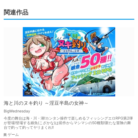
関連作品
海と川のヌキ釣り ～淫豆半島の女神～
BigWednesday
今度の舞台は海・川・湖!カンタン操作で楽しめるフィッシングエロRPG第2弾
が登場!登場する娘魚(こざかな)は前作からマシマシの50種類!新たな冒険の舞
台で釣って釣ってヤリまくれ!!
ゲーム