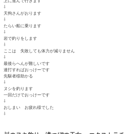
上に進んで行きます

⇩

天狗さんがおります

⇩

たらい船に乗ります

⇩

岩で釣りをします

⇩

ここは　失敗しても体力が減りません

⇩

最後らへんが難しいです

連打すればおっけーです

先駆者様助かる

⇩

ヌシを釣ります

一回だけでおっけーです

⇩

おしまい　お疲れ様でした

⇩