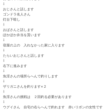
⇩

おじさんと話します

ゴンドラ名人さん

灯台下暗し

⇩

おばさんと話します

ぽかぽか弁当を貰います

⇩

宿屋の上の　入れなかった家に入ります

⇩

たらいおじさんと話します

⇩

右下に進みます

⇩

魚淫さんの場所らへんで釣りします

⇩

ザリガニさんを釣ります×２

⇩

魚淫さんの挑戦は　２回釣る必要があります

⇩

ウグイさん　自宅の右らへんで釣れます　赤いリボンの女性です
