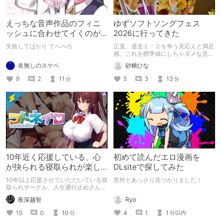
えっちな音声作品のフィニ
ゆずソフトソングフェス
ッシュに合わせてイくのが
2026に行ってきた
下手すぎる【失敗した話】
失敗してばかり てへぺろ
正直、過去１・２を争う見応えと満足
感、これを標準値にしちゃダメな見本
かも
名無しのスケベ
砂糖ひな
9
2
11
5
3
13
分
分
10年近く応援している、心
初めて読んだエロ漫画を
が抉られる寝取られが楽し
DLsiteで探してみた
めるサークル
10年以上応援させていただいている寝
意外とあっさり見つかりました！
取られサークル、人生通行止めさんの
新作がとても良かったので、新作を中
Ryo
夜深越智
心に、このサークルのゲームを紹介し
たくて、記事を書かせていただく。
4
1
1
15
0
10
分以内
分
キミノオモイからずっと好きな熱心な