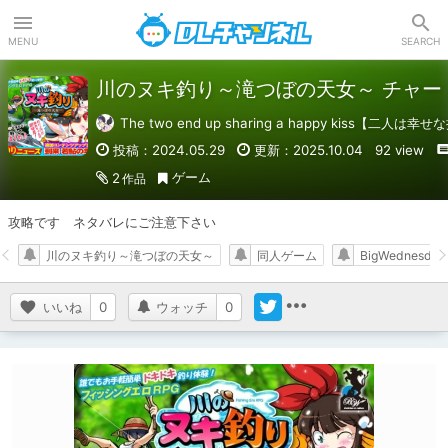
DLチャンネル
MENU
SEARCH
川のヌキ釣り～滝つぼの天女～ チャー
The two end up sharing a happy kiss【二人
投稿：2024.05.29
更新：2025.10.04
92 view
ゲーム
2
作品
攻略です　ネタバレにご注意下さい
川のヌキ釣り～滝つぼの天女～
同人ゲーム
BigWednesday
いいね
0
ウォッチ
0