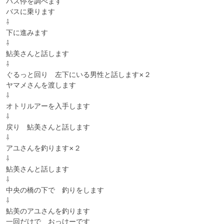
バス停を調べます

バスに乗ります

⇩

下に進みます

⇩

鮎美さんと話します

⇩

ぐるっと回り　左下にいる男性と話します×２

ヤマメさんを渡します

⇩

オトリルアーを入手します

⇩

戻り　鮎美さんと話します

⇩

アユさんを釣ります×２

⇩

鮎美さんと話します

⇩

中央の橋の下で　釣りをします

⇩

鮎美のアユさんを釣ります

一回だけで　おっけーです
