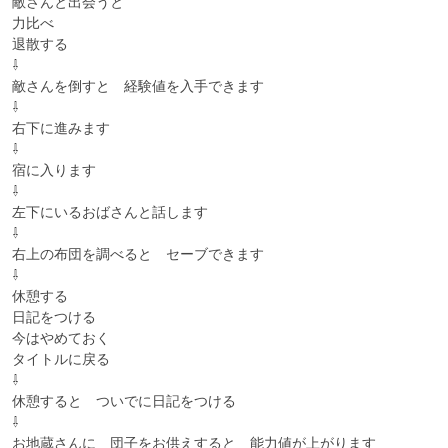
敵さんと出会うと

力比べ

退散する

⇩

敵さんを倒すと　経験値を入手できます

⇩

右下に進みます

⇩

宿に入ります

⇩

左下にいるおばさんと話します

⇩

右上の布団を調べると　セーブできます

⇩

休憩する

日記をつける

今はやめておく

タイトルに戻る

⇩

休憩すると　ついでに日記をつける

⇩

お地蔵さんに　団子をお供えすると　能力値が上がります
