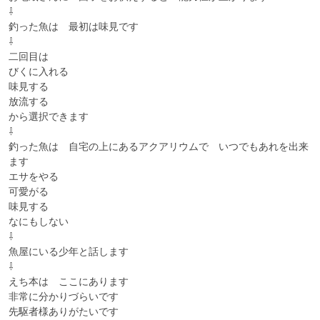
⇩

釣った魚は　最初は味見です

⇩

二回目は

びくに入れる

味見する

放流する

から選択できます

⇩

釣った魚は　自宅の上にあるアクアリウムで　いつでもあれを出来
ます

エサをやる

可愛がる

味見する

なにもしない

⇩

魚屋にいる少年と話します

⇩

えち本は　ここにあります

非常に分かりづらいです

先駆者様ありがたいです
