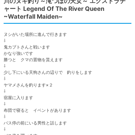
川のヌキ釣り～滝つぼの天女～ エクストラチ
ャート Legend Of The River Queen
~Waterfall Maiden~
ヌシがいた場所に進んで行きます

⇩

鬼カブトさんと戦います

かなり強いです

勝つと　クマの置物を貰えます

⇩

少し下にいる天狗さんの辺りで　釣りをします

⇩

ヤマメさんを釣ります×２

⇩

宿屋に入ります

⇩

布団で寝ると　イベントがあります

⇩

バス停の前にいる男性と話します

⇩
