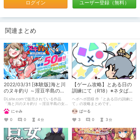
ログイン
ユーザー登録（無料）
関連まとめ
2022/03/31 [体験版]海と川
【ゲーム攻略】とある日の
のヌキ釣り ～淫豆半島の女
訓練にて（R18）※ネタばれ
神～
注意
DLsite.comで販売されている作品
ヘボヘボ団様 作「とある日の訓練に
「海と川のヌキ釣り ～淫豆半島の女
て」の攻略まとめです。
神～」（体験版）の備忘録となりま
にゃみ
ぱーる
す。
0
0
4
3
0
3
分
分