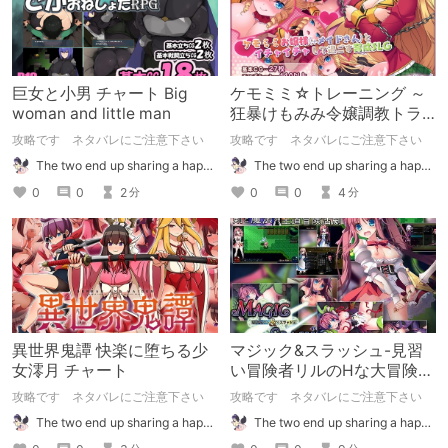
巨女と小男 チャート Big
ケモミミ☆トレーニング ～
woman and little man
狂暴けもみみ令嬢調教トラ
イアル チャート
攻略です ネタバレにご注意下さい
攻略です ネタバレにご注意下さい
The two end up sharing a happy kiss【二人は幸せな接吻をして終了】
The two end up sharing a happy kiss【二人は幸せな接吻をして終了】
0
0
2
0
0
4
分
分
異世界鬼譚 快楽に堕ちる少
マジック&スラッシュ-見習
女澪月 チャート
い冒険者リルのHな大冒険-
チャート
攻略です ネタバレにご注意下さい
攻略です ネタバレにご注意下さい
The two end up sharing a happy kiss【二人は幸せな接吻をして終了】
The two end up sharing a happy kiss【二人は幸せな接吻をして終了】