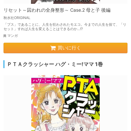
リセット～囚われの全身整形～ Case.2 母と子 後編
秋水社ORIGINAL
「ブス」であることに、人生を狂わされたモエコ。今までの人生を捨て、「リ
セット」すれば人生を変えることはできるのか…!?
マンガ
買いに行く
ＰＴＡクラッシャー ハグ・ミー!ママ 1巻