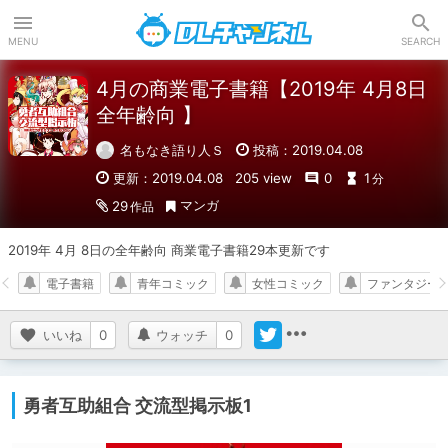
DLチャンネル
MENU
SEARCH
4月の商業電子書籍【2019年 4月8日
全年齢向 】
名もなき語り人Ｓ
投稿：2019.04.08
更新：2019.04.08
205 view
0
1
分
マンガ
29
作品
2019年 4月 8日の全年齢向 商業電子書籍29本更新です
電子書籍
青年コミック
女性コミック
ファンタジー
いいね
0
ウォッチ
0
勇者互助組合 交流型掲示板1