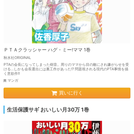
ＰＴＡクラッシャー ハグ・ミー!ママ 1巻
秋水社ORIGINAL
PTAの会長になってしまった樹音。周りのママから目の敵にされ嫌がらせを受
ける…しかも会長選出には裏工作があった!? 問題視される現代のPTA事情を描
く意欲作!!
マンガ
買いに行く
生活保護サギ おいしい月30万 1巻