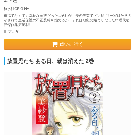
ギ 9巻
秋水社ORIGINAL
裕福でなくても幸せな家族だった…それが、夫の失業でドン底に! 一家はそその
かされて生活保護の不正受給を始めるが…それは地獄の始まりだった!? 現代暗
部傑作集第9弾!!
マンガ
買いに行く
放置児たち ある日、親は消えた 2巻