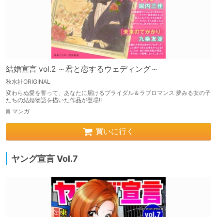
結婚宣言 vol.2 ～君と恋するウェディング～
秋水社ORIGINAL
変わらぬ愛を誓って、あなたに届けるブライダル＆ラブロマンス 夢みる女の子
たちの結婚物語を描いた作品が登場!!
マンガ
買いに行く
ヤング宣言 Vol.7