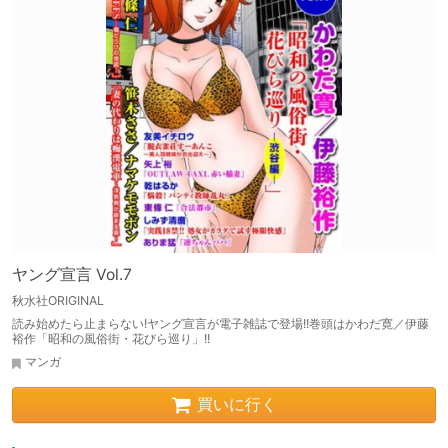
ヤング宣言 Vol.7
秋水社ORIGINAL
読み始めたら止まらない!ヤング宣言が電子雑誌で登場!!巻頭はかわだ寛／伊藤
裕作「昭和の風俗街・花びら巡り」!!
マンガ
買いに行く