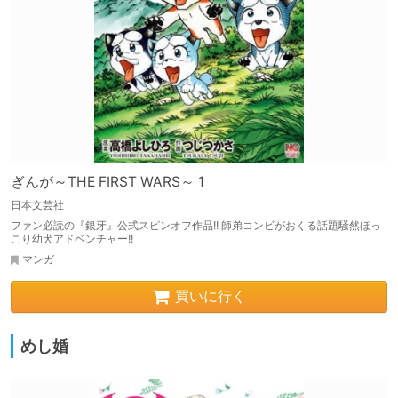
ぎんが～THE FIRST WARS～ 1
日本文芸社
ファン必読の『銀牙』公式スピンオフ作品!! 師弟コンビがおくる話題騒然ほっ
こり幼犬アドベンチャー!!
マンガ
買いに行く
めし婚