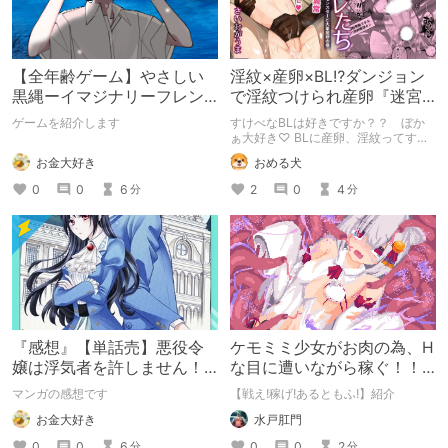
【全年齢ゲーム】やさしい
淫紋×産卵×BL⁉ダンジョン
黒縄ーイマジナリーフレン
で淫紋つけられ産卵『迷宮
ドの「彼」と過ごすおぼん
のオレたち～強○発情モンス
ゲームを紹介します
すけべなBLは好きですか？？ ぼか
やすみー
ターと大量産卵の巻～』
ぁ大好き♡ BLに産卵、淫紋ってすけ
べなBLを読みたい人の性癖に突き刺
お金大好き
おめる犬
さりまくるのでは？ そんなBLが読み
たい方におすすめの『迷宮のオレたち
0
0
6
2
0
4
分
分
～強○発情モンスターと大量産卵の巻
～』の感想です。
『感想』【単話売】悪役令
ケモミミ少女がお肉の為、H
嬢は浮気者を許しません！ 1
な目に遭いながら稼ぐ！！
話
戦闘エロRPG【戦え!稼げ!あ
マンガの感想です
【戦え!稼げ!あるともふ!】紹介
るともふ!】
お金大好き
水戸肛門
0
0
6
0
0
2
分
分