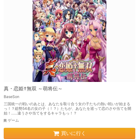
真・恋姫†無双 ～萌将伝～
BaseSon
三国統一の戦いのあとは、あなたを取り合う女の子たちの熱い戦いが始まる
っ！？総勢54名の女の子（！？）たちが、あなたを巡って恋のさや当てを開
始！……違うさや当てをするキャラもっ！？
ゲーム
買いに行く