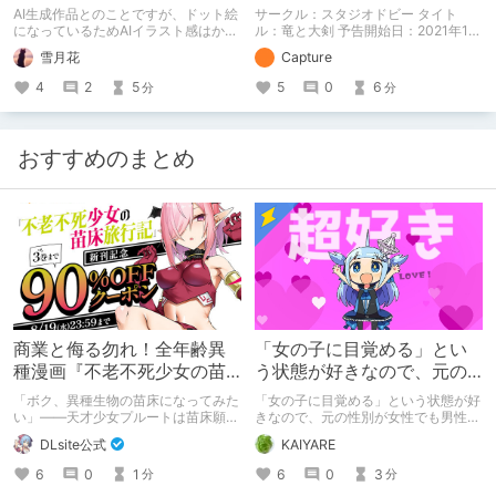
スゲイト』体験版をプレイ
険ファンタジー！【行動記
AI生成作品とのことですが、ドット絵
サークル：スタジオドビー タイト
録】
になっているためAIイラスト感はかな
ル：竜と大剣 予告開始日：2021年12
り抑え気味ですね。
月11日 作品販売日：- 予告作品の体験
雪月花
Capture
版の内容を中心に紹介しているまとめ
記事です。 体験版の「ネタバレ」を
4
2
5
5
0
6
分
分
含んだ内容をまとめているので、苦手
な方は注意して下さい。
おすすめのまとめ
商業と侮る勿れ！全年齢異
「女の子に目覚める」とい
種漫画『不老不死少女の苗
う状態が好きなので、元の
床旅行記』新刊記念1～3巻
性別が女性でも男性でも問
「ボク、異種生物の苗床になってみた
「女の子に目覚める」という状態が好
90%オフクーポン配布中✨
題ない話
い」――天才少女プルートは苗床願望
きなので、元の性別が女性でも男性で
を叶えるため、不老不死の体を手に入
も問題ない話
DLsite公式
KAIYARE
れた！ 話題沸騰の全年齢苗床コミッ
クスの新刊が発売開始！ それを記念
6
0
1
6
0
3
分
分
して1～3巻まで90%OFFクーポン配