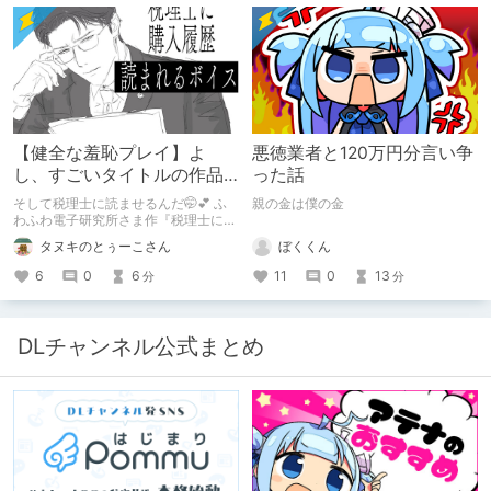
布いたします！ まだ本作品未体験の
皆さん、多分お好きです。ぜひお試し
ください。
【健全な羞恥プレイ】よ
悪徳業者と120万円分言い争
し、すごいタイトルの作品
った話
をまた買おう。【湧き上が
そして税理士に読ませるんだ🤭💕 ふ
親の金は僕の金
る不健全な気持ち】
わふわ電子研究所さま作『税理士に購
入履歴読まれるボイス』の感想レビュ
ぼくくん
タヌキのとぅーこさん
ーです！
11
0
13
6
0
6
分
分
DLチャンネル公式まとめ