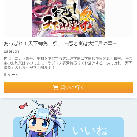
あっぱれ！天下御免［祭］ ～恋と嵐は大江戸の華～
BaseSon
世は正に天下泰平。平和を謳歌する大江戸学園は学園祭準備の真っ最中。時代
劇のお約束はそのままに、ラブコメ要素特盛りでお届けする「あっぱれ！天下
御免」のお祭りが堂々開幕！！
ゲーム
買いに行く
いいね