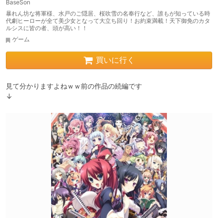
BaseSon
暴れん坊な将軍様、水戸のご隠居、桜吹雪の名奉行など、誰もが知っている時
代劇ヒーローが全て美少女となって大立ち回り！お約束満載！天下御免のカタ
ルシスに皆の者、頭が高い！！
ゲーム
買いに行く
見て分かりますよねｗｗ前の作品の続編です

↓