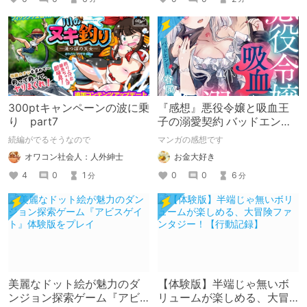
300ptキャンペーンの波に乗
『感想』悪役令嬢と吸血王
り part7
子の溺愛契約 バッドエンド
→眷属ルートの甘い夜伽
続編がでるそうなので
マンガの感想です
（分冊版） 【第3話】
オワコン社会人：人外紳士
お金大好き
4
0
1
0
0
6
分
分
美麗なドット絵が魅力のダ
【体験版】半端じゃ無いボ
ンジョン探索ゲーム『アビ
リュームが楽しめる、大冒