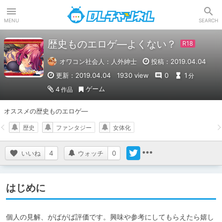
DLチャンネル
MENU
SEARCH
歴史ものエロゲ―よくない？
オワコン社会人：人外紳士
投稿：2019.04.04
更新：2019.04.04
1930 view
0
1
分
ゲーム
4
作品
オススメの歴史ものエロゲ―
歴史
ファンタジー
女体化
いいね
4
ウォッチ
0
はじめに
個人の見解、がばがば評価です。興味や参考にしてもらえたら嬉し