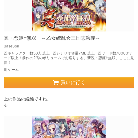
真・恋姫†無双 ～乙女繚乱☆三国志演義～
BaseSon
総キャラクター数50人以上、総シナリオ容量7MB以上、総ワード数70000ワ
ード以上！前作の2倍のボリュームでお送りする、新説・恋姫†無双、ここに見
参！
ゲーム
買いに行く
上の作品の続編ですね。

↓