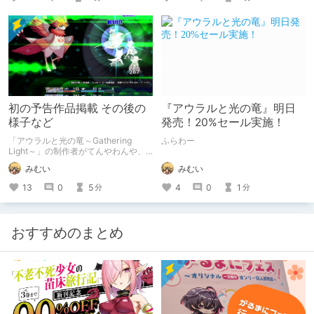
初の予告作品掲載 その後の
『アウラルと光の竜』明日
様子など
発売！20%セール実施！
「アウラルと光の竜～Gathering
ふらわー
Light～」の制作者がてんやわんや、
そわそわしている様子
みむい
みむい
4
0
1
13
0
5
分
分
おすすめのまとめ