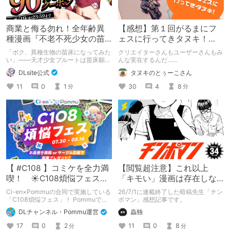
商業と侮る勿れ！全年齢異
【感想】第１回がるまにフ
種漫画『不老不死少女の苗
ェスに行ってきタヌキ！
床旅行記』新刊記念1～3巻
【レポ】
「ボク、異種生物の苗床になってみた
クリエイターさんもユーザーさんもみ
90%オフクーポン配布中✨
い」――天才少女プルートは苗床願望
んな実在するんだ……
を叶えるため、不老不死の体を手に入
DLsite公式
タヌキのとぅーこさん
れた！ 話題沸騰の全年齢苗床コミッ
クスの新刊が発売開始！ それを記念
11
0
1
30
4
8
分
分
して1～3巻まで90%OFFクーポン配
布いたします！ まだ本作品未体験の
皆さん、多分お好きです。ぜひお試し
ください。
【 #C108 】コミケを全力満
【閲覧超注意】これ以上
喫！ ☀C108煩悩フェス☀
「キモい」漫画は存在しな
Pommu版のご案内
い？チンポマンとかいう
Ci-en×Pommuの合同で実施している
26/7/1に連載終了した暗稿先生「チン
「魂の殺人」の完成形
「C108煩悩フェス」！ Pommuでの
ポマン」感想記事です。
参加方法について、改めてこちらでも
DLチャンネル・Pommu運営
蟲独
ご案内いたします！
17
0
2
11
0
8
分
分