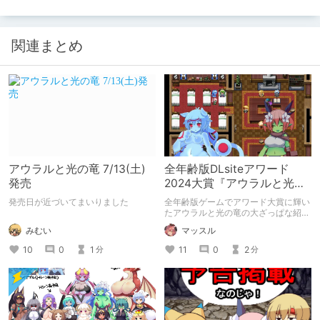
関連まとめ
アウラルと光の竜 7/13(土)
全年齢版DLsiteアワード
発売
2024大賞『アウラルと光の
竜』
発売日が近づいてまいりました
全年齢版ゲームでアワード大賞に輝い
たアウラルと光の竜の大ざっぱな紹介
です。
みむい
マッスル
10
0
1
11
0
2
分
分