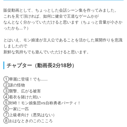
販促動画として、ちょっとした会話シーン集を作ってみました。

これを見て頂ければ、如何に健全で王道なゲームかが

なんとなく分かっていただけると思います（ちょっと音量が小さか
ったかも…？）

とはいえ、モン娘達が主人公であることを活かした展開作りを意識
しましたので

新鮮な気持ちでも遊んでいただけると思います。
チャプター（動画長2分18秒）
①華麗に登場！でも……

②謎の怪物

③襲撃、広がる被害

④着衣を賭けた戦い

⑤対峙！モン娘集団vs自称勇者パーティ！

⑥一家に一匹

⑦上級者向け（悪気はない）

⑧おはなときのこのこころ