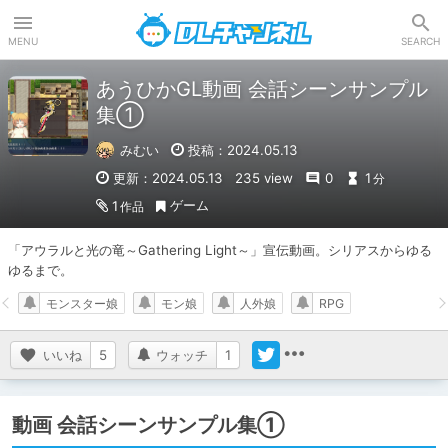
DLチャンネル
MENU
SEARCH
あうひかGL動画 会話シーンサンプル
集①
みむい
投稿：2024.05.13
更新：2024.05.13
235 view
0
1
分
ゲーム
1
作品
「アウラルと光の竜～Gathering Light～」宣伝動画。シリアスからゆる
ゆるまで。
モンスター娘
モン娘
人外娘
RPG
いいね
5
ウォッチ
1
動画 会話シーンサンプル集①