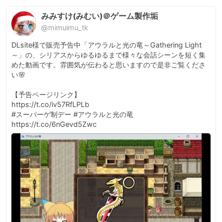
みみすけ(みむい)＠ゲーム製作垢
@mimuimu_tk
DLsite様で販売予告中「アウラルと光の竜～Gathering Light
～」の、シリアスからゆるゆるまで様々な会話シーンを短く集
めた動画です。雰囲気が伝わると思いますので是非ご覧くださ
い🌸

【予告ページリンク】

https://t.co/iv57RfLPLb

#スーパーゲ制デー #アウラルと光の竜 
https://t.co/6nGevd5Zwc