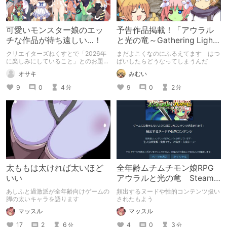
可愛いモンスター娘のエッ
予告作品掲載！「アウラル
チな作品が待ち遠しい…！
と光の竜～Gathering Light
～」
クリエイターズねくすとで「2026年
まだよこくなのにふるえてます はつ
に楽しみにしていること」とのお題が
ばいしたらどうなってしまうんだ
でたので、 個人的に気になっている
オサキ
みむい
「みむいむ」さんの開発中の作品
「レーヴランデのゆめひつじ（仮
9
0
4
9
0
2
分
分
題）」についてご紹介。
太ももは太ければ太いほど
全年齢ムチムチモン娘RPG
いい
アウラルと光の竜 Steam
版発売開始
あしふと過激派が全年齢向けゲームの
頻出するヌードや性的コンテンツ扱い
脚の太いキャラを語ります
されたもよう
マッスル
マッスル
17
2
6
4
0
3
分
分