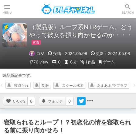
DLチャンネル
MENU
SEARCH
（製品版）ループ系NTRゲーム。どう
やって彼女を振り向かせるのか・・・
コジ
投稿：2024.05.08
更新：2024.05.08
ゲーム
1776 view
0
6
1
分
作品
製品版記事です。
寝取られ
制服
スクール水着
あまあま/ラブラブ
いいね
8
ウォッチ
0
寝取られるとループ！？初恋化の情を寝取られ
る前に振り向かせろ！