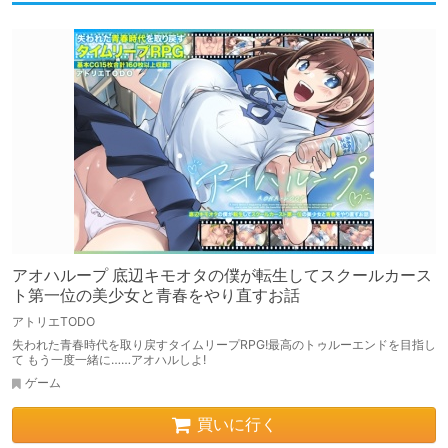
アオハループ 底辺キモオタの僕が転生してスクールカース
ト第一位の美少女と青春をやり直すお話
アトリエTODO
失われた青春時代を取り戻すタイムリープRPG!最高のトゥルーエンドを目指し
て もう一度一緒に……アオハルしよ!
ゲーム
買いに行く