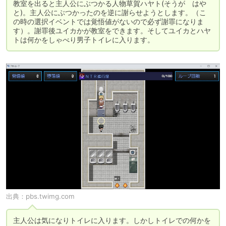
教室を出ると主人公にぶつかる人物草賀ハヤト(そうが　はや
と)。主人公にぶつかったのを逆に謝らせようとします。（こ
の時の選択イベントでは覚悟値がないので必ず謝罪になりま
す）。謝罪後ユイカかが教室をできます。そしてユイカとハヤ
トは何かをしゃべり男子トイレに入ります。
出典：
pbs.twimg.com
主人公は気になりトイレに入ります。しかしトイレでの何かを