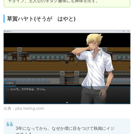
ャタイプ。主人公のオタク趣味にも興味を出す。
草賀ハヤト(そうが はやと)
出典：
pbs.twimg.com
3年になってから、なぜか僕に目をつけて執拗にイジ