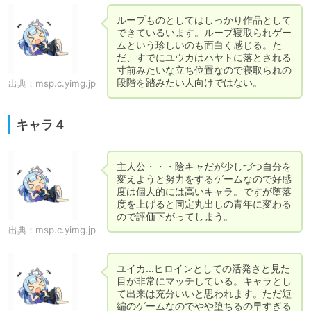
ループものとしてはしっかり作品として
できているいます。ループ寝取られゲー
ムという珍しいのも面白く感じる。た
だ、すでにユウカはハヤトに落とされる
寸前みたいな立ち位置なので寝取られの
段階を踏みたい人向けではない。
出典：
msp.c.yimg.jp
キャラ４
主人公・・・陰キャだが少しづつ自分を
変えようと努力をするゲームなので好感
度は個人的には高いキャラ。ですが堕落
度を上げると同定丸出しの青年に変わる
ので評価下がってしまう。
出典：
msp.c.yimg.jp
ユイカ…ヒロインとしての活発さと見た
目が非常にマッチしている。キャラとし
て出来は充分いいと思われます。ただ短
編のゲームなのでやや堕ちるの早すぎる