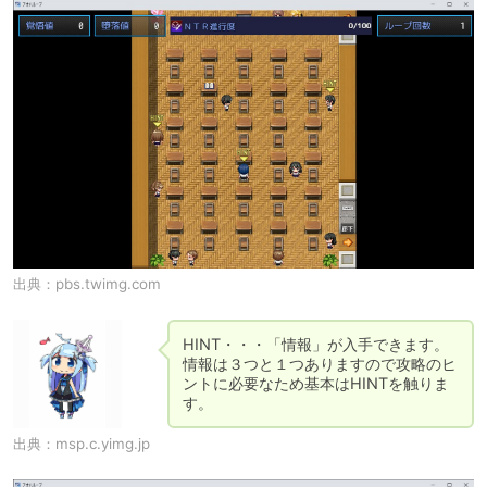
出典：
pbs.twimg.com
HINT・・・「情報」が入手できます。
情報は３つと１つありますので攻略のヒ
ントに必要なため基本はHINTを触りま
す。
出典：
msp.c.yimg.jp