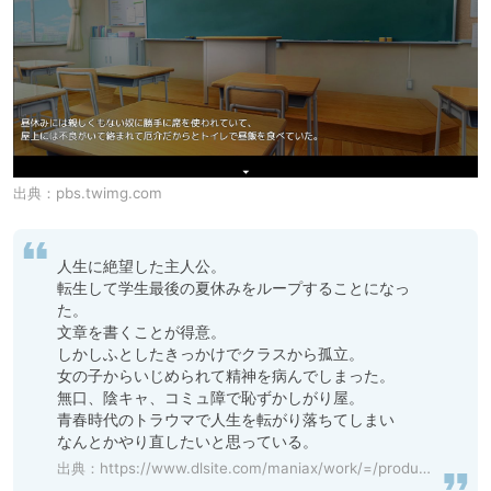
出典：
pbs.twimg.com
人生に絶望した主人公。

転生して学生最後の夏休みをループすることになっ
た。

文章を書くことが得意。

しかしふとしたきっかけでクラスから孤立。

女の子からいじめられて精神を病んでしまった。

無口、陰キャ、コミュ障で恥ずかしがり屋。

青春時代のトラウマで人生を転がり落ちてしまい

なんとかやり直したいと思っている。
出典：
https://www.dlsite.com/maniax/work/=/product_id/RJ01178632.html