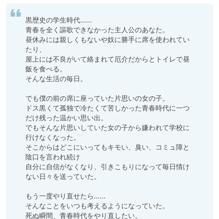
黒歴史の学生時代……

青春を全く謳歌できなかった主人公のあなた。

昼休みには親しくもないや奴に勝手に席を使われてい
たり、

屋上には不良がいて絡まれて厄介だからとトイレで昼
飯を食べる。

そんな生活の毎日。

でも僕の前の席に座っていた片思いの女の子。

ドス黒くて孤独で冷たくて苦しかった青春時代に一つ
だけ残った温かい思い出。

でもそんな片思いしていた女の子から嫌われて学校に
行けなくなった。

そこからはどこにいってもキモい、臭い、コミュ障と
陰口を言われ続け

自分に自信がなくなり、引きこもりになって毎日情け
ない日々を送っていた。

もう一度やり直せたら……

そんなことをいつも考えるようになっていた。

死ぬ瞬間、青春時代をやり直したい。
