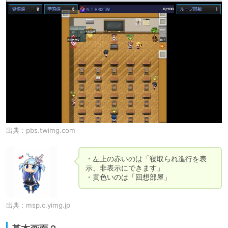
出典：
pbs.twimg.com
・左上の赤いのは「寝取られ進行を表
示、非表示にできます」

出典：
msp.c.yimg.jp