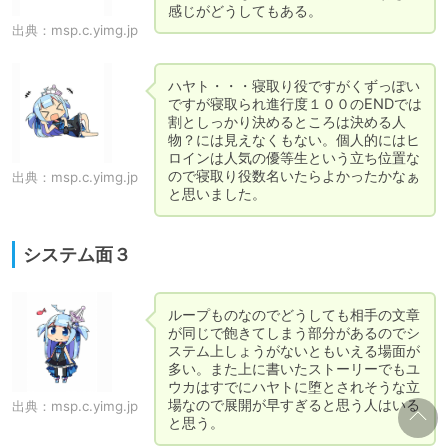
感じがどうしてもある。
出典：
msp.c.yimg.jp
ハヤト・・・寝取り役ですがくずっぽい
ですが寝取られ進行度１００のENDでは
割としっかり決めるところは決める人
物？には見えなくもない。個人的にはヒ
ロインは人気の優等生という立ち位置な
ので寝取り役数名いたらよかったかなぁ
出典：
msp.c.yimg.jp
と思いました。
システム面３
ループものなのでどうしても相手の文章
が同じで飽きてしまう部分があるのでシ
ステム上しょうがないともいえる場面が
多い。また上に書いたストーリーでもユ
ウカはすでにハヤトに堕とされそうな立
場なので展開が早すぎると思う人はいる
出典：
msp.c.yimg.jp
と思う。