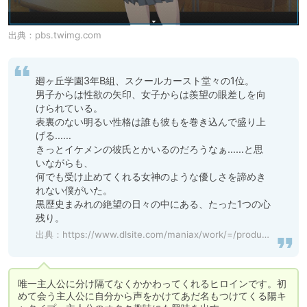
出典：
pbs.twimg.com
廻ヶ丘学園3年B組、スクールカースト堂々の1位。

男子からは性欲の矢印、女子からは羨望の眼差しを向
けられている。

表裏のない明るい性格は誰も彼もを巻き込んで盛り上
げる……

きっとイケメンの彼氏とかいるのだろうなぁ……と思
いながらも、

何でも受け止めてくれる女神のような優しさを諦めき
れない僕がいた。

黒歴史まみれの絶望の日々の中にある、たった1つの心
残り。
出典：
https://www.dlsite.com/maniax/work/=/product_id/RJ01178632.html
唯一主人公に分け隔てなくかかわってくれるヒロインです。初
めて会う主人公に自分から声をかけてあだ名もつけてくる陽キ