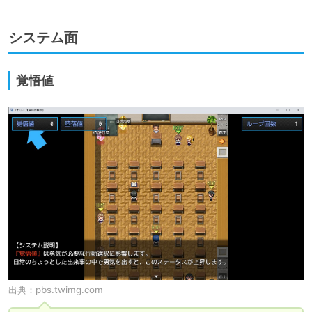
システム面
覚悟値
出典：
pbs.twimg.com