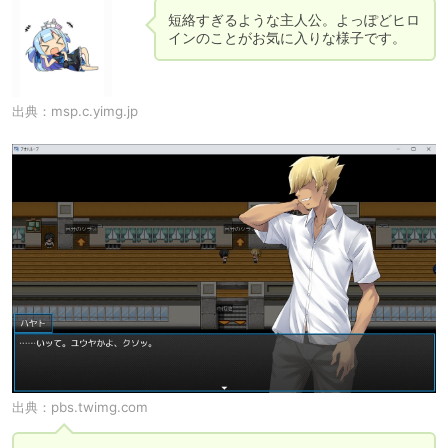
短絡すぎるような主人公。よっぽどヒロ
インのことがお気に入りな様子です。
出典：
msp.c.yimg.jp
出典：
pbs.twimg.com