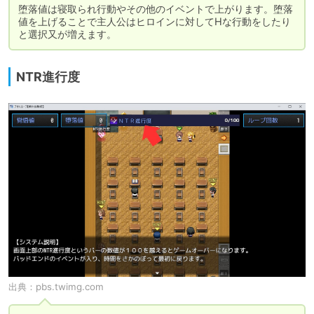
堕落値は寝取られ行動やその他のイベントで上がります。堕落
値を上げることで主人公はヒロインに対してHな行動をしたり
と選択又が増えます。
NTR進行度
出典：
pbs.twimg.com