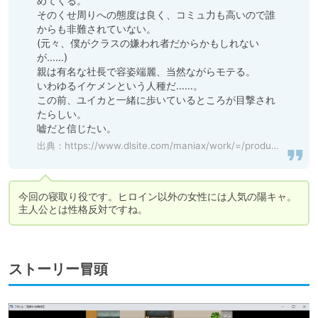
めてくる。

そのくせ周りへの態度は良く、コミュ力も高いので誰
からも非難されていない。

(元々、僕がクラスの嫌われ者だからかもしれない
が……)

親は有名な社長で容姿端麗、当然ながらモテる。

いわゆるイケメンという人種だ……。

この前、ユイカと一緒に歩いているところが目撃され
たらしい。

嘘だと信じたい。
出典：
https://www.dlsite.com/maniax/work/=/product_id/RJ01178632.html
今回の寝取り役です。ヒロイン以外の女性には人気の陽キャ。
主人公とは性格反対ですね。
ストーリー冒頭