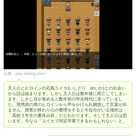
出典：
pbs.twimg.com
主人公とヒロインの石鳥ユイカ(いしどり　ゆいか)との出会い
から話は始まります。しかし主人公は数年後に死亡してしまい
ます。しかし目が覚めると数年前の学生時代に戻っていまし
た。突然前の席のヒロインから声をかけられ困惑して言葉が出
ません。授業が終わり心の整理をすると今自分がいる場所は
「高校３年生の夏休み前」だとわかります。そして主人公は思
います。今なら「ユイカで同定卒業できるかもしれない」と。