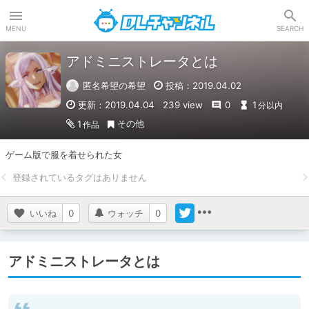
DLチャンネル
MENU
SEARCH
アドミニストレータとは
匿名希望の希望
投稿：2019.04.02
更新：2019.04.04
239 view
0
1
分以内
その他
1
作品
ゲーム版で服を着せられた女
いいね
0
ウォッチ
0
アドミニストレータとは