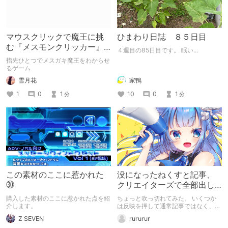
マウスクリックで魔王に挑
ひまわり日誌 ８５日目
む『メスモンクリッカー』
４週目の85日目です。 眠い...
体験版プレイしてみた
指先ひとつでメスガキ魔王をわからせ
るゲーム
雪月花
家鴨
1
0
1
10
0
1
分
分
この素材のここに惹かれた
没になったねくすと記事、
㉚
クリエイターズで全部出し
てみます。
購入した素材のここに惹かれた点を紹
ちょっと吹っ切れてみた。 いくつか
介します。
は反映を押して通常記事ではなく、ク
リエイター記事として出してみようか
Z SEVEN
rururur
なと。