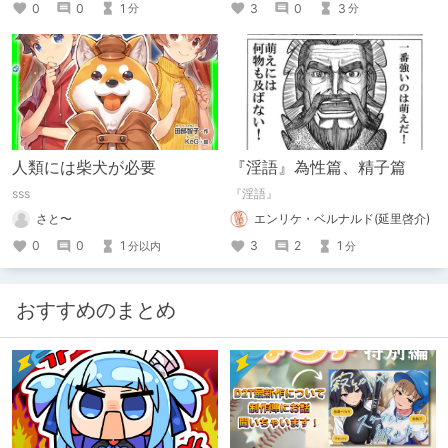
0
0
1
3
0
3
分
分
人類には柴犬が必要
『淫語』為性篇、精子篇
sss
『淫語』
さと〜
エンリケ・ベルナルド(延里啓介)
0
0
1
3
2
1
分以内
分
おすすめのまとめ