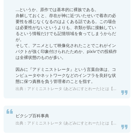
…というか、原作では基本的に裸族である。 

弁解しておくと、存在が神に近づいたせいで着衣の必
要性を感じなくなるのはよくある話である。この場合
は必要性がないというよりも、衣類が肌に接触してい
るという情報だけでも記憶領域を食ってしまうからだ
が。 

そして、アニメとして映像化されたことでこれがイン
パクトが強く印象付けられたためか、pixivでの投稿作
は全裸状態のものが多い。 

因みに『アドミニストレータ』という言葉自体は、コ
ンピュータやネットワークなどのインフラを良好な状
態に保つ責務を負う管理者のことを指す。 
出典：
アドミニストレータ (あどみにすとれーた)とは【ピクシブ百科事典】
ピクシブ百科事典
出典：
アドミニストレータ (あどみにすとれーた)とは【ピクシブ百科事典】