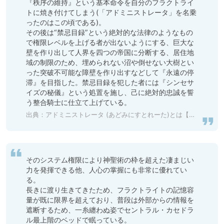
『秩序の維持』という基本命令を自分のフラクトライ
トに焼き付けてしまう(「アドミニストレータ」を名乗
ったのはこの頃である)。 

その後は“禁忌目録”という絶対的な法律のようなもの
で権限レベルを上げる者が出ないようにする、巨大な
壁を作り出して人界を四つの帝国に分断する、居住地
域の制限のため、埋められない沼や倒せない大樹とい
った突破不可能な障壁を作り出すなどして『永遠の停
滞』を目指した。禁忌目録を犯した者には『シンセサ
イズの秘儀』という処置を施し、己に絶対的忠誠を誓
う整合騎士に仕立て上げている。 
出典：
アドミニストレータ (あどみにすとれーた)とは【ピクシブ百科事典】
そのシステム権限により神聖術の枠を超えた凄まじい
力を発揮できる他、人心の掌握にも非常に優れてい
る。 

長きに渡り生きてきたため、フラクトライトの記憶容
量が既に限界を超えており、普段は外部からの情報を
遮断するため、一糸纏わぬ姿でセントラル・カセドラ
ル最上階のベッドで眠っている。 
