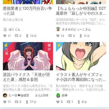
悪徳業者と120万円分言い争
【ちょもらっか特別編】D2T
った話
最新作『寂しがりやのスタ
ーダストと触れあって』制
親の金は僕の金
2026/08/08にサークル『D2T』から
作陣にインタビュー！🎤
発売予定の男性向け音声作品について
逆神ラニさんと不束こけしさんにお話
ぼくくん
タヌキのとぅーこさん
聞いちゃいました！夏コミに関する告
知もあります！
11
0
13
13
0
11
分
分
逆説パラドクス「天使が消
イラスト素人がサイズフェ
えた夏」感想＆妄想
チ小説の専属絵師になった
お話
逆説パラドクス様から発売された「天
私が絵師となり、挫折するまでの物
使が消えた夏～DLsiteのある音声作品
語。 興味を持ったら、小説の方も読
について～」の感想です。 妄想も多
んで欲しいなって感じ 私の絵を使っ
たー坊🐦@成宮 さんLOVE
鉄棒
いです。
てくれてる小説書きさんのページＵＲ
Ｌ
11
5
17
9
1
9
分
分
https://www.pixiv.net/users/341489
73/novels?p=1