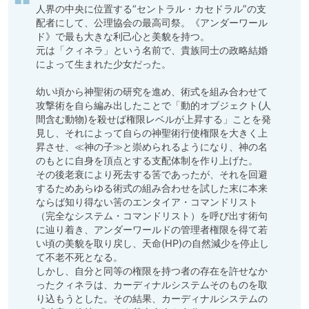
人界の中央に位置する“セントラル・カセドラル”の支
配者にして、公理協会の最高司祭。《アンダーワール
ド》で最も大きな利己心と美貌を持つ。 

元は「クィネラ」という名前で、貴族同士の政略結婚
によって生まれた少女だった。 

幼い頃から神聖術の研究を進め、術式を組み合わせて
攻撃術を自ら編み出したことで「動的オブジェクト(人
間含む動物)を殺せば権限レベルが上昇する」ことを発
見し、それによって自らの神聖術行使権限を大きく上
昇させ、≪神の子≫と崇められるようになり、神の名
のもとに自身を頂点とする支配体制を作り上げた。 

その後老衰により死去する筈であったが、それを回避
するためあらゆる術式の組み合わせを試した末に本来
ならば知り得ない筈のエンタイア・コマンドリスト
（完全なシステム・コマンドリスト）を呼び出す術句
に辿り着き、アンダーワールドの管理者権限を得て若
い頃の美貌を取り戻し、天命(HP)の自然減少を停止し
て不老不死となる。 

しかし、自分と同等の権限を持つ者の存在を許せなか
ったクィネラは、カーディナルシステムそのものを取
り込もうとした。その結果、カーディナルシステムの