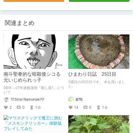
関連まとめ
南斗聖拳的な暗殺後シコる
ひまわり日誌 25日目
元いじめられっ子
5週目の25日目です。 本を買いまし
た。
98年～01年連載漫画「殺し屋1」につ
いて
家鴨
♡Sinsi Namonaki♡
14
0
1
2
0
1
分
分