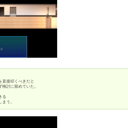
直接叩くべきだと

検討に留めていた。

る

しまう。