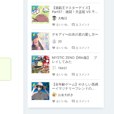
【遊戯王マスターデイズ】
Part57：激闘！天盃龍 VS 千年
D【架空デュエル】
大晦日
0
0
いいね
コメント
デキアイ〜白衣の君の愛し方〜
20
0
0
いいね
コメント
MYSTIC ZENO【Win版】 プ
レイしてみた
76421
0
0
いいね
コメント
【全年齢ゲーム】やさしい黒縄
ーイマジナリーフレンドの
「彼」と過ごすおぼんやすみー
お金大好き
0
0
いいね
コメント