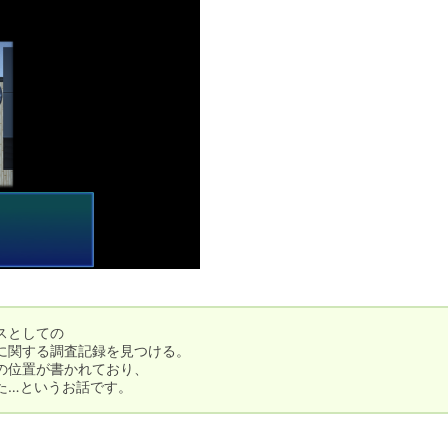
としての

関する調査記録を見つける。

位置が書かれており、

た…というお話です。