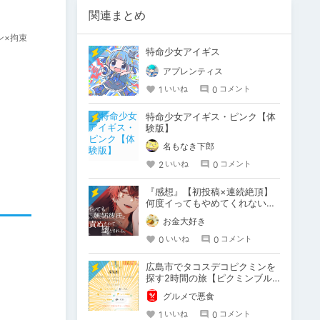
関連まとめ
ン×拘束
特命少女アイギス
アプレンティス
1
0
いいね
コメント
特命少女アイギス・ピンク【体
験版】
名もなき下郎
2
0
いいね
コメント
『感想』【初投稿×連続絶頂】
何度イってもやめてくれない嫉
妬彼氏に激責めされて堕とされ
お金大好き
る。
0
0
いいね
コメント
広島市でタコスデコピクミンを
探す2時間の旅【ピクミンブル
ーム / Pikmin Bloom】
グルメで悪食
1
0
いいね
コメント