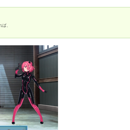


ば、
