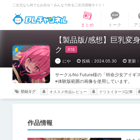
二次元なら何でもお任せ！みんなで作る二次元情報サイト！
DLチャンネル
まとめ
トーク
ア
【製品版/感想】巨乳変
ク
にや
投稿：2024.05.30
更新：2
サークルNo Future様の「特命少女アイ
※体験版範囲の画像を使用しています。
登録タグ
オススメ作品レビュー
クリエイターズ記事
作品情報