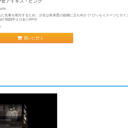
少女アイギス・ピンク
ure
れた先輩を救出するため、少女は単身悪の組織に立ち向かう! ぴっちりスーツヒロイ
め! 戦闘中エロありRPG!
ム
買いに行く