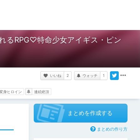
れるRPG♡特命少女アイギス・ピン
いいね
2
ウォッチ
1
変身ヒロイン
連続絶頂
まとめを作成する
まとめの作り方