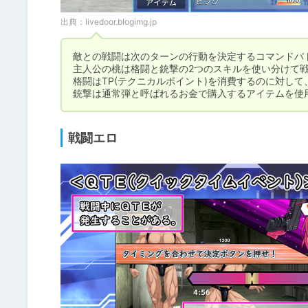
出典：
livedoor.blogimg.jp
敵との戦闘は次のターンの行動を決定するコマンドバト
主人公の桃は格闘と銃撃の2つのスキルを使い分けて戦
格闘はTP(テクニカルポイント)を消費するのに対して、
銃撃は通常弾と呼ばれるお金で購入するアイテムを使
戦闘エロ