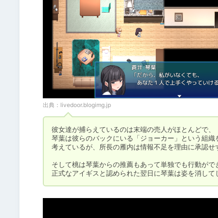
出典：
livedoor.blogimg.jp
彼女達が捕らえているのは末端の売人がほとんどで、

琴葉は彼らのバックにいる「ジョーカー」という組織を
考えているが、所長の雁内は情報不足を理由に承認せず
そして桃は琴葉からの推薦もあって単独でも行動ができ
正式なアイギスと認められた翌日に琴葉は姿を消して