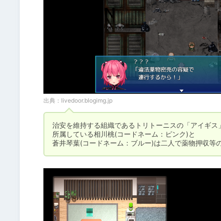
出典：
livedoor.blogimg.jp
治安を維持する組織であるトリトーニスの「アイギス」
所属している相川桃(コードネーム：ピンク)と

蒼井琴葉(コードネーム：ブルー)は二人で薬物押収等