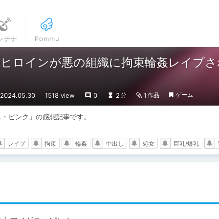
ンテナ
Pommu
身ヒロインが悪の組織に拘束輪姦レイプさ
ゲーム
024.05.30
1518 view
0
2
1
分
作品
ギス・ピンク」の感想記事です。

レイプ
拘束
輪姦
中出し
処女
巨乳/爆乳