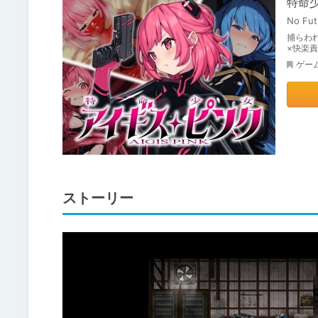
特命
No Fut
捕らわ
×快楽責
ゲー
ストーリー