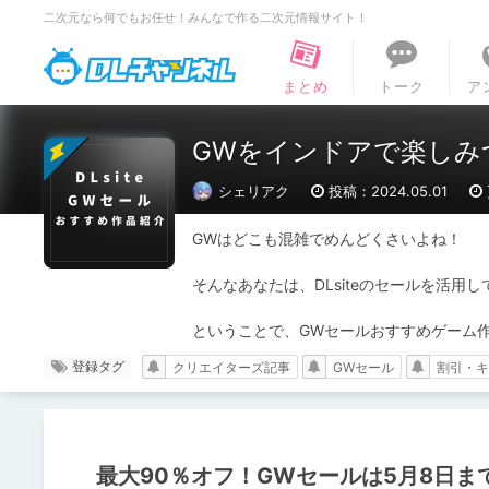
二次元なら何でもお任せ！みんなで作る二次元情報サイト！
DLチャンネル
まとめ
トーク
ア
GWをインドアで楽しみ
シェリアク
投稿：2024.05.01
GWはどこも混雑でめんどくさいよね！

そんなあなたは、DLsiteのセールを活用
ということで、GWセールおすすめゲーム
登録タグ
クリエイターズ記事
GWセール
割引・キ
最大90％オフ！GWセールは5月8日ま