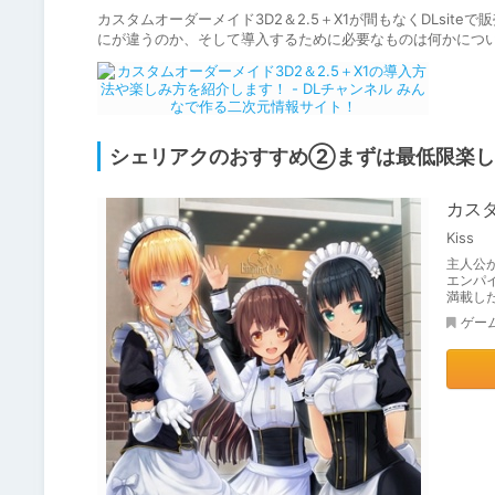
カスタムオーダーメイド3D2＆2.5＋X1が間もなくDLsite
にが違うのか、そして導入するために必要なものは何かにつ
シェリアクのおすすめ②まずは最低限楽し
カスタ
Kiss
主人公
エンパ
満載した
ゲー