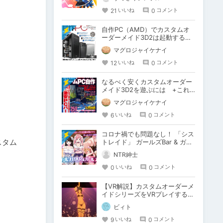
21
0
いいね
コメント
自作PC（AMD）でカスタムオ
ーダーメイド3D2は起動するの
か！？
マグロジャイケナイ
12
0
いいね
コメント
なるべく安くカスタムオーダー
メイド3D2を遊ぶには +これ
からの３Dエロゲ界隈に望むこ
マグロジャイケナイ
と
6
0
いいね
コメント
コロナ禍でも問題なし！ 「シス
スタム
トレイド」 ガールズBar & ガー
ルズ!
NTR紳士
0
0
いいね
コメント
【VR解説】カスタムオーダーメ
イドシリーズをVRプレイする為
の準備と操作方法
ビィト
9
0
いいね
コメント