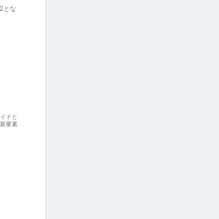
D2とな
イドと
新要素