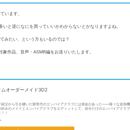
ています。

まで多いと逆になにを買っていいかわからないとかなりますよね。

てみたい、という方もいるのでは？

対象作品、音声・ASMR編をお送りいたします。
タムオーダーメイド3D2
が叔父から引き継いだ新世代のエンパイアクラブには借金があった――様々な追加機
分好みのメイドとエンパイアクラブをエディットして、自分だけのエンパイアクラブ
う！！
ム