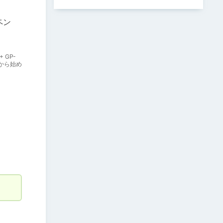
ペン
 GP-
れから始め