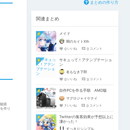
まとめの作り方
関連まとめ
メイド
闇のカイトXth
0
0
いいね
コメント
サキュって！アテンプテーショ
ン
名もなき下郎
0
0
いいね
コメント
自作PCを作る手順 AMD版
マグロジャイケナイ
能搭
7
0
いいね
コメント
を作り
Twitterの集客効果が予想以上に
凄かった！
すっきりシンプル