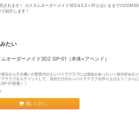
で販売されます！ カスタムオーダーメイド3D2＆2.5＋X1とはいままでのCOM3
いて紹介します！
みたい
ムオーダーメイド3D2 GP-01（本体+アペンド）
が叔父から引き継いだ新世代のエンパイアクラブには借金があった――自分好みのメ
イアクラブをエディットして、自分だけのエンパイアクラブを作り上げよう！さらに
GP-01登場！！
ム
買いに行く