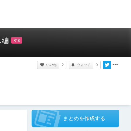
ム編
いいね
2
ウォッチ
0
まとめを作成する