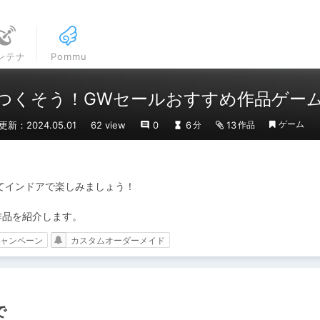
ンテナ
Pommu
つくそう！GWセールおすすめ作品ゲー
ゲーム
更新：2024.05.01
62 view
0
6
13
分
作品
してインドアで楽しみましょう！

作品を紹介します。
ャンペーン
カスタムオーダーメイド
で