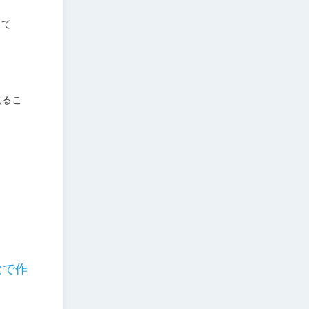
くて
見るこ
なで作