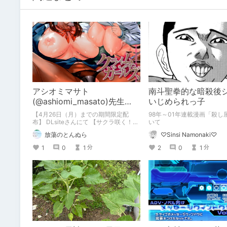
アシオミマサト
南斗聖拳的な暗殺後
(@ashiomi_masato)先生
いじめられっ子
『クライムガールズ』クーポ
【4月26日（月）までの期間限定配
98年～01年連載漫画「殺し
ン使用で50％OFF
布】 DLsiteさんにて 【サクラ咲く！春
いて
のスタートダッシュ応援クーポン！】
放蕩のとんぬら
♡Sinsi Namonaki♡
大好評配布中!!! アシオミマサト 先生の
単行本 『クライムガールズ』も 販売価
1
0
1
2
0
1
分
分
格 1,100円 → クーポンご使用で
50％OFFと 大変お求めやすくなってお
ります! ぜひこの機会にお値打ちにお買
い求めください!!