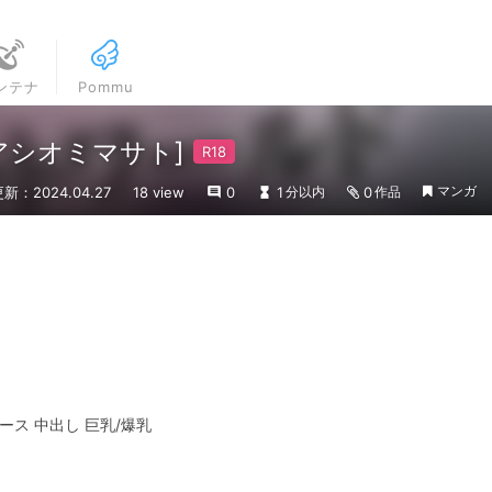
ンテナ
Pommu
[アシオミマサト]
マンガ
新：2024.04.27
18 view
0
1
0
分以内
作品