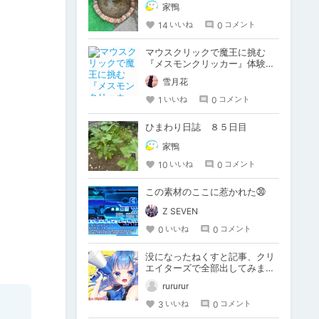
家鴨
14
0
いいね
コメント
マウスクリックで魔王に挑む
『メスモンクリッカー』体験版
プレイしてみた
雪月花
1
0
いいね
コメント
ひまわり日誌 ８５日目
家鴨
10
0
いいね
コメント
この素材のここに惹かれた㉚
Z SEVEN
0
0
いいね
コメント
没になったねくすと記事、クリ
エイターズで全部出してみま
す。
rururur
3
0
いいね
コメント