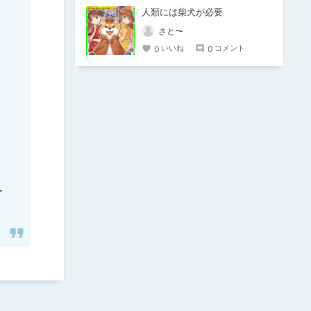
人類には柴犬が必要
さと〜
0
0
いいね
コメント
ー