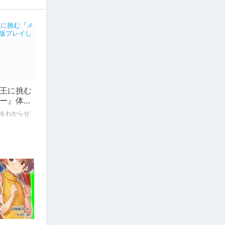
王に挑む
ー』体験
をわからせ