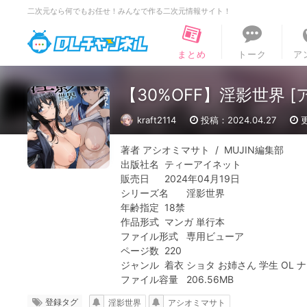
二次元なら何でもお任せ！みんなで作る二次元情報サイト！
DLチャンネル
まとめ
トーク
ア
【30%OFF】淫影世界 
kraft2114
投稿：2024.04.27
更
著者	アシオミマサト  /  MUJIN編集部

出版社名 	ティーアイネット 

販売日	2024年04月19日

シリーズ名	淫影世界

年齢指定	18禁

作品形式	マンガ 単行本

ファイル形式	専用ビューア

ページ数	220

ジャンル	着衣 ショタ お姉さん 学生 OL ナース 中出し 巨乳/爆乳

ファイル容量	206.56MB
登録タグ
淫影世界
アシオミマサト