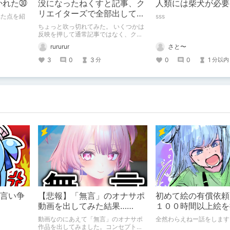
かれた㉚
没になったねくすと記事、ク
人類には柴犬が必要
リエイターズで全部出してみ
れた点を紹
sss
ます。
ちょっと吹っ切れてみた。 いくつかは
反映を押して通常記事ではなく、クリ
エイター記事として出してみようかな
さと〜
rururur
と。
0
0
1
3
0
3
分以内
分
分言い争
【悲報】「無言」のオナサポ
初めて絵の有償依頼
動画を出してみた結果……
１００時間以上絵を
動画なのにあえて「無言」のオナサポ
全然わらえねー話をします
作品を出してみました。コンセプト通