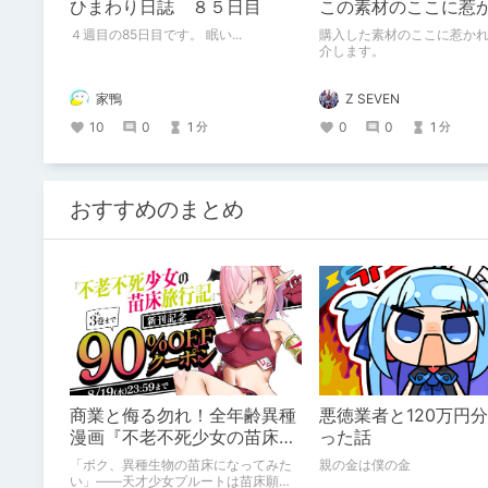
ひまわり日誌 ８５日目
この素材のここに惹
４週目の85日目です。 眠い...
購入した素材のここに惹か
介します。
家鴨
Z SEVEN
10
0
1
0
0
1
分
分
おすすめのまとめ
商業と侮る勿れ！全年齢異種
悪徳業者と120万円
漫画『不老不死少女の苗床旅
った話
行記』新刊記念1～3巻90%オ
「ボク、異種生物の苗床になってみた
親の金は僕の金
フクーポン配布中✨
い」――天才少女プルートは苗床願望