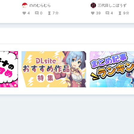
りのものは作れたのですが、肝心の売
ののむらむら
三代目しこぼうず
上がね……
4
0
7
39
4
9
分
分