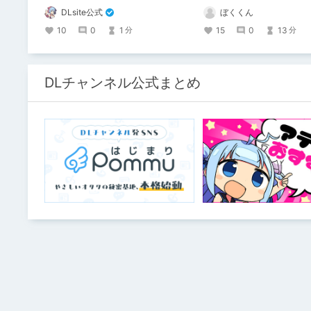
を叶えるため、不老不死の体を手に入
DLsite公式
ぼくくん
れた！ 話題沸騰の全年齢苗床コミック
スの新刊が発売開始！ それを記念して1
10
0
1
15
0
13
分
分
～3巻まで90%OFFクーポン配布いたし
ます！ まだ本作品未体験の皆さん、多
分お好きです。ぜひお試しください。
DLチャンネル公式まとめ