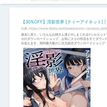
【30%OFF】淫影世界 [ティーアイネット] | DL
出典: https://www.dlsite.com/books/work/=/product_id/
過去に戻り、いろんなお姉さん達とHしまくれる!!シルエットワー
ガのダウンロードショップ。お気に入りの作品をすぐダウン
出会えます。国内最大級の二次元総合ダウンロードショップ「DL