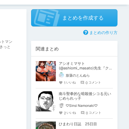
まとめを作成する
まとめの作り方
ルトマン
きっと
関連まとめ
アシオミマサト
(@ashiomi_masato)先生『クラ
イムガールズ』クーポン使用で
放蕩のとんぬら
50％OFF
1
0
いいね
コメント
南斗聖拳的な暗殺後シコる元い
じめられっ子
♡Sinsi Namonaki♡
2
0
いいね
コメント
ひまわり日誌 25日目