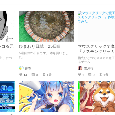
シコる元
ひまわり日誌 25日目
マウスクリックで魔
『メスモンクリッカ
5週目の25日目です。 本を買いまし
版プレイしてみた
た。
屋1」につ
指先ひとつでメスガキ魔王
るゲーム
家鴨
雪月花
14
0
1
1
0
1
分
分