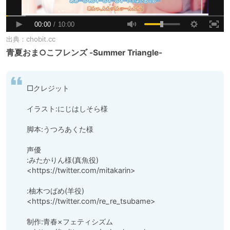
出典：
chobit.cc
青夏おま○こフレンズ -Summer Triangle-
□クレジット

イラスト:にじはしそら様

脚本:うつろあくた様

声優

:みたかりん様(真魚役)

<https://twitter.com/mitakarin>

:柚木つばめ(羊役)

<https://twitter.com/re_re_tsubame>

制作:青春×フェティシズム
