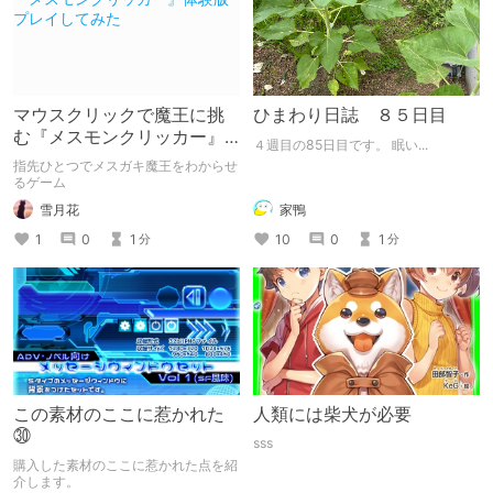
マウスクリックで魔王に挑
ひまわり日誌 ８５日目
む『メスモンクリッカー』
４週目の85日目です。 眠い...
体験版プレイしてみた
指先ひとつでメスガキ魔王をわからせ
るゲーム
雪月花
家鴨
1
0
1
10
0
1
分
分
この素材のここに惹かれた
人類には柴犬が必要
㉚
sss
購入した素材のここに惹かれた点を紹
介します。