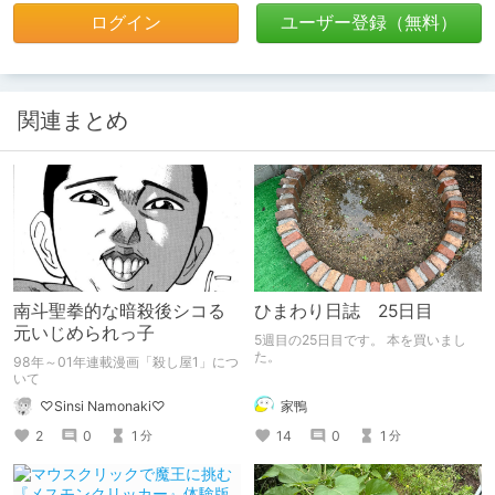
ログイン
ユーザー登録（無料）
関連まとめ
南斗聖拳的な暗殺後シコる
ひまわり日誌 25日目
元いじめられっ子
5週目の25日目です。 本を買いまし
た。
98年～01年連載漫画「殺し屋1」につ
いて
家鴨
♡Sinsi Namonaki♡
14
0
1
2
0
1
分
分