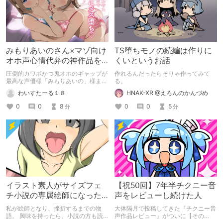
みもりあいのさん×マゾ向け
TS堕ちモノの続編は作りに
オホ声心情代弁の神作品を
くいというお話
紹介したい
圧倒的カワボかつ鬼オホのギャップが
作れるんだったらそりゃ作ってみて
最高な声優様「みもりあいの」様まと
る。
めですm(__)m 【マゾ向け×オホ声×心
わいすたーる１８
HNAK-XR @えろんのかんづめ
情代弁】を軸に紹介しておりますので
少し偏った紹介となりますm(__)m
0
0
8
0
0
5
分
分
イラスト素人がサイズフェ
【祝50回】7年半チクニー音
チ小説の専属絵師になった
声をレビューし続けた人
お話
私が絵師となり、挫折するまでの物
大体隔月で投稿してきた『チクニー音
語。 興味を持ったら、小説の方も読
声作品レビュー』がついに【その