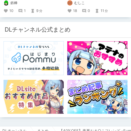
んで欲しいなって感じ 私の絵を使っ
50】を迎えました！ 約7年半チクニー
鉄棒
むしこ
てくれてる小説書きさんのページＵＲ
し続け、おシコり報告をしてきただけ
Ｌ
ですけど記念は記念。 皆様への感謝
10
1
9
18
0
11
分
分
https://www.pixiv.net/users/341489
を伝えたり、これまでの投稿を振り返
73/novels?p=1
ります。
DLチャンネル公式まとめ
DLチャンネル
まとめ
【40%OFF】青夏おま○こフレンズ -Summe