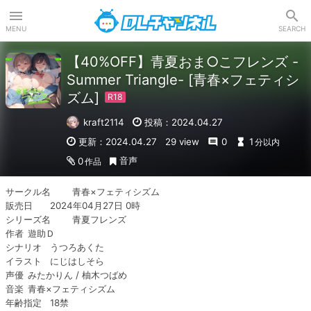
DLチャンネル
MENU
SEARCH
【40%OFF】青夏おま○こフレンズ -
Summer Triangle- [青春×フェティシ
ズム]
kraft2114
投稿：2024.04.27
更新：2024.04.27
29 view
0
1
分以内
音声
0
作品
サークル名	青春×フェティシズム 

販売日	2024年04月27日 0時

シリーズ名	青夏フレンズ

作者	遊助Ｄ

シナリオ	うつろあくた

イラスト	にじはしそら

声優	みたかりん / 柚木つばめ

音楽	青春×フェティシズム

年齢指定	18禁
