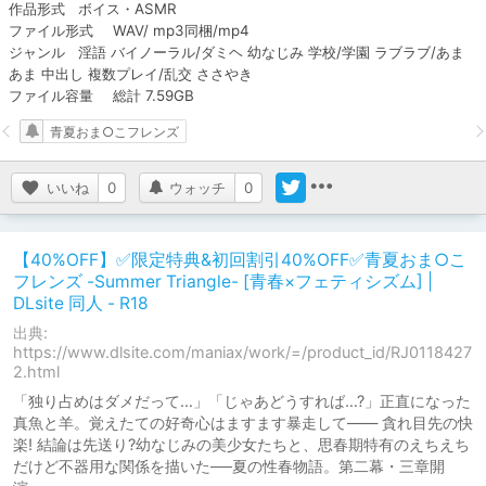
作品形式	ボイス・ASMR

ファイル形式	WAV/ mp3同梱/mp4

ジャンル	淫語 バイノーラル/ダミヘ 幼なじみ 学校/学園 ラブラブ/あま
あま 中出し 複数プレイ/乱交 ささやき

ファイル容量	総計 7.59GB
青夏おま○こフレンズ
いいね
0
ウォッチ
0
【40%OFF】✅限定特典&初回割引40%OFF✅青夏おま○こ
フレンズ -Summer Triangle- [青春×フェティシズム] |
DLsite 同人 - R18
出典:
https://www.dlsite.com/maniax/work/=/product_id/RJ0118427
2.html
「独り占めはダメだって…」「じゃあどうすれば…?」正直になった
真魚と羊。覚えたての好奇心はますます暴走して―― 貪れ目先の快
楽! 結論は先送り?幼なじみの美少女たちと、思春期特有のえちえち
だけど不器用な関係を描いた──夏の性春物語。第二幕・三章開