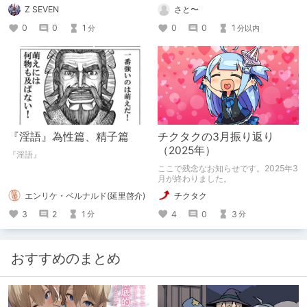
Z SEVEN
さと〜
0
0
1
0
0
1
分
分以内
『淫語』為性篇、精子篇
チクタクの3月振り返り
（2025年）
『淫語』
ここで残念なお知らせです。2025年3
月が終わりました。
エンリケ・ベルナルド(延里啓介)
チクタク
3
2
1
4
0
3
分
分
おすすめのまとめ