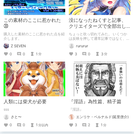
この素材のここに惹かれた
没になったねくすと記事、
㉚
クリエイターズで全部出し
てみます。
購入した素材のここに惹かれた点を紹
ちょっと吹っ切れてみた。 いくつか
介します。
は反映を押して通常記事ではなく、ク
リエイター記事として出してみようか
Z SEVEN
rururur
なと。
0
0
1
3
0
3
分
分
人類には柴犬が必要
『淫語』為性篇、精子篇
sss
『淫語』
さと〜
エンリケ・ベルナルド(延里啓介)
0
0
1
3
2
1
分以内
分