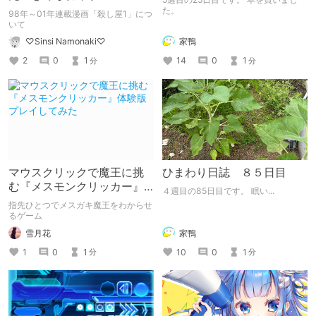
た。
98年～01年連載漫画「殺し屋1」につ
いて
家鴨
♡Sinsi Namonaki♡
14
0
1
2
0
1
分
分
マウスクリックで魔王に挑
ひまわり日誌 ８５日目
む『メスモンクリッカー』
４週目の85日目です。 眠い...
体験版プレイしてみた
指先ひとつでメスガキ魔王をわからせ
るゲーム
雪月花
家鴨
1
0
1
10
0
1
分
分