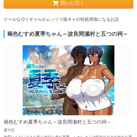
買いに行く
クールな○リギャルがムッツリ陰キャの性処理係になるお話
褐色むすめ夏季ちゃん～波良間瀬村と五つの祠～
褐色むすめ夏季ちゃん～波良間瀬村と五つの祠～
夏中症
地図にもない小さな島に旅行に来た夏季。しかしそこは性欲のタガが外れた男