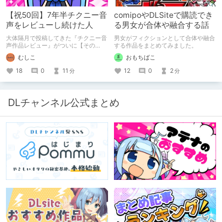
【祝50回】7年半チクニー音
comipoやDLSiteで購読でき
声をレビューし続けた人
る男女が合体や融合する話
大体隔月で投稿してきた『チクニー音
男女がフィクションとして合体や融合
声作品レビュー』がついに【その
する作品をまとめてみました。
50】を迎えました！ 約7年半チクニー
むしこ
おもちばこ
し続け、おシコり報告をしてきただけ
ですけど記念は記念。 皆様への感謝
18
0
11
12
0
2
分
分
を伝えたり、これまでの投稿を振り返
ります。
DLチャンネル公式まとめ