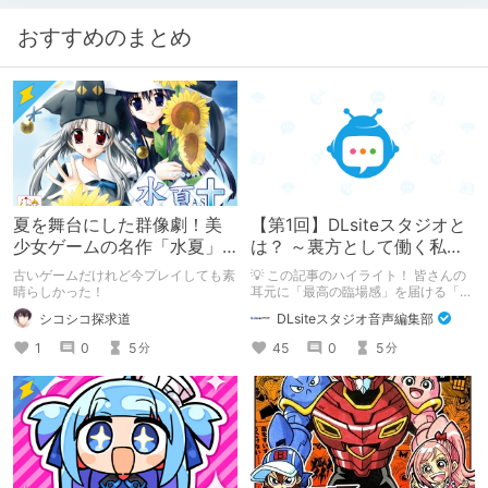
おすすめのまとめ
夏を舞台にした群像劇！美
【第1回】DLsiteスタジオと
少女ゲームの名作「水夏」
は？ ～裏方として働く私た
を今こそ！
ちの紹介
古いゲームだけれど今プレイしても素
💡 この記事のハイライト！ 皆さんの
晴らしかった！
耳元に「最高の臨場感」を届ける「サ
ウンドエンジニアの仕事」のリアルな
シコシコ探求道
DLsiteスタジオ音声編集部
舞台裏を大公開！ スマートな専門
職……と思いきや、実態は「音の変態
1
0
5
45
0
5
分
分
（褒め言葉）」が集まるチーム！？
成人男性スタッフがダミヘに抱きつ
き、スタジオにアダルトグッズが転が
る超大真面目な理由とは？ クオリテ
ィ向上のための、ちょっとシュールな
（？）試行錯誤をたっぷりご紹介しま
す！