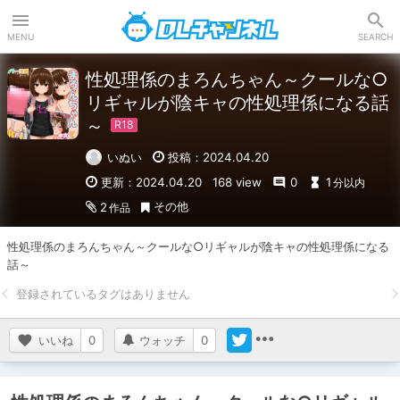
DLチャンネル
MENU
SEARCH
性処理係のまろんちゃん～クールな○
リギャルが陰キャの性処理係になる話
～
いぬい
投稿：2024.04.20
更新：2024.04.20
168 view
0
1
分以内
その他
2
作品
性処理係のまろんちゃん～クールな○リギャルが陰キャの性処理係になる
話～
いいね
0
ウォッチ
0