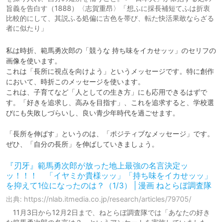
旨義を告白す（1888）〈志賀重昂〉「想ふに採長補短てふは折衷
比較的にして、其説ふる処偏に古色を帯び、転た快活果敢ならざる
者に似たり」
私は時折、範馬勇次郎の「競うな 持ち味をイカせッッ」のセリフの
画像を使います。

これは「長所に視点を向けよう」というメッセージです。特に創作
において、時折このメッセージを使います。

これは、子育てなど「人としての生き方」にも応用できるはずで
す。「好きを追求し、高みを目指す」、これを追求すると、学校選
びにも失敗しづらいし、良い青少年時代を過ごせます。

「長所を伸ばす」というのは、「ポジティブなメッセージ」です。

ぜひ、「自分の長所」を伸ばしていきましょう。
『刃牙』範馬勇次郎が放った地上最強の名言決定ッ
ッ！！！ 「イヤミか貴様ッッ」「持ち味をイカせッッ」
を抑えて1位になったのは？（1/3） | 漫画 ねとらぼ調査隊
出典: https://nlab.itmedia.co.jp/research/articles/79705/
11月3日から12月2日まで、ねとらぼ調査隊では「あなたの好き