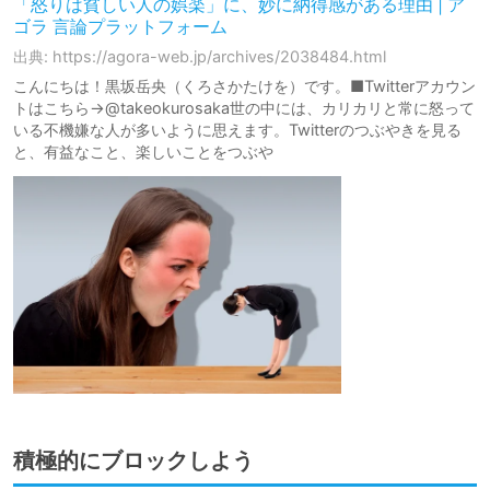
「怒りは貧しい人の娯楽」に、妙に納得感がある理由 | ア
ゴラ 言論プラットフォーム
出典: https://agora-web.jp/archives/2038484.html
こんにちは！黒坂岳央（くろさかたけを）です。■Twitterアカウン
トはこちら→@takeokurosaka世の中には、カリカリと常に怒って
いる不機嫌な人が多いように思えます。Twitterのつぶやきを見る
と、有益なこと、楽しいことをつぶや
積極的にブロックしよう