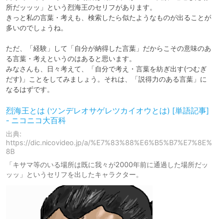
所だッッッ」という烈海王のセリフがあります。

きっと私の言葉・考えも、検索したら似たようなものが出ることが
多いのでしょうね。

ただ、「経験」して「自分が納得した言葉」だからこその意味のあ
る言葉・考えというのはあると思います。

みなさんも、日々考えて、「自分で考え・言葉を紡ぎ出す(つむぎ
だす)」ことをしてみましょう。それは、「説得力のある言葉」に
なるはずです。
烈海王とは (ツンデレオサゲレツカイオウとは) [単語記事]
- ニコニコ大百科
出典:
https://dic.nicovideo.jp/a/%E7%83%88%E6%B5%B7%E7%8E%
8B
「キサマ等のいる場所は既に我々が2000年前に通過した場所だッ
ッッ」というセリフを出したキャラクター。