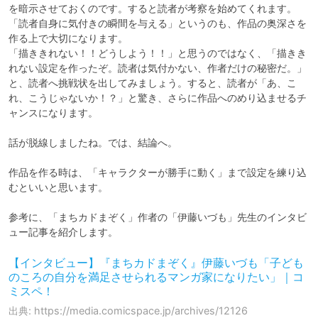
を暗示させておくのです。すると読者が考察を始めてくれます。
「読者自身に気付きの瞬間を与える」というのも、作品の奥深さを
作る上で大切になります。

「描ききれない！！どうしよう！！」と思うのではなく、「描きき
れない設定を作ったぞ。読者は気付かない、作者だけの秘密だ。」
と、読者へ挑戦状を出してみましょう。すると、読者が「あ、こ
れ、こうじゃないか！？」と驚き、さらに作品へのめり込ませるチ
ャンスになります。

話が脱線しましたね。では、結論へ。

作品を作る時は、「キャラクターが勝手に動く」まで設定を練り込
むといいと思います。

参考に、「まちカドまぞく」作者の「伊藤いづも」先生のインタビ
ュー記事を紹介します。
【インタビュー】『まちカドまぞく』伊藤いづも「子ども
のころの自分を満足させられるマンガ家になりたい」｜コ
ミスペ！
出典: https://media.comicspace.jp/archives/12126