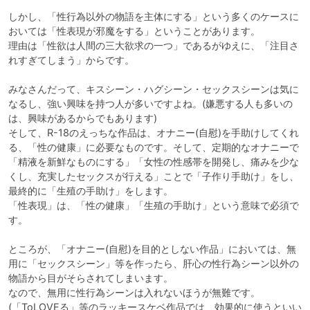
しかし、「性行為以外の物語を主体にする」という多くのケースに
おいては「性表現が邪魔をする」ということがあります。

理由は「性欲は人間の三大欲求の一つ」であるがゆえに、「注目さ
れすぎてしまう」からです。

みなさんだって、キスシーン・ハグシーン・セックスシーンは気に
なるし、強い興味を持つ人が多いですよね。(嫌悪する人も多いの
は、興味があるからでもあります)

そして、R-18のえっちな作品は、オナニー(自慰)を手助けしてくれ
る、「性の健康」に必要なものです。そして、定期的なオナニーで
「精液を新鮮なものにする」「女性の性感帯を開発し、痛みを少な
くし、充実したセックスが行える」ことで「子作り手助け」をし、
最終的に「生殖の手助け」をします。

「性表現」は、「性の健康」「生殖の手助け」という意味で必須で
す。

ところが、「オナニー(自慰)を目的としない作品」においては、無
用に「セックスシーン」等を作ったら、肝心の性行為シーン以外の
物語から目がそらされてしまいます。

なので、無用に性行為シーンは入れないほうが無難です。
(「ToLOVEる」等のラッキースケベ作品では、効果的に使うといい