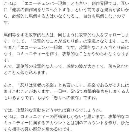
これは、「エコーチェンバー現象」とも言い、創作界隈では、互い
に「他者の創作物をリスペクトする」という前向きな発言が多いか
ら、必然的に罵倒する人はいなくなるし、自分も罵倒しないので
す。

罵倒等をする攻撃的な人は、同じように攻撃的な人をフォローしま
す。そして、「攻撃的なことが当たり前」の環境となります。これ
もまた「エコーチェンバー現象」です。攻撃的なことが当たり前に
なり、コミュニティーを作り、攻撃的なことがやめられなくなりま
す。

んで、罵倒等の攻撃的な人って、感情の波が大きくて、落ち込むと
とことん落ち込みます。

あと、「怒りは貧者の娯楽」とも言います。娯楽であるがゆえには
まりこむことがあります。一日中、SNSで攻撃的発言をしまくる人
もいるようです。もはや「怒りへの依存」ですね。

では、攻撃的な言動をどうやれば直せるでしょうか。

それは、コミュニティーの再構築しかないと思います。攻撃的なコ
ミュニティーに属するアカウントとは別のアカウントを作り、ひた
すら相手の良い部分を褒めるのです。
