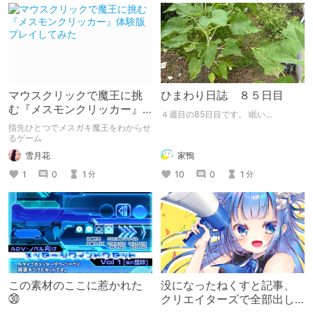
マウスクリックで魔王に挑
ひまわり日誌 ８５日目
む『メスモンクリッカー』
４週目の85日目です。 眠い...
体験版プレイしてみた
指先ひとつでメスガキ魔王をわからせ
るゲーム
雪月花
家鴨
1
0
1
10
0
1
分
分
この素材のここに惹かれた
没になったねくすと記事、
㉚
クリエイターズで全部出し