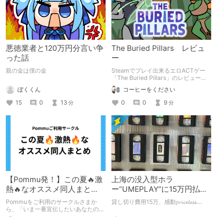
悪徳業者と120万円分言い争
The Buried Pillars レビュ
った話
ー
親の金は僕の金
Steamでプレイ出来るエロACTゲー
「The Buried Pillars」のレビューで
す。
ぼくくん
コーヒーをください
15
0
13
0
0
9
分
分
【Pommu発！】この夏🔥激
上海の没入型ホラ
熱🔥なオススメ同人まと
ー”UMEPLAY”に15万円払っ
め！ その1
たら、2作品とも号泣した※
Pommuをご利用のサークルさまか
貸し切り費用15万、感動𝓹𝓻𝓲𝓬𝓮𝓵𝓮𝓼𝓼....
ネタバレなし
ら、「いま一番宣伝したいあなたの
DLsite作品」を募りました！ この夏