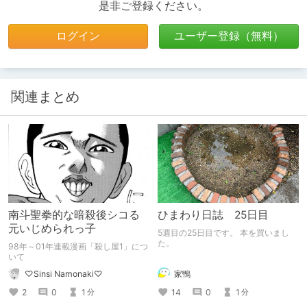
是非ご登録ください。
ログイン
ユーザー登録（無料）
関連まとめ
南斗聖拳的な暗殺後シコる
ひまわり日誌 25日目
元いじめられっ子
5週目の25日目です。 本を買いまし
た。
98年～01年連載漫画「殺し屋1」につ
いて
家鴨
♡Sinsi Namonaki♡
14
0
1
2
0
1
分
分