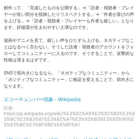
創作って、「完成したものを公開する」→「読者・視聴者・プレイ
ヤーが良い部分を指摘したりリスペクトする」→「作者が喜びの声
を上げる」→「読者・視聴者・プレイヤーも作者も嬉しい」となり
ます。好循環が生まれやすい土壌なのです。

漫画やアニメを見て、嬉しい声をひたすら上げる。ネガティブなこ
とはなるべく言わない。そうした読者・視聴者のアカウントをフォ
ローしてコミュニティーに入るのです。そうすることで、攻撃的な
性格は薄まるはずです。

SNSで前向きになるなら、「ネガティブなコミュニティー」から
「ポジティブなコミュニティー」に軸足を変えることで、前向きに
なります。
エコーチェンバー現象 - Wikipedia
出典:
https://ja.wikipedia.org/wiki/%E3%82%A8%E3%82%B3%E3%8
3%BC%E3%83%81%E3%82%A7%E3%83%B3%E3%83%90%E
3%83%BC%E7%8F%BE%E8%B1%A1