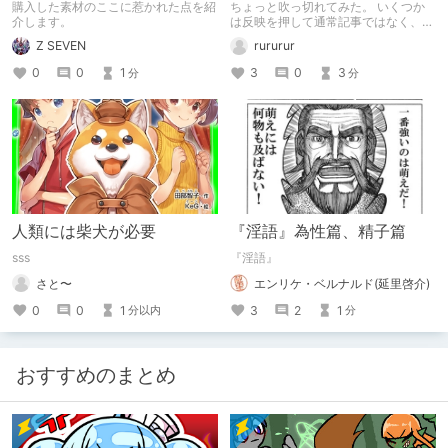
てみます。
購入した素材のここに惹かれた点を紹
ちょっと吹っ切れてみた。 いくつか
介します。
は反映を押して通常記事ではなく、ク
リエイター記事として出してみようか
Z SEVEN
rururur
なと。
0
0
1
3
0
3
分
分
人類には柴犬が必要
『淫語』為性篇、精子篇
sss
『淫語』
さと〜
エンリケ・ベルナルド(延里啓介)
0
0
1
3
2
1
分以内
分
おすすめのまとめ