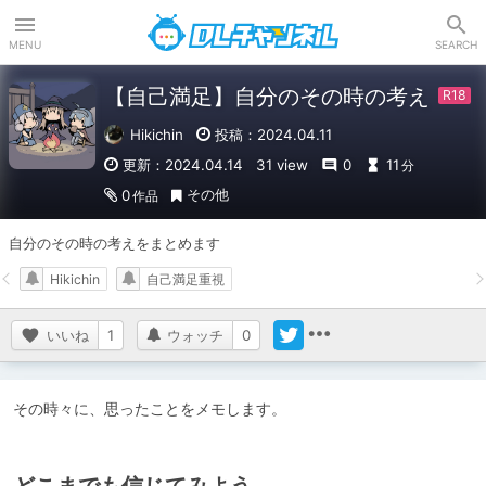
DLチャンネル
MENU
SEARCH
【自己満足】自分のその時の考え
Hikichin
投稿：2024.04.11
更新：2024.04.14
31 view
0
11
分
その他
0
作品
自分のその時の考えをまとめます
Hikichin
自己満足重視
いいね
1
ウォッチ
0
その時々に、思ったことをメモします。