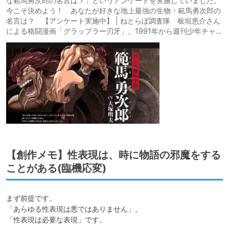
な範馬勇次郎の名言は？」というアンケートを実施していました。
今こそ決めよう！ あなたが好きな地上最強の生物・範馬勇次郎の
名言は？ 【アンケート実施中】 | ねとらぼ調査隊 板垣恵介さん
による格闘漫画「グラップラー刃牙」。1991年から週刊少年チャ…
【創作メモ】性表現は、時に物語の邪魔をする
ことがある(臨機応変)
まず前提です。

「あらゆる性表現は悪ではありません」。

「性表現は必要な表現」です。
