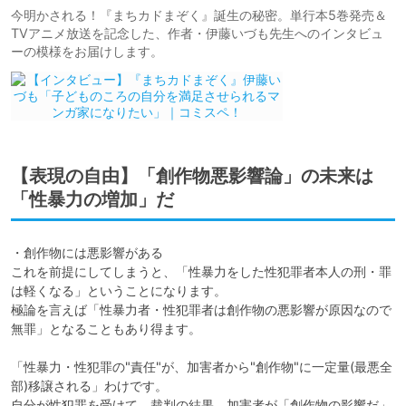
今明かされる！『まちカドまぞく』誕生の秘密。単行本5巻発売＆
TVアニメ放送を記念した、作者・伊藤いづも先生へのインタビュ
ーの模様をお届けします。
【表現の自由】「創作物悪影響論」の未来は
「性暴力の増加」だ
・創作物には悪影響がある

これを前提にしてしまうと、「性暴力をした性犯罪者本人の刑・罪
は軽くなる」ということになります。

極論を言えば「性暴力者・性犯罪者は創作物の悪影響が原因なので
無罪」となることもあり得ます。

「性暴力・性犯罪の"責任"が、加害者から"創作物"に一定量(最悪全
部)移譲される」わけです。

自分が性犯罪を受けて、裁判の結果、加害者が「創作物の影響だ」