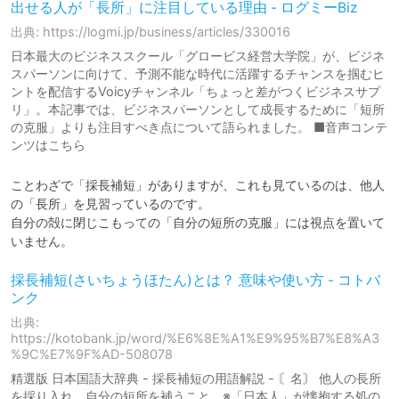
出せる人が「長所」に注目している理由 - ログミーBiz
出典: https://logmi.jp/business/articles/330016
日本最大のビジネススクール「グロービス経営大学院」が、ビジネ
スパーソンに向けて、予測不能な時代に活躍するチャンスを掴むヒ
ントを配信するVoicyチャンネル「ちょっと差がつくビジネスサプ
リ」。本記事では、ビジネスパーソンとして成長するために「短所
の克服」よりも注目すべき点について語られました。 ■音声コンテ
ンツはこちら
ことわざで「採長補短」がありますが、これも見ているのは、他人
の「長所」を見習っているのです。

自分の殻に閉じこもっての「自分の短所の克服」には視点を置いて
いません。
採長補短(さいちょうほたん)とは？ 意味や使い方 - コトバ
ンク
出典:
https://kotobank.jp/word/%E6%8E%A1%E9%95%B7%E8%A3
%9C%E7%9F%AD-508078
精選版 日本国語大辞典 - 採長補短の用語解説 - 〘名〙 他人の長所
を採り入れ、自分の短所を補うこと。※「日本人」が懐抱する処の