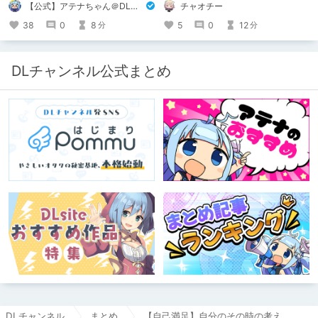
チャオチー
【公式】アテナちゃん＠DLチャンネル
🔥激熱🔥な作品ばかり！あなたがまだ
出会っていない、運命の作品が見つか
5
0
12
38
0
8
分
分
るかも！
DLチャンネル公式まとめ
DLチャンネル
まとめ
【自己満足】自分のその時の考え