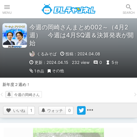
DLチャンネル
MENU
SEARCH
今週の岡崎さんまとめ002～（4月2
週） 今週は4月SQ週＆決算発表が開
始
くるみそば
投稿：2024.04.08
更新：2024.04.15
232 view
0
5
分
その他
1
作品
新年度２週め！
今週の岡崎さん
いいね
1
ウォッチ
0