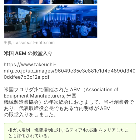
出典：
assets.st-note.com
米国 AEM の殿堂入り
https://www.takeuchi-
mfg.co.jp/up_images/96049e35e3c881c1d4d4890d340
0ddfee7b3c12a.pdf

米国フロリダ州で開催された AEM（Association of 
Equipment Manufacturers, 米国

機械製造業協会）の年次総会におきまして、当社創業者で
あり、代表取締役会長でもある竹内明雄が AEM

の殿堂入りをしました。
排ガス規制・燃費規制に対するティア4の規制をクリアしたこ
とも評価されている。
