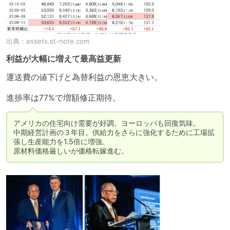
出典：
assets.st-note.com
利益が大幅に増えて最高益更新
運送費の値下げと為替利益の恩恵大きい。

進捗率は77%で増額修正期待。
アメリカの住宅向け需要が好調。ヨーロッパも回復気味。

中期経営計画の３年目。供給力をさらに強化するために工場拡
張し生産能力を1.5倍に増強。

原材料価格厳しいが価格転嫁進む。