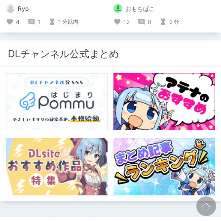
Ryo
おもちばこ
4
1
1
12
0
2
分以内
分
DLチャンネル公式まとめ