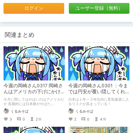
ログイン
ユーザー登録（無料）
関連まとめ
今週の岡崎さん0317 岡崎さ
今週の岡崎さん0301 ：今ま
んはアメリカの下げにかけ
では円安が覆い隠してくれ
ている！
ていたが、日本の製造業が
今月に関してはやばいのはアメリカだ
日本は１年～２年位内に景気後退に入
やばい
が 長期的には日本株がやばた
るリスクが高まっている！
ん。。。と岡崎さん
くるみそば
くるみそば
3
0
2
2
0
4
分
分