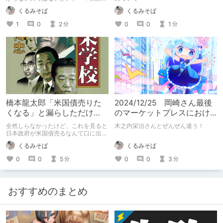
暴落
くるみそば
くるみそば
1
0
2
0
0
1
分
分
橋本龍太郎「米国債売りた
2024/12/25 岡崎さん最後
くなる」と漏らしただけ
のマーケットプレスにおけ
で、「ブラックマンデー」
る2025年の見通し
全然しらなかったけど、これを見ると
木之内栄治さんとぜんぜん違う！
以来の大きな下げ幅になっ
日本政府が米国債売るなんて口に出す
ことすらできない感じですね。 ネッ
た話
くるみそば
くるみそば
トでは結構強気で言ってたり、橋本龍
太郎さんを持ち上げる人いたけど歴史
0
0
3
0
0
5
分
分
の勉強って大事だわ・・・
おすすめのまとめ