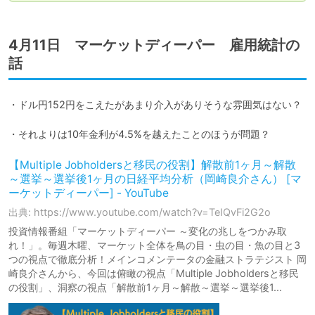
4月11日 マーケットディーパー 雇用統計の
話
・ドル円152円をこえたがあまり介入がありそうな雰囲気はない？

・それよりは10年金利が4.5%を越えたことのほうが問題？
【Multiple Jobholdersと移民の役割】解散前1ヶ月～解散
～選挙～選挙後1ヶ月の日経平均分析（岡崎良介さん） [マ
ーケットディーパー] - YouTube
出典: https://www.youtube.com/watch?v=TeIQvFi2G2o
投資情報番組「マーケットディーパー ～変化の兆しをつかみ取
れ！」。毎週木曜、マーケット全体を鳥の目・虫の目・魚の目と3
つの視点で徹底分析！メインコメンテータの金融ストラテジスト 岡
崎良介さんから、今回は俯瞰の視点「Multiple Jobholdersと移民
の役割」、洞察の視点「解散前1ヶ月～解散～選挙～選挙後1...