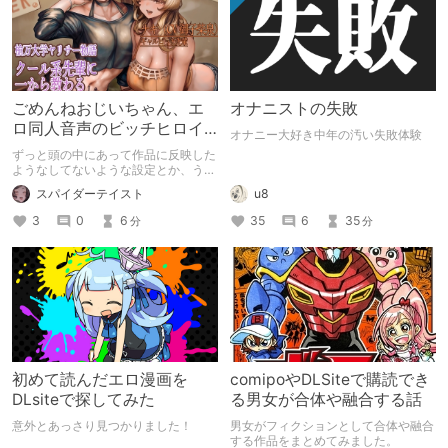
ごめんねおじいちゃん、エ
オナニストの失敗
ロ同人音声のビッチヒロイ
オナニー大好き中年の汚い失敗体験
ンに名前使って～過去作品
ずっと頭の中にあって作品に反映した
コンセプトを思い出そう～
ようなしてないような設定とか、うち
のヒロイン達の名づけの法則とかを頭
スパイダーテイスト
u8
の中の映●研の金●さんに「そこにあ
っちゃいけねえんだよ」といわれたの
3
0
6
35
6
35
分
分
でとりあえず垂れ流します。
初めて読んだエロ漫画を
comipoやDLSiteで購読でき
DLsiteで探してみた
る男女が合体や融合する話
意外とあっさり見つかりました！
男女がフィクションとして合体や融合
する作品をまとめてみました。