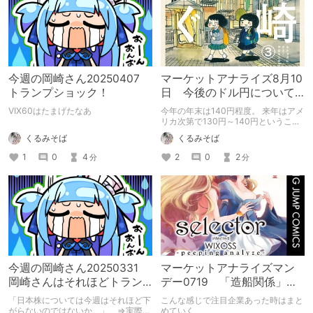
今週の岡崎さん20250407
マーケットアナライズ8月10
トランプショック！
日 今後のドル円について
の展望
VIX60はたまげたなあ
今年の年末は140円程度。 来年はアメ
リカ次第で130円～140円ということ
で株価は抑えられることになりそう
くるみそば
くるみそば
1
0
4
2
0
2
分
分
今週の岡崎さん20250331
マーケットアナライズマン
岡崎さんはそれほどトラン
デー0719 「造船関係」
プ関税について警戒してな
「MLCC向け」
「日本株については今週はそれほど下
こんな感じで注目企業あった時はまと
かった
がらないのではないか。」 ⇒実際は
めていく