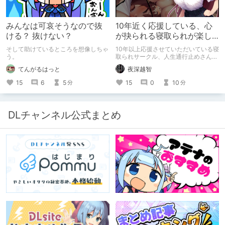
みんなは可哀そうなので抜
10年近く応援している、心
ける？ 抜けない？
が抉られる寝取られが楽し
めるサークル
そして助けているところを想像しちゃ
10年以上応援させていただいている寝
う。
取られサークル、人生通行止めさんの
新作がとても良かったので、新作を中
てんがるはっと
夜深越智
心に、このサークルのゲームを紹介し
たくて、記事を書かせていただく。
15
6
5
15
0
10
分
分
キミノオモイからずっと好きな熱心な
ファンとしての記事にどうか、お付き
合いいただきたい（2026年7月18日
微修正）
DLチャンネル公式まとめ