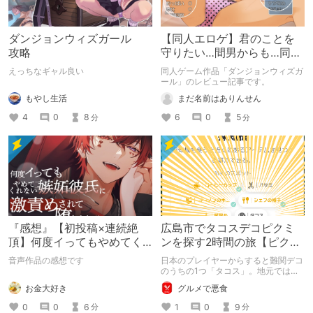
ダンジョンウィズガール
【同人エロゲ】君のことを
攻略
守りたい…間男からも…同人
ゲームレビュー！
えっちなギャル良い
同人ゲーム作品「ダンジョンウィズガ
ール」のレビュー記事です。
もやし生活
まだ名前はありんせん
4
0
8
6
0
5
分
分
『感想』【初投稿×連続絶
広島市でタコスデコピクミ
頂】何度イってもやめてく
ンを探す2時間の旅【ピクミ
れない嫉妬彼氏に激責めさ
ンブルーム / Pikmin
音声作品の感想です
日本のプレイヤーからすると難関デコ
れて堕とされる。
Bloom】
のうちの1つ「タコス」。地元では見
つけられなかった男が広島で探す旅を
お金大好き
グルメで悪食
お送りします。ねくすと5月のテーマ
「お出かけの記録」。
0
0
6
1
0
9
分
分