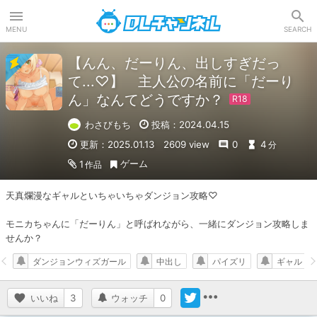
DLチャンネル
MENU
SEARCH
【んん、だーりん、出しすぎだっ
て...♡】 主人公の名前に「だーり
ん」なんてどうですか？
わさびもち
投稿：2024.04.15
更新：2025.01.13
2609 view
0
4
分
ゲーム
1
作品
天真爛漫なギャルといちゃいちゃダンジョン攻略♡

モニカちゃんに「だーりん」と呼ばれながら、一緒にダンジョン攻略しま
せんか？
ダンジョンウィズガール
中出し
パイズリ
ギャル
いいね
3
ウォッチ
0