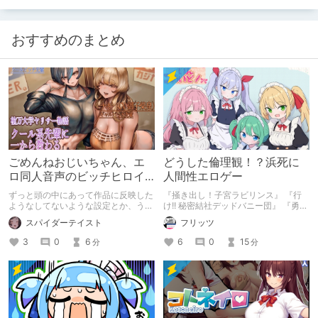
おすすめのまとめ
ごめんねおじいちゃん、エ
どうした倫理観！？浜死に
ロ同人音声のビッチヒロイ
人間性エロゲー
ンに名前使って～過去作品
ずっと頭の中にあって作品に反映した
『掻き出し！子宮ラビリンス』 『行
コンセプトを思い出そう～
ようなしてないような設定とか、うち
け!! 秘密結社デッドバニー団』 『勇者
のヒロイン達の名づけの法則とかを頭
ミアとツンツン猫サキュバス ~それで
スパイダーテイスト
フリッツ
の中の映●研の金●さんに「そこにあ
も勇者はコロせない!~』 『めいどいん
っちゃいけねえんだよ」といわれたの
めいど！』 本記事はねくすとテーマ
3
0
6
6
0
15
分
分
でとりあえず垂れ流します。
「人に薦めづらいけど好きな作
品」”ではない”です。 好きだったら人
に薦めるのは当たり前だよなぁ！？