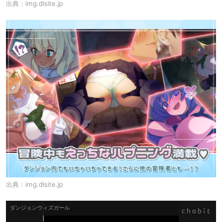
出典：
img.dlsite.jp
出典：
img.dlsite.jp