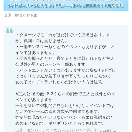
出典：
img.dlsite.jp
・ダメージでモニカがはだけていく演出はあります
が、戦闘エロはありません。

・一部モンスター姦などのイベントもありますが、メ
インではありません。

・弱みを握られたり、寝てるときに襲われるなど主人
公以外の男とのシーンも一部あります。

・バッドエンドがいくつかありますが悲惨なもの(グロ
ではありませんが若干リョナ寄りだったり…)なので、
女の子とイチャラブしたいだけという方は注意…!

※主人公:その他=8:2くらいの割合で主人公以外とのイ
ベントがありますが

一部を除いて強制的に見ないといけないイベントでは
ないのでゲームの進め方次第で回避できます。

強制的に見ないといけないイベントもエロ罠紹介のた
めのモノなので、ギリギリのところで免れます。
出典：
ダンジョンウィズガール [ただただ愚か] | DLsite 同人 - R18