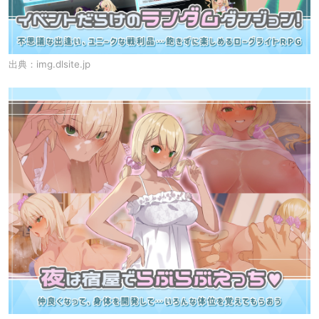
出典：
img.dlsite.jp