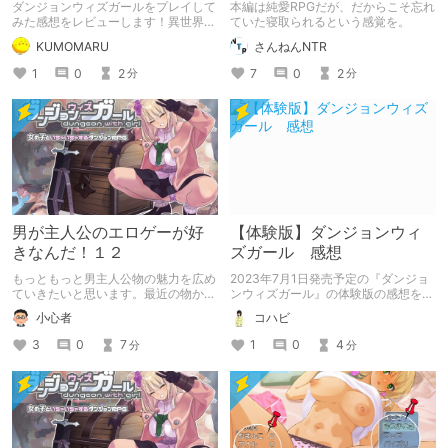
すダンジョン生活ー
か【ダンジョンウィズガー
ダンジョンウィズガールをプレイして
本編は純愛RPGだが、だからこそ忘れ
ル】
みた感想をレビューします！異世界転
ていた寝取られるという感覚を。
生してこんな世界に住みテェヨ
KUMOMARU
さんねんNTR
ォ・・・。
1
0
2
7
0
2
分
分
男が主人公のエロゲーが好
【体験版】ダンジョンウィ
きなんだ！１２
ズガール 感想
もっともっと男主人公物の魅力を広め
2023年7月1日発売予定の『ダンジョ
ていきたいと思います。最近の物から
ンウィズガール』の体験版の感想を書
新しいものまでランダムに 気が向い
きました。
小心者
コハビ
たら上げていきます。この作品は最近
更新がありましたね。
3
0
7
1
0
4
分
分