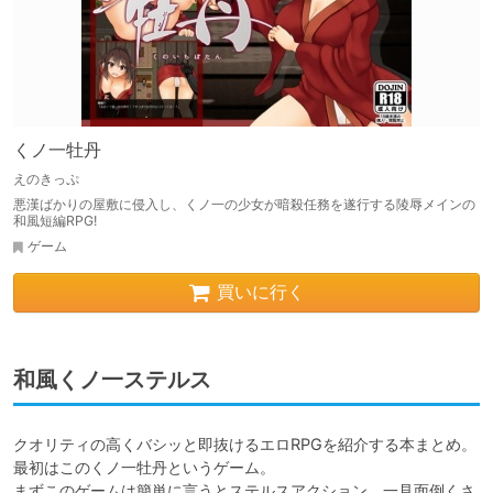
くノ一牡丹
えのきっぷ
悪漢ばかりの屋敷に侵入し、くノ一の少女が暗殺任務を遂行する陵辱メインの
和風短編RPG!
ゲーム
買いに行く
和風くノ一ステルス
クオリティの高くバシッと即抜けるエロRPGを紹介する本まとめ。
最初はこのくノ一牡丹というゲーム。

まずこのゲームは簡単に言うとステルスアクション、一見面倒くさ