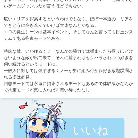
いゲームジャンルだが言うほどでもない。

広いエリアを探索するというわけでもなく、ほぼ一本道のエリアを
てきとうに突き進んでいけば大体なんとかなる。

エロの発生シーンは基本イベント、そしてなんと言っても目玉シス
テムである拘束モードである。

特殊な敵、いわゆるくノ一なんかの腕力では捕まったら振りほどけ
ないような敵が出て来て、それに捕まればセクハラされつつ好きを
伺い続けるというモードに。

一般人に対しては強すぎるくノ一が男に組み付かれ好き放題蹂躙さ
れる姿は必見。

回想モードでは永遠に拘束されるモードもあるので体験版かなんか
で拘束モードが気に入れば即買い待ったなし
いいね