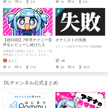
13
0
2
14
6
5
分
分
【祝50回】7年半チクニー音
オナニストの失敗
声をレビューし続けた人
オナニー大好き中年の汚い失敗体験
大体隔月で投稿してきた『チクニー音
声作品レビュー』がついに【その
50】を迎えました！ 約7年半チクニー
むしこ
u8
し続け、おシコり報告をしてきただけ
ですけど記念は記念。 皆様への感謝
17
0
11
35
6
35
分
分
を伝えたり、これまでの投稿を振り返
ります。
DLチャンネル公式まとめ