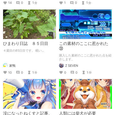
14
0
1
1
0
1
分
分
ひまわり日誌 ８５日目
この素材のここに惹かれた
㉚
４週目の85日目です。 眠い...
購入した素材のここに惹かれた点を紹
介します。
家鴨
Z SEVEN
10
0
1
0
0
1
分
分
没になったねくすと記事、
人類には柴犬が必要