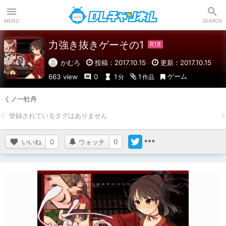
DLチャンネル
MENU
SEARCH
力強き抜きゲーその1
かむろ
投稿：2017.10.15
更新：2017.10.15
ゲーム
663 view
0
1
1
分
作品
くノ一牡丹
いいね
0
ウォッチ
0