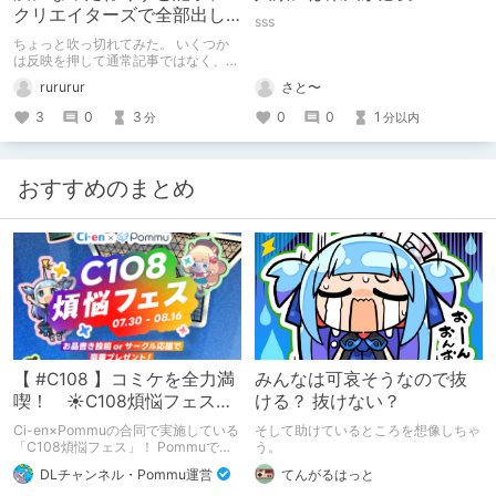
クリエイターズで全部出し
sss
てみます。
ちょっと吹っ切れてみた。 いくつか
は反映を押して通常記事ではなく、ク
リエイター記事として出してみようか
rururur
さと〜
なと。
3
0
3
0
0
1
分
分以内
おすすめのまとめ
【 #C108 】コミケを全力満
みんなは可哀そうなので抜
喫！ ☀C108煩悩フェス☀
ける？ 抜けない？
Pommu版のご案内
Ci-en×Pommuの合同で実施している
そして助けているところを想像しちゃ
「C108煩悩フェス」！ Pommuでの
う。
参加方法について、改めてこちらでも
DLチャンネル・Pommu運営
てんがるはっと
ご案内いたします！