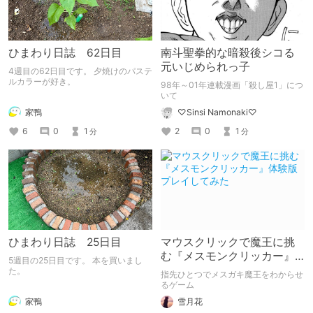
ひまわり日誌 62日目
南斗聖拳的な暗殺後シコる
元いじめられっ子
4週目の62日目です。 夕焼けのパステ
ルカラーが好き。
98年～01年連載漫画「殺し屋1」につ
いて
家鴨
♡Sinsi Namonaki♡
6
0
1
2
0
1
分
分
ひまわり日誌 25日目
マウスクリックで魔王に挑
む『メスモンクリッカー』
5週目の25日目です。 本を買いまし
体験版プレイしてみた
た。
指先ひとつでメスガキ魔王をわからせ
るゲーム
家鴨
雪月花