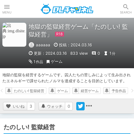
DLチャンネル
MENU
SEARCH
地獄の監獄経営ゲーム「たのしい! 監
獄経営」
aaaaaa
投稿：2024.03.16
更新：2024.03.16
833 view
0
1
分
ゲーム
1
作品
地獄の監獄を経営するゲームです。囚人たちの苦しみによって生み出され
たエネルギーで課せられたノルマを達成することを目的としています。
たのしい! 監獄経営
ゲーム
経営ゲーム
予告作品
いいね
3
ウォッチ
0
たのしい! 監獄経営