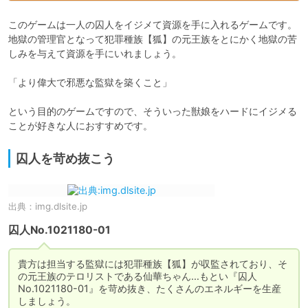
このゲームは一人の囚人をイジメて資源を手に入れるゲームです。

地獄の管理官となって犯罪種族【狐】の元王族をとにかく地獄の苦
しみを与えて資源を手にいれましょう。

「より偉大で邪悪な監獄を築くこと」

という目的のゲームですので、そういった獣娘をハードにイジメる
ことが好きな人におすすめです。
囚人を苛め抜こう
出典：
img.dlsite.jp
囚人No.1021180-01
貴方は担当する監獄には犯罪種族【狐】が収監されており、そ
の元王族のテロリストである仙華ちゃん…もとい『囚人
No.1021180-01』を苛め抜き、たくさんのエネルギーを生産
しましょう。