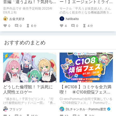
音編「違うよね！？気持ち
ー！】エージェントミライ
よさそうじゃんここ、じゅ
～極限アクメ機械姦調教～
音声作品です 発売予定時期 2025年
サークル「平凡うま味貴婦人Ⅱ」さん
ぽじゅぽ音立てて、皆とシ
【体験版感想】
09月上旬
の恐らく処女作となる機械姦調教ＳＬ
Ｇ。
て
お金大好き
hatibaito
0
0
6
4
0
4
分
分
おすすめのまとめ
どうした倫理観！？浜死に
【 #C108 】コミケを全力満
人間性エロゲー
喫！ ☀C108煩悩フェス☀
Pommu版のご案内
『掻き出し！子宮ラビリンス』 『行
Ci-en×Pommuの合同で実施している
け!! 秘密結社デッドバニー団』 『勇者
「C108煩悩フェス」！ Pommuでの
ミアとツンツン猫サキュバス ~それで
参加方法について、改めてこちらでも
フリッツ
DLチャンネル・Pommu運営
も勇者はコロせない!~』 『めいどいん
ご案内いたします！
めいど！』 本記事はねくすとテーマ