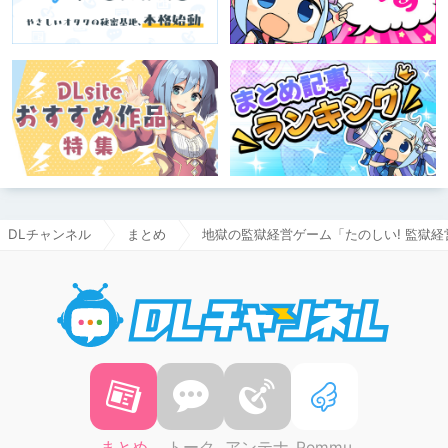
DLチャンネル
まとめ
地獄の監獄経営ゲーム「たのしい! 監獄経
DLチャ
まとめ
トーク
アンテナ
Pommu