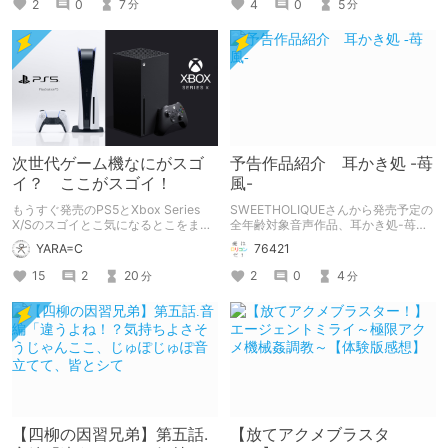
2
0
7
4
0
5
分
分
次世代ゲーム機なにがスゴ
予告作品紹介 耳かき処 -苺
イ？ ここがスゴイ！
風-
もうすぐ発売のPS5とXbox Series
SWEETHOLIQUEさんから発売予定の
X/Sのスゴイとこ気になるとこをまと
全年齢対象音声作品、耳かき処-苺風-
めて解説！
の紹介記事です。
YARA=C
76421
15
2
20
2
0
4
分
分
【四柳の因習兄弟】第五話.
【放てアクメブラスタ