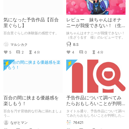
気になった予告作品【百合
レビュー 妹ちゃんはオナ
里ぐらし】
ニーが我慢できない！（生
ざうるす 様）
百合里ぐらしの体験版の感想です。
妹ちゃんはオナニーが我慢できない！
（生ざうるす 様）のレビューです。
マルシカク
B.S
5
2
4
4
0
4
分
分
百合の間に挟まる優越感を
予告作品について調べてみ
楽しもう！
たらおもしろいことが判明
した
百合を汚す背徳的な行為に溺れましょ
タイトル通り、予告作品について調べ
う...
てみたらおもしろいことが判明したと
いう記事です。 この記事は通常のク
ながとマン
76421
リエイターズ記事です。