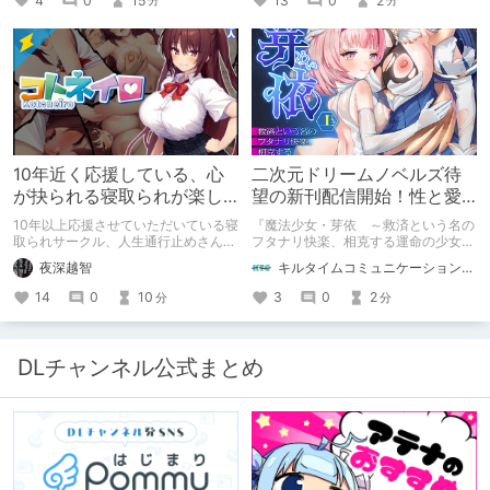
4
0
15
13
0
2
分
分
「人に薦めづらいけど好きな作
品」”ではない”です。 好きだったら人
に薦めるのは当たり前だよなぁ！？
10年近く応援している、心
二次元ドリームノベルズ待
が抉られる寝取られが楽し
望の新刊配信開始！性と愛
めるサークル
が渦巻く、ファンタジー官
10年以上応援させていただいている寝
『魔法少女・芽依 ～救済という名の
能小説開幕！
取られサークル、人生通行止めさんの
フタナリ快楽、相克する運命の少女た
新作がとても良かったので、新作を中
ち～』 小説：089タロー イラス
夜深越智
キルタイムコミュニケーション（KTC）の作品を一人でも多くの人に知ってほしい人
心に、このサークルのゲームを紹介し
ト：鳩春 一気に上・下巻が同時配
たくて、記事を書かせていただく。
信！
14
0
10
3
0
2
分
分
キミノオモイからずっと好きな熱心な
ファンとしての記事にどうか、お付き
合いいただきたい（2026年7月18日
微修正）
DLチャンネル公式まとめ