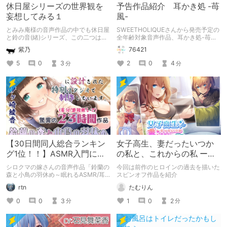
休日屋シリーズの世界観を
予告作品紹介 耳かき処 -苺
妄想してみる１
風-
とみみ庵様の音声作品の中でも休日屋
SWEETHOLIQUEさんから発売予定の
と鈴の音(緒)シリーズ、この二つは特
全年齢対象音声作品、耳かき処-苺風-
に人気なのではないでしょうか 今回
の紹介記事です。
紫乃
76421
は作品の中のセリフなどから休日屋を
中心としてこのシリーズの世界観を掘
5
0
3
2
0
4
分
分
り下げたいと思います。 注意:本記事
はとみみ庵様の休日屋シリーズ(後日
家含む)、鈴の音(緒)シリーズ及び癒し
の夜の全作品を購入済みという前提で
書かれていく記事です。よって盛大な
ネタバレ記事になります。
【30日間同人総合ランキン
女子高生、妻だったいつか
グ1位！！】ASMR入門に最
の私と、これからの私 ー松
適な最強コスパASMR紹介
崎静香ー
シロクマの嫁さんの音声作品「鈴蘭の
今回は前作のヒロインの過去を描いた
森と小鳥の羽休め～眠れるASMR/耳
スピンオフ作品を紹介
かき/安眠ラジオ/マッサージ～」を紹
rtn
たむりん
介します。
0
0
3
1
0
2
分
分