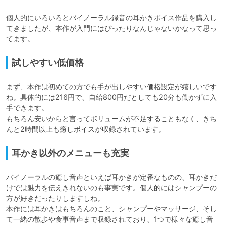
個人的にいろいろとバイノーラル録音の耳かきボイス作品を購入し
てきましたが、本作が入門にはぴったりなんじゃないかなって思っ
てます。
試しやすい低価格
まず、本作は初めての方でも手が出しやすい価格設定が嬉しいです
ね。具体的には216円で、自給800円だとしても20分も働かずに入
手できます。

もちろん安いからと言ってボリュームが不足することもなく、きち
んと2時間以上も癒しボイスが収録されています。
耳かき以外のメニューも充実
バイノーラルの癒し音声といえば耳かきが定番なものの、耳かきだ
けでは魅力を伝えきれないのも事実です。個人的にはシャンプーの
方が好きだったりしますしね。

本作には耳かきはもちろんのこと、シャンプーやマッサージ、そし
て一緒の散歩や食事音声まで収録されており、1つで様々な癒し音