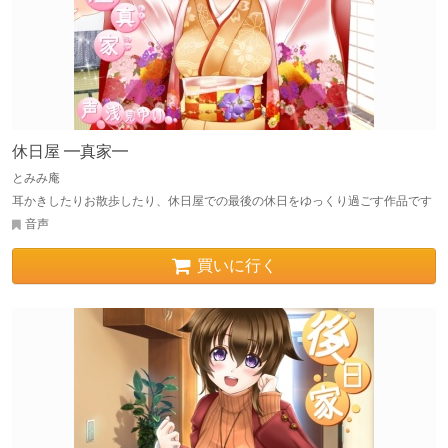
休日屋 ━真家━
とみみ庵
耳かきしたりお散歩したり、休日屋での最後の休日をゆっくり過ごす作品です
音声
買いに行く