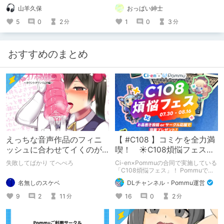
と体験版を視聴後、イメージと作品内
山羊久保
おっぱい紳士
容が違わず、終始穏やかで少し儚げな
雰囲気が気に入り、購入しました。
5
0
2
1
0
3
分
分
ジャケット絵のタッチが琴線に触れた
のもありますが、雨音を主体とした作
品というのもダイレクトに響きまし
た。 雨音・耳かき・耳舐め・声の組
おすすめのまとめ
み合わせがうまいこと料理されている
作品です。
えっちな音声作品のフィニ
【 #C108 】コミケを全力満
ッシュに合わせてイくのが
喫！ ☀C108煩悩フェス☀
下手すぎる【失敗した話】
Pommu版のご案内
失敗してばかり てへぺろ
Ci-en×Pommuの合同で実施している
「C108煩悩フェス」！ Pommuでの
参加方法について、改めてこちらでも
名無しのスケベ
DLチャンネル・Pommu運営
ご案内いたします！
9
2
11
16
0
2
分
分