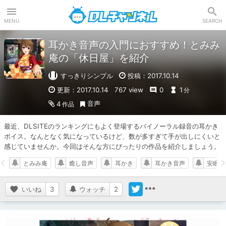
DLチャンネル
MENU
SEARCH
耳かき音声の入門におすすめ！とみみ
庵の「休日屋」を紹介
すっきりシンプル
投稿：2017.10.14
更新：2017.10.14
767 view
0
1
分
音声
4
作品
最近、DLSITEのランキングにもよく登場するバイノーラル録音の耳かき
ボイス。なんとなく気になっているけど、数が多すぎて手が出しにくいと
感じていませんか。今回はそんな方にぴったりの作品を紹介しましょう。
とみみ庵
癒し音声
耳かき
耳かき音声
安眠・
いいね
3
ウォッチ
2