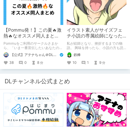
【Pommu発！】この夏🔥激
イラスト素人がサイズフェ
熱🔥なオススメ同人まと
チ小説の専属絵師になった
め！ その1
お話
Pommuをご利用のサークルさまか
私が絵師となり、挫折するまでの物
ら、「いま一番宣伝したいあなたの
語。 興味を持ったら、小説の方も読
DLsite作品」を募りました！ この夏
んで欲しいなって感じ 私の絵を使っ
【公式】アテナちゃん＠DLチャンネル
鉄棒
🔥激熱🔥な作品ばかり！あなたがまだ
てくれてる小説書きさんのページＵＲ
出会っていない、運命の作品が見つか
Ｌ
38
0
8
10
1
9
分
分
るかも！
https://www.pixiv.net/users/341489
73/novels?p=1
DLチャンネル公式まとめ