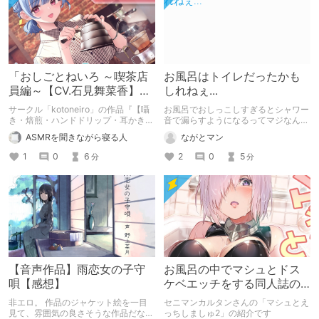
「おしごとねいろ ～喫茶店
お風呂はトイレだったかも
員編～【CV.石見舞菜香】」
しれねぇ...
感想
サークル「kotoneiro」の作品『【囁
お風呂でおしっこしすぎるとシャワー
き・焙煎・ハンドドリップ・耳かき】
音で漏らすようになるってマジなんで
おしごとねいろ ～喫茶店員編～【CV.
すかね？
ASMRを聞きながら寝る人
ながとマン
石見舞菜香】』の感想記事です。「作
品の概要」「筆者の作品の好きなポイ
1
0
6
2
0
5
分
分
ント」「惜しいと思うポイント」「安
眠に対するおすすめ度」をまとめてい
ます。
【音声作品】雨恋女の子守
お風呂の中でマシュとドス
唄【感想】
ケベエッチをする同人誌の
紹介【セニマンカルタン】
非エロ。 作品のジャケット絵を一目
セニマンカルタンさんの「マシュとえ
見て、雰囲気の良さそうな作品だなぁ
っちしましゅ2」の紹介です