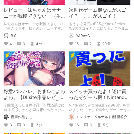
レビュー 妹ちゃんはオナ
次世代ゲーム機なにがスゴ
ニーが我慢できない！（生
イ？ ここがスゴイ！
ざうるす 様）
妹ちゃんはオナニーが我慢できない！
もうすぐ発売のPS5とXbox Series
（生ざうるす 様）のレビューです。
X/Sのスゴイとこ気になるとこをまと
めて解説！
B.S
YARA=C
4
0
4
15
2
20
分
分
好意バレバレ、おま○こよわ
スイッチ買ったよ！遂に買
よわ。【DLsite作品レビュ
ったぞゲーム機！Nintendo
ー：不思議系ぷにロリJ◯ち
Switch！
今回購入した音声作品「不思議系ぷに
Nintendo Switch(税別29,980円)を買
ゃんと両片想い～】
ロリJ◯ちゃんと両片想いへたっぴ誘
いました。 そして健全なゲーマーを
惑オカルトえっち、なのですっ♪〜好
目指す！ Switchは1日1時間！
音声作品すこ
エンリケ・ベルナルド(延里啓介)
意バレバレ甘オホえっちで未来を見透
かして見せるのです〜」を６項目５段
3
0
3
16
6
5
分
分
階で評価します。