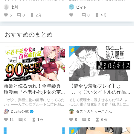
七川
ビィト
5
0
2
1
0
4
分
分
おすすめのまとめ
商業と侮る勿れ！全年齢異
【健全な羞恥プレイ】よ
種漫画『不老不死少女の苗
し、すごいタイトルの作品
床旅行記』新刊記念1～3巻
をまた買おう。【湧き上が
「ボク、異種生物の苗床になってみた
そして税理士に読ませるんだ🤭💕 ふ
90%オフクーポン配布中✨
る不健全な気持ち】
い」――天才少女プルートは苗床願望
わふわ電子研究所さま作『税理士に購
を叶えるため、不老不死の体を手に入
入履歴読まれるボイス』の感想レビュ
DLsite公式
タヌキのとぅーこさん
れた！ 話題沸騰の全年齢苗床コミッ
ーです！
クスの新刊が発売開始！ それを記念
12
0
1
8
0
6
分
分
して1～3巻まで90%OFFクーポン配
布いたします！ まだ本作品未体験の
皆さん、多分お好きです。ぜひお試し