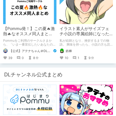
ください。
【Pommu発！】この夏🔥激
イラスト素人がサイズフェ
熱🔥なオススメ同人まと
チ小説の専属絵師になった
め！ その1
お話
Pommuをご利用のサークルさまか
私が絵師となり、挫折するまでの物
ら、「いま一番宣伝したいあなたの
語。 興味を持ったら、小説の方も読
DLsite作品」を募りました！ この夏
んで欲しいなって感じ 私の絵を使っ
【公式】アテナちゃん＠DLチャンネル
鉄棒
🔥激熱🔥な作品ばかり！あなたがまだ
てくれてる小説書きさんのページＵＲ
出会っていない、運命の作品が見つか
Ｌ
39
0
8
10
1
9
分
分
るかも！
https://www.pixiv.net/users/341489
73/novels?p=1
DLチャンネル公式まとめ