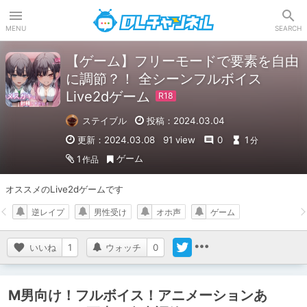
DLチャンネル
MENU
SEARCH
【ゲーム】フリーモードで要素を自由
に調節？！ 全シーンフルボイス
Live2dゲーム
ステイブル
投稿：2024.03.04
更新：2024.03.08
91 view
0
1
分
ゲーム
1
作品
オススメのLive2dゲームです
逆レイプ
男性受け
オホ声
ゲーム
いいね
1
ウォッチ
0
M男向け！フルボイス！アニメーションあ