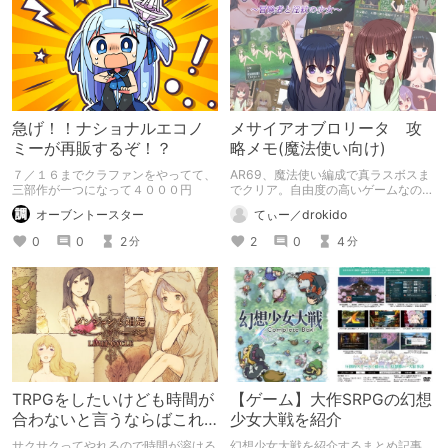
急げ！！ナショナルエコノ
メサイアオブロリータ 攻
ミーが再販するぞ！？
略メモ(魔法使い向け)
７／１６までクラファンをやってて、
AR69、魔法使い編成で真ラスボスま
三部作が一つになって４０００円
でクリア。自由度の高いゲームなので
色々な軌跡があって然るべきと思い以
オーブントースター
てぃー／drokido
下に攻略メモを残します。皆さんの冒
険の一助になれば幸い。
0
0
2
2
0
4
分
分
TRPGをしたいけども時間が
【ゲーム】大作SRPGの幻想
合わないと言うならばこれ
少女大戦を紹介
をやろう
サクサクってやれるので時間が溶ける
幻想少女大戦を紹介するまとめ記事