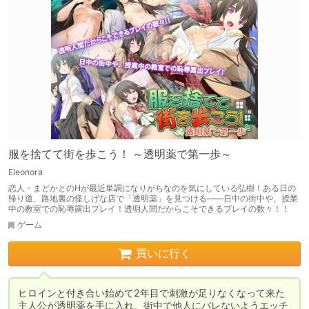
服を捨てて街を歩こう！ ～透明薬で第一歩～
Eleonora
恋人・まどかとのHが最近単調になりがちなのを気にしている弘樹！ある日の
帰り道、路地裏の怪しげな店で「透明薬」を見つける――日中の街中や、授業
中の教室での恥辱露出プレイ！透明人間だからこそできるプレイの数々！！
ゲーム
買いに行く
ヒロインと付き合い始めて2年目で刺激が足りなくなって来た
主人公が透明薬を手に入れ、街中で他人にバレないようエッチ