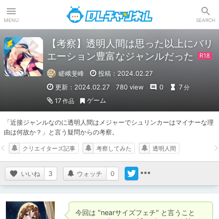
DLチャンネル
MENU
SEARCH
【考察】透明人間は思った以上にバリ
エーション豊富なジャンルだった
嵯峨斐峰
投稿：2024.02.27
更新：2024.02.27
780 view
0
7
分
ゲーム
17
作品
「近接ジャンルなのに透明人間はメジャーでシュリンカーはマイナーな理
由は何故か？」と言う疑問からの考察。
クリエイターズ記事
考察してみた
透明人間
いいね
3
ウォッチ
0
今回は "nearサイズフェチ" と言うこと