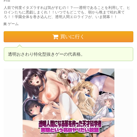
Frill
人前で何度イタズラすれば気がすむの！？──透明であることを利用して、ヒ
ロインたちに悪戯しまくれ！！いつでもどこでも、朝から晩まで枯れ果て
ろ！！学園全体を巻き込んだ、透明人間エロライフが、いま開幕！！
ゲーム
買いに行く
透明おさわり特化型抜きゲーの代表格。