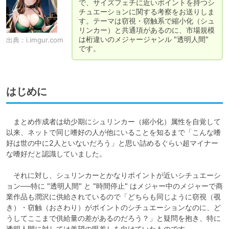
で、サイズフェチに近いポイントを持つシ
チュエーションに関する考察をお送りしま
す。テーマは窃視・窃触系で縮小化（シュ
リンカー）と共通項があるのに、市場規模
は桁違いのメジャージャンル "透明人間" 
出典：
i.imgur.com
です。
はじめに
　まとめ作成者は幼少期にシュリンカー（縮小化）属性を自覚して
以来、ネットで同じ嗜好の人が他にいることを知るまで「こんな嗜
好は世の中に2人といないだろう」と思い詰めるぐらい超マイナー
な嗜好だと認識していました。

　それに対し、シュリンカーとかなりポイントが近いシチュエーシ
ョン──特に "透明人間" と "時間停止" はメジャー中のメジャーで商
業作品も潤沢に供給されているので「どちらも同じように窃視（覗
き）・窃触（おさわり）がポイントのシチュエーションなのに、ど
うしてここまで供給量の差があるのだろう？」と疑問を抱き、特に
透明人間に対しては羨望の眼差しを向けていたものです。
