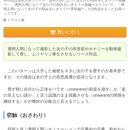
本作品は透明人間シリーズ「透明人間になって女の子の弱みをにぎろうー葵編
ー」 「透明人間になって女の子の弱みをにぎろうー葵編ーエクストラ!」 「透
明人間になって女の子の弱みをにぎろう!ー美咲編ー」の3作品が入ったお得パ
ックです。
イラスト集
買いに行く
透明人間になって撮影した女の子の排泄姿やオナニーを動画撮
影して脅し、ムリヤリご奉仕させるシリーズ作品。
　このパターンは入手した秘密をネタに女の子を脅すのが基本形で
すが、その場合は女の子との意思疎通が必須となります。

　脅す時に自分から正体をバラす（unawareの前提を崩す）か「姿
の見えない誰か」と言う認識のまま屈服させる（unawareの関係を
継続する）かが嗜好の分岐点と言えるでしょう。
窃触（おさわり）
　窃視と並ぶ透明人間シチュエーションで定番中の定番。初めから