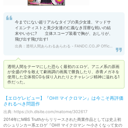
今までにない超リアルなタイプの美少女達、マッドサ
イエンティストと美少女達の仁義なき淫靡な戦いの結
末やいかに?　　立体スコープ装着で胸が、おしりが、
飛び出す飛び出す!
出典：
透明人間あらわるあらわる - FANDC.CO.JP Official Web Site
透明人間をテーマにした恐らく最初のエロゲ。アニメ系の原画
が全盛の中を敢えて劇画調の画風で勝負したり、赤青メガネを
使用した立体視CGを採り入れたりとチャレンジ精神に溢れる1
作だった。
【エロゲレビュー】『OH!! マイクロマン』は今こそ再評価
されるべき問題作
出典: https://ch.dlsite.com/matome/302617
2014年にMBS Truthからリリースされた商業作品としては史上初
のシュリンカー系エロゲ『OH!! マイクロマン 〜小さくなって女の