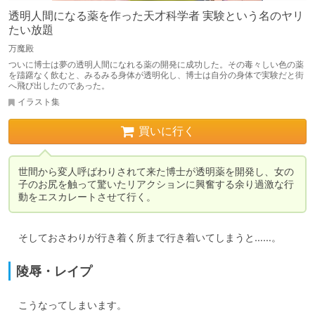
透明人間になる薬を作った天才科学者 実験という名のヤリ
たい放題
万魔殿
ついに博士は夢の透明人間になれる薬の開発に成功した。その毒々しい色の薬
を躊躇なく飲むと、みるみる身体が透明化し、博士は自分の身体で実験だと街
へ飛び出したのであった。
イラスト集
買いに行く
世間から変人呼ばわりされて来た博士が透明薬を開発し、女の
子のお尻を触って驚いたリアクションに興奮する余り過激な行
動をエスカレートさせて行く。
　そしておさわりが行き着く所まで行き着いてしまうと……。
陵辱・レイプ
　こうなってしまいます。
