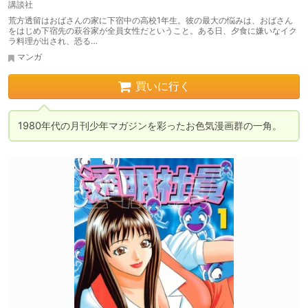
講談社
荒方透留はおばさんの家に下宿中の高校1年生。彼の最大の悩みは、おばさん
をはじめ下宿先の萩谷家が全員女性だということ。ある日、夕食に嫌いなイク
ラ料理が出され、恐る…
マンガ
買いに行く
1980年代の月刊少年マガジンを彩ったお色気漫画群の一角。