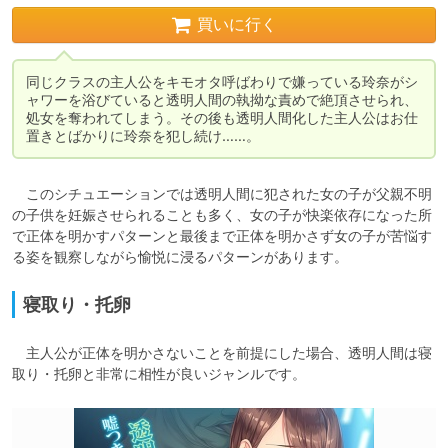
買いに行く
同じクラスの主人公をキモオタ呼ばわりで嫌っている玲奈がシ
ャワーを浴びていると透明人間の執拗な責めで絶頂させられ、
処女を奪われてしまう。その後も透明人間化した主人公はお仕
置きとばかりに玲奈を犯し続け……。
　このシチュエーションでは透明人間に犯された女の子が父親不明
の子供を妊娠させられることも多く、女の子が快楽依存になった所
で正体を明かすパターンと最後まで正体を明かさず女の子が苦悩す
る姿を観察しながら愉悦に浸るパターンがあります。
寝取り・托卵
　主人公が正体を明かさないことを前提にした場合、透明人間は寝
取り・托卵と非常に相性が良いジャンルです。