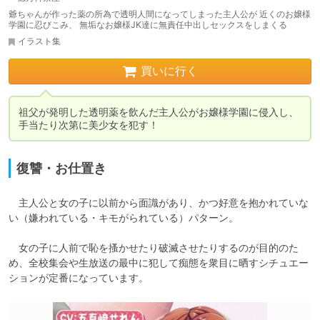
爺ちゃんが作った薬の所為で透明人間になってしまった主人公が 近くのお嬢様
学園に忍びこみ、 無垢なお嬢様JK達に無責任中出しセックスをしまくる
イラスト集
買いに行く
祖父が発明した透明薬を飲んだ主人公がお嬢様学園に侵入し、
手当たり次第に美少女を犯す！
復讐・お仕置き
　主人公と女の子に以前から面識があり、かつ好意を抱かれていな
い（嫌われている・キモがられている）パターン。

　女の子に人前で恥を搔かせたり破滅させたりするのが目的のた
め、全校集会や生放送の最中に犯して痴態を衆目に晒すシチュエー
ションが定番になっています。