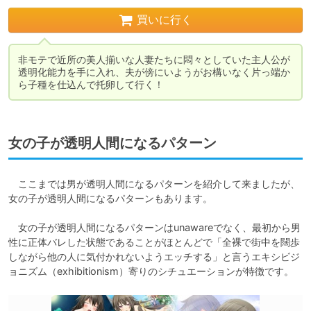
買いに行く
非モテで近所の美人揃いな人妻たちに悶々としていた主人公が
透明化能力を手に入れ、夫が傍にいようがお構いなく片っ端か
ら子種を仕込んで托卵して行く！
女の子が透明人間になるパターン
　ここまでは男が透明人間になるパターンを紹介して来ましたが、
女の子が透明人間になるパターンもあります。

　女の子が透明人間になるパターンはunawareでなく、最初から男
性に正体バレした状態であることがほとんどで「全裸で街中を闊歩
しながら他の人に気付かれないようエッチする」と言うエキシビジ
ョニズム（exhibitionism）寄りのシチュエーションが特徴です。