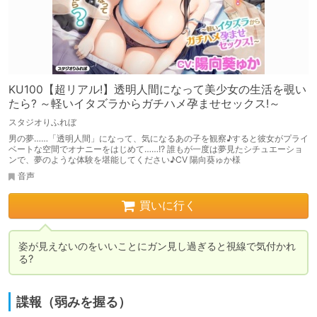
KU100【超リアル!】透明人間になって美少女の生活を覗い
たら? ～軽いイタズラからガチハメ孕ませセックス!～
スタジオりふれぼ
男の夢……「透明人間」になって、気になるあの子を観察♪すると彼女がプライ
ベートな空間でオナニーをはじめて……!? 誰もが一度は夢見たシチュエーショ
ンで、夢のような体験を堪能してください♪CV 陽向葵ゅか様
音声
買いに行く
姿が見えないのをいいことにガン見し過ぎると視線で気付かれ
る?
諜報（弱みを握る）