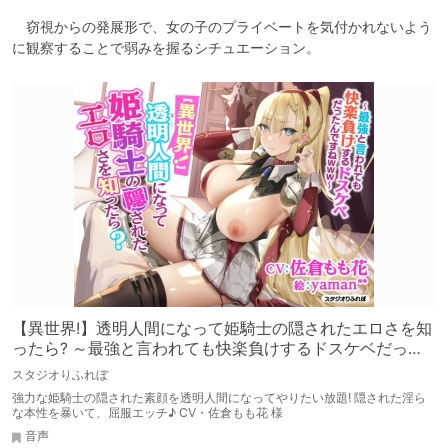
　窃視からの発展形で、女の子のプライベートを気付かれないよう
に観察することで弱みを握るシチュエーション。
【異世界!】透明人間になって姫騎士の隠されたエロさを知
ったら? ～最強と言われても快楽負けするドスケベだった
んですねwww～【KU100】
スタジオりふれぼ
強力な姫騎士の隠された素顔を透明人間になってやりたい放題! 隠された淫ら
な本性を暴いて、屈服エッチ♪ CV・佐倉もも花 様
音声