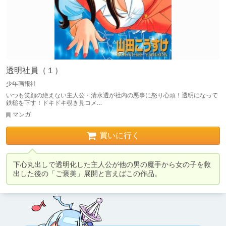
透明社員（１）
少年画報社
いつも笑顔の絶えない主人公・清水透が社内の悪事に怒り心頭！透明になって
鉄槌を下す！ドキドキ覗き見コメ…
マンガ
買いに行く
下心丸出しで透明化した主人公が他の男の魔手から女の子を救
出した後の「ご褒美」展開と言えばこの作品。