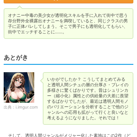
オナニー中毒の美少女が透明化スキルを手に入れて街中で思う
存分野外全裸露出オナニーを満喫していると、同じクラスの男
子に正体バレしてしまう。そこで男子にも透明化してもらい、
街中でエッチすることに……。
あとがき
いかがでしたか？ こうしてまとめてみる
と透明人間シチュの層の分厚さ・プレイの
多様さに驚くばかりです。昔はシュリンカ
ー（縮小化）属性との供給量の大差に羨望
するばかりでしたが、最近は透明人間モノ
のバリエーションを分析することで他のジ
出典：
i.imgur.com
ャンルへの応用も拡がって行くと良いなと
考えるようになりました。それでは！
　そして、透明人間ジャンルがメジャー化した素地はこの2作（ど