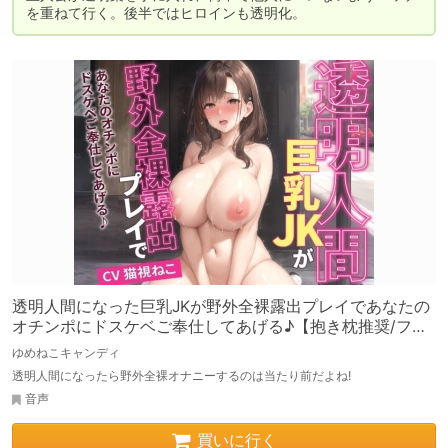
を重ねて行く。後半ではヒロインも透明化。
透明人間になった巨乳JKが野外全裸露出プレイであなたの
オチンポにドスケベご奉仕してあげる♪【抱き枕推奨/ファ
ンタジー/処女】
ゆめねこキャンディ
透明人間になったら野外全裸オナニーするのは当たり前だよね!
音声
買いに行く