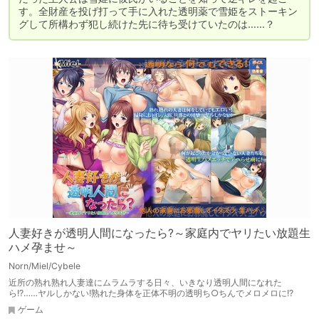
す。全財産を投げ打って手に入れた透明薬で雪姫をストーキン
グして所構わず犯し続けた先に待ち受けていたのは……？
人妻好きが透明人間になったら?～家庭内でヤリたい放題生
ハメ孕ませ～
Norn/Miel/Cybele
近所の熟れ熟れ人妻達にムラムラする日々、いきなり透明人間になれた
ら!?……ヤルしかない!熟れた身体を正体不明の透明ち○ちんでメロメロに!?
ゲーム