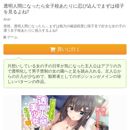
透明人間になったら女子校あたりに忍び込んでまずは様子
を見るよね?
Are!
突然、透明人間になったら… まずは能力の確認程度に様子見で好きな女の子の
通う女子校あたりに侵入するよね?
ゲーム
買いに行く
片想いしている女の子の日常が気になった主人公はアプリの力
で透明化して男子禁制の女の園へと足を踏み入れる。主人公か
らの介入が少なめで、観察者としてのポジションがメインの珍
しいパターンの作品。