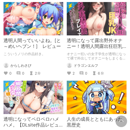
透明人間っていいよね。[と
透明になって露出野外オナ
～めいヘブン！] レビュー
ニー！透明人間露出狂巨乳
女子爆誕
こういうノリの作品好き。
オナニー狂いの女子学生が透明になっ
て裸で外出してオナニーをしまくるボ
イス・ASMR作品をご紹介します。
からしわさび
ドラゴンエルフ
0
0
2
2
0
6
分
分
透明になってペロペロハメ
人生の成長とともにあった
ハメ。【DLsite作品レビュ
黒歴史