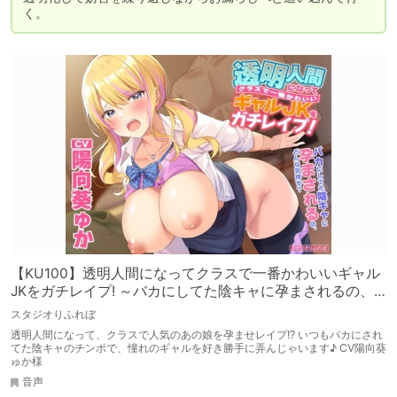
く。
【KU100】透明人間になってクラスで一番かわいいギャル
JKをガチレイプ! ～バカにしてた陰キャに孕まされるの、
どんな気持ち?～
スタジオりふれぼ
透明人間になって、クラスで人気のあの娘を孕ませレイプ!? いつもバカにされ
てた陰キャのチンポで、憧れのギャルを好き勝手に弄んじゃいます♪ CV陽向葵
ゅか様
音声