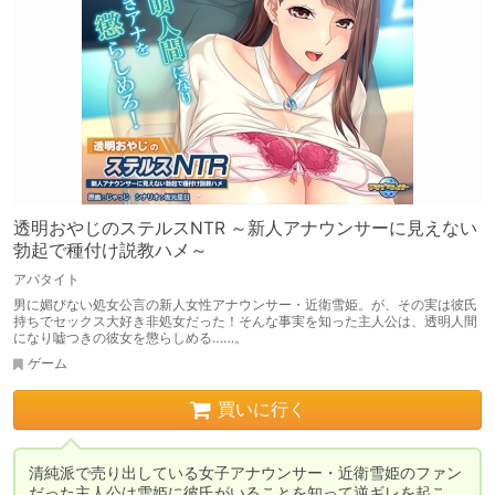
透明おやじのステルスNTR ～新人アナウンサーに見えない
勃起で種付け説教ハメ～
アパタイト
男に媚びない処女公言の新人女性アナウンサー・近衛雪姫。が、その実は彼氏
持ちでセックス大好き非処女だった！そんな事実を知った主人公は、透明人間
になり嘘つきの彼女を懲らしめる……。
ゲーム
買いに行く
清純派で売り出している女子アナウンサー・近衛雪姫のファン
だった主人公は雪姫に彼氏がいることを知って逆ギレを起こ