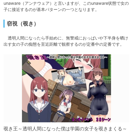
unaware（アンナウェア）と言いますが、このunaware状態で女の
子に接近するのが基本パターンの一つとなります。
窃視（覗き）
　透明人間になったら手始めに、無警戒におっぱいや下半身を晒け
出す女の子の痴態を至近距離で観察するのが定番中の定番です。
覗き王～透明人間になった僕は学園の女子を覗きまくる～