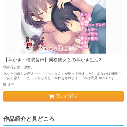
【耳かき・催眠音声】同棲彼女との耳かき生活2
彼岸花と無口少女。
あなたの優しい恋人――『さっちゃん』が帰って来ました! あなたは同棲中
である恋人に、たっぷりと癒しご奉仕をされます。 CVは浅見ゆい様です。
音声
買いに行く
作品紹介と見どころ