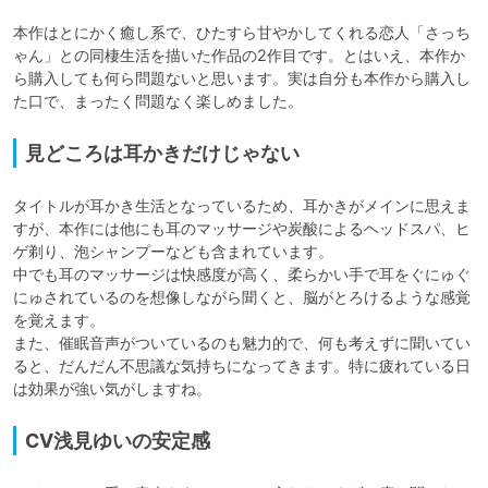
本作はとにかく癒し系で、ひたすら甘やかしてくれる恋人「さっち
ゃん」との同棲生活を描いた作品の2作目です。とはいえ、本作か
ら購入しても何ら問題ないと思います。実は自分も本作から購入し
た口で、まったく問題なく楽しめました。
見どころは耳かきだけじゃない
タイトルが耳かき生活となっているため、耳かきがメインに思えま
すが、本作には他にも耳のマッサージや炭酸によるヘッドスパ、ヒ
ゲ剃り、泡シャンプーなども含まれています。

中でも耳のマッサージは快感度が高く、柔らかい手で耳をぐにゅぐ
にゅされているのを想像しながら聞くと、脳がとろけるような感覚
を覚えます。

また、催眠音声がついているのも魅力的で、何も考えずに聞いてい
ると、だんだん不思議な気持ちになってきます。特に疲れている日
は効果が強い気がしますね。
CV浅見ゆいの安定感