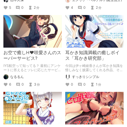
容が違わず、終始穏やかで少し儚げな
ね、インターネットのですね、いわゆ
雰囲気が気に入り、購入しました。
るフリー素材と呼ばれるものでござい
5
0
2
4
0
2
分
分
ジャケット絵のタッチが琴線に触れた
まして、実にその、素晴らしい作品で
のもありますが、雨音を主体とした作
あると、思うわけでございます。
品というのもダイレクトに響きまし
た。 雨音・耳かき・耳舐め・声の組
み合わせがうまいこと料理されている
作品です。
お空で癒しH♥咲愛さんのス
耳かき知識満載の癒しボイ
ーパーサービス?
ス「耳かき研究部」
IYS航空って知ってる？ 最初にアンケ
今回は伊ヶ崎綾香さんが耳かき知識を
ートに答えるとソレに応じたサービ
惜しみなく披露してくれる作品、その
ス・・・///をしてくれるんだ！
名も「耳かき研究部」を紹介します。
なるるん
すっきりシンプル
6
0
3
0
0
1
分
分