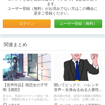
ます。
ユーザー登録（無料）がお済みでない方はこの機会に
是非ご登録ください。
ログイン
ユーザー登録（無料）
関連まとめ
【音声作品】雨恋女の子守
聞いてビックリ、ハレンチ
唄【感想】
音声～全身ぬるぬる人妻性
感オイルマッサージ～
非エロ。 作品のジャケット絵を一目
政治家の先生、近頃の太陽族の実態を
見て、雰囲気の良さそうな作品だなぁ
知ってビックリ仰天。 記事に用いた
と体験版を視聴後、イメージと作品内
画像はですね、Pixabayというです
山羊久保
エンリケ・ベルナルド(延里啓介)