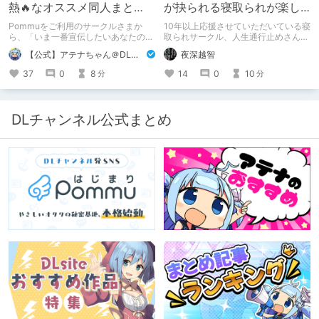
熱🔥なオススメ同人まと
が抉られる寝取られが楽し
め！ その1
めるサークル
Pommuをご利用のサークルさまか
10年以上応援させていただいている寝
ら、「いま一番宣伝したいあなたの
取られサークル、人生通行止めさんの
DLsite作品」を募りました！ この夏
新作がとても良かったので、新作を中
【公式】アテナちゃん＠DLチャンネル
夜深越智
🔥激熱🔥な作品ばかり！あなたがまだ
心に、このサークルのゲームを紹介し
出会っていない、運命の作品が見つか
たくて、記事を書かせていただく。
37
0
8
14
0
10
分
分
るかも！
キミノオモイからずっと好きな熱心な
ファンとしての記事にどうか、お付き
合いいただきたい（2026年7月18日
微修正）
DLチャンネル公式まとめ