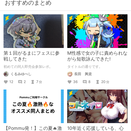
おすすめのまとめ
第１回がるまにフェスに参
M性感で女の子に責められな
戦してきた
がら短歌詠んできた!
初めての同人即売会参加レポ。
タイトルの通りです。
くるみゆべし
長田 興資
12
2
7
36
8
20
分
分
【Pommu発！】この夏🔥激
10年近く応援している、心