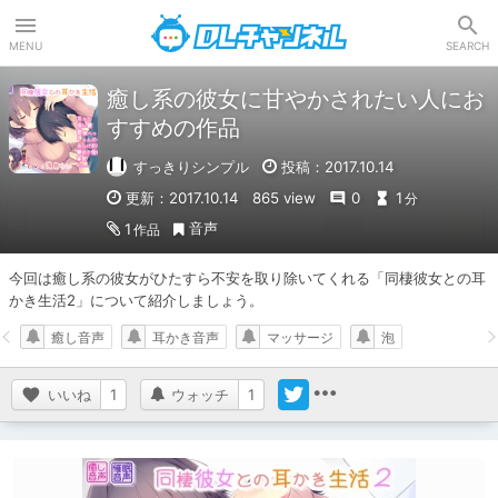
DLチャンネル
MENU
SEARCH
癒し系の彼女に甘やかされたい人にお
すすめの作品
すっきりシンプル
投稿：2017.10.14
更新：2017.10.14
865 view
0
1
分
音声
1
作品
今回は癒し系の彼女がひたすら不安を取り除いてくれる「同棲彼女との耳
かき生活2」について紹介しましょう。
癒し音声
耳かき音声
マッサージ
泡
いいね
1
ウォッチ
1