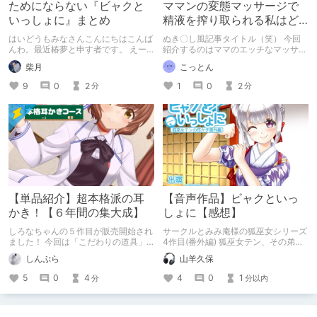
ためにならない『ビャクと
ママンの変態マッサージで
いっしょに』まとめ
精液を搾り取られる私はど
うすりゃあいいですか？
はいどうもみなさんこんにちはこんば
ぬき〇し風記事タイトル（笑） 今回
んわ。最近椿夢と申す者です。 えー
紹介するのはママのエッチなマッサー
最近相方氏にDLチャンネルでまとめ
ジにより精液を搾り取られる作品！
柴月
こっとん
するといろいろいいことが起こるよ☆
ふくよかなその身体にぎゅっ……と抱
的なことを言われたので試しに書いて
きしめられながら精液をお漏らししま
9
0
2
1
0
2
分
分
みることにしました。 深夜テンショ
しょう。
ンという名の早朝テンションで書いて
いるので文章がどこかの神になったり
するので注意してください。 寝ない
のかって？私に構わず集中しろ！開発
を続ける。ﾊｧｯ! ※某おじさんは一切関
係ありません。効果音を文字で表現す
るときがあります。
【単品紹介】超本格派の耳
【音声作品】ビャクといっ
かき！【６年間の集大成】
しょに【感想】
しろなちゃんの５作目が販売開始され
サークルとみみ庵様の狐巫女シリーズ
ました！ 今回は「こだわりの道具」
4作目(番外編) 狐巫女テン、その弟子
で本格派の耳かきを披露してくれま
ビャクに癒される耳かき音声 デレデ
しんぷら
山羊久保
す。
レで嫉妬深いテン様と、ちょっと意地
悪なビャクさんの音声作品です。
5
0
4
4
0
1
分
分以内