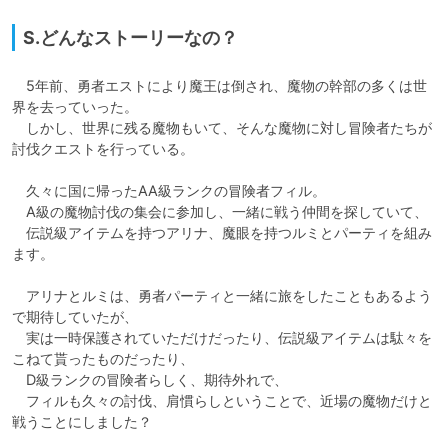
S.どんなストーリーなの？
　5年前、勇者エストにより魔王は倒され、魔物の幹部の多くは世
界を去っていった。

　しかし、世界に残る魔物もいて、そんな魔物に対し冒険者たちが
討伐クエストを行っている。

　久々に国に帰ったAA級ランクの冒険者フィル。

　A級の魔物討伐の集会に参加し、一緒に戦う仲間を探していて、

　伝説級アイテムを持つアリナ、魔眼を持つルミとパーティを組み
ます。

　アリナとルミは、勇者パーティと一緒に旅をしたこともあるよう
で期待していたが、

　実は一時保護されていただけだったり、伝説級アイテムは駄々を
こねて貰ったものだったり、

　D級ランクの冒険者らしく、期待外れで、

　フィルも久々の討伐、肩慣らしということで、近場の魔物だけと
戦うことにしました？
