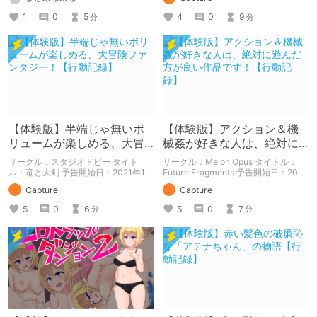
中心に紹介しているまとめ記事です。
体験版の「ネタバレ」を含んだ内容を
1
0
5
4
0
9
分
分
まとめているので、苦手な方は注意し
て下さい。
【体験版】半端じゃ無いボ
【体験版】アクション＆機
リュームが楽しめる、大冒
械姦が好きな人は、絶対に
険ファンタジー！【行動記
遊んだ方が良い作品です！
サークル：スタジオドビー タイト
サークル：Melon Opus タイトル：
録】
【行動記録】
ル：竜と大剣 予告開始日：2021年12
Future Fragments 予告開始日：2021
月11日 作品販売日：- 予告作品の体験
年08月13日 作品販売日：- 予告作品
Capture
Capture
版の内容を中心に紹介しているまとめ
の体験版の内容を中心に紹介している
記事です。 体験版の「ネタバレ」を
まとめ記事です。 体験版の「ネタバ
5
0
6
5
0
7
分
分
含んだ内容をまとめているので、苦手
レ」を含んだ内容をまとめているの
な方は注意して下さい。
で、苦手な方は注意して下さい。