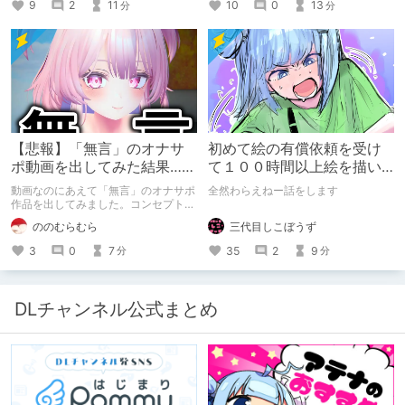
9
2
11
10
0
13
分
分
【悲報】「無言」のオナサ
初めて絵の有償依頼を受け
ポ動画を出してみた結果……
て１００時間以上絵を描い
た話
動画なのにあえて「無言」のオナサポ
全然わらえねー話をします
作品を出してみました。コンセプト通
りのものは作れたのですが、肝心の売
三代目しこぼうず
ののむらむら
上がね……
35
2
9
3
0
7
分
分
DLチャンネル公式まとめ