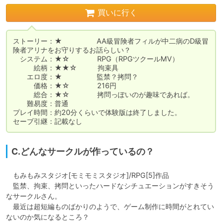
買いに行く
ストーリー：★　　　　　AA級冒険者フィルが中二病のD級冒
険者アリナをお守りするお話らしい？

　システム：★☆　　　　RPG（RPGツクールMV）

　　　絵柄：★★☆　　　拘束具

　　エロ度：★　　　　　監禁？拷問？

　　　価格：★☆　　　　216円

　　　総合：★☆　　　　拷問っぽいのが趣味であれば。

　　難易度：普通

プレイ時間：約20分くらいで体験版は終了しました。

セーブ引継：記載なし
C.どんなサークルが作っているの？
　もみもみスタジオ[モミモミスタジオ]/RPG[5]作品

　監禁、拘束、拷問といったハードなシチュエーションがすきそう
なサークルさん。

　最近は超短編ものばかりのようで、ゲーム制作に時間がとれてい
ないのか気になるところ？