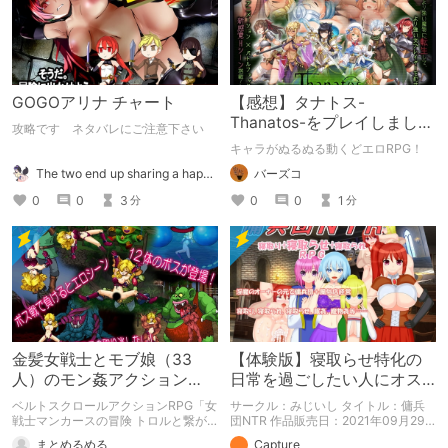
GOGOアリナ チャート
【感想】タナトス-
Thanatos-をプレイしまし
攻略です ネタバレにご注意下さい
た。【ネタバレ注意】
キャラがぬるぬる動くどエロRPG！
The two end up sharing a happy kiss【二人は幸せな接吻をして終了】
バーズコ
0
0
3
0
0
1
分
分
金髪女戦士とモブ娘（33
【体験版】寝取らせ特化の
人）のモン姦アクション
日常を過ごしたい人にオス
RPG「女戦士マンカースの
スメ！【行動記録】
ベルトスクロールアクションRPG「女
サークル：みじいし タイトル：傭兵
冒険 トロルと繋がれし姫
戦士マンカースの冒険 トロルと繋が
団NTR 作品販売日：2021年09月29
れし姫君」の紹介です。
日 発売済みの作品の体験版の内容を
君」
まとめるめる
Capture