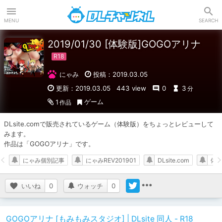
DLチャンネル
MENU
SEARCH
2019/01/30 [体験版]GOGOアリナ
にゃみ
投稿：2019.03.05
更新：2019.03.05
443 view
0
3
分
ゲーム
1
作品
DLsite.comで販売されているゲーム（体験版）をちょっとレビューして
みます。

作品は「GOGOアリナ」です。
にゃみ個別記事
にゃみREV201901
DLsite.com
体
いいね
0
ウォッチ
0
GOGOアリナ [もみもみスタジオ] | DLsite 同人 - R18