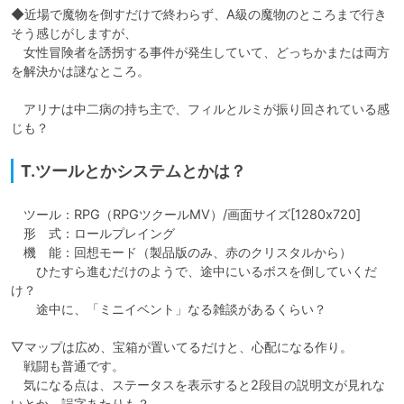
◆近場で魔物を倒すだけで終わらず、A級の魔物のところまで行き
そう感じがしますが、

　女性冒険者を誘拐する事件が発生していて、どっちかまたは両方
を解決かは謎なところ。

　アリナは中二病の持ち主で、フィルとルミが振り回されている感
じも？
T.ツールとかシステムとかは？
　ツール：RPG（RPGツクールMV）/画面サイズ[1280x720]

　形　式：ロールプレイング

　機　能：回想モード（製品版のみ、赤のクリスタルから）

　　ひたすら進むだけのようで、途中にいるボスを倒していくだ
け？

　　途中に、「ミニイベント」なる雑談があるくらい？

▽マップは広め、宝箱が置いてるだけと、心配になる作り。

　戦闘も普通です。

　気になる点は、ステータスを表示すると2段目の説明文が見れな
いとか、誤字あたりも？