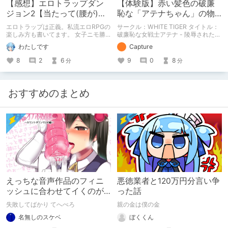
【感想】エロトラップダン
【体験版】赤い髪色の破廉
ジョン2【当たって(腰が)砕
恥な「アテナちゃん」の物
けろ(意味深)なRPG】
語【行動記録】
エロトラップは正義。私流エロRPGの
サークル：WHITE TIGER タイトル：
楽しみ方も書いてます。 女子ニモ勝
破廉恥な女戦士アテナ - 陵辱された乙
テズさんのエロトラップダンジョン2
女た(体験版) 予告開始日：2020年12
わたしです
Capture
の感想記事です。 他にも感想記事を
月09日 予告作品の体験版の内容を中
書いてますので良かったらどうぞで
心に紹介しているまとめ記事です。
8
2
6
9
0
8
分
分
す！
体験版の「ネタバレ」を含んだ内容を
まとめているので、苦手な方は注意し
て下さい。
おすすめのまとめ
えっちな音声作品のフィニ
悪徳業者と120万円分言い争
ッシュに合わせてイくのが
った話
下手すぎる【失敗した話】
失敗してばかり てへぺろ
親の金は僕の金
名無しのスケベ
ぼくくん