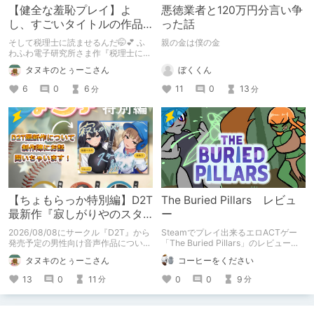
【健全な羞恥プレイ】よ
悪徳業者と120万円分言い争
し、すごいタイトルの作品
った話
をまた買おう。【湧き上が
そして税理士に読ませるんだ🤭💕 ふ
親の金は僕の金
る不健全な気持ち】
わふわ電子研究所さま作『税理士に購
入履歴読まれるボイス』の感想レビュ
ぼくくん
タヌキのとぅーこさん
ーです！
11
0
13
6
0
6
分
分
【ちょもらっか特別編】D2T
The Buried Pillars レビュ
最新作『寂しがりやのスタ
ー
ーダストと触れあって』制
2026/08/08にサークル『D2T』から
Steamでプレイ出来るエロACTゲー
作陣にインタビュー！🎤
発売予定の男性向け音声作品について
「The Buried Pillars」のレビューで
逆神ラニさんと不束こけしさんにお話
す。
タヌキのとぅーこさん
コーヒーをください
聞いちゃいました！夏コミに関する告
知もあります！
13
0
11
0
0
9
分
分