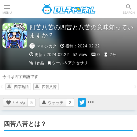
DLチャンネル
MENU
SEARCH
四苦八苦の四苦と八苦の意味知ってい
ますか？
マルシカク
投稿：2024.02.22
更新：2024.02.22
57 view
0
2
分
ツール＆アクセサリ
1
作品
今回は四字熟語です
四字熟語
四苦八苦
いいね
5
ウォッチ
2
四苦八苦とは？