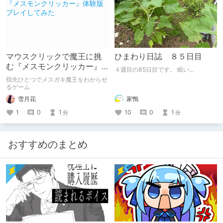
マウスクリックで魔王に挑
ひまわり日誌 ８５日目
む『メスモンクリッカー』
４週目の85日目です。 眠い...
体験版プレイしてみた
指先ひとつでメスガキ魔王をわからせ
るゲーム
雪月花
家鴨
1
0
1
10
0
1
分
分
おすすめのまとめ