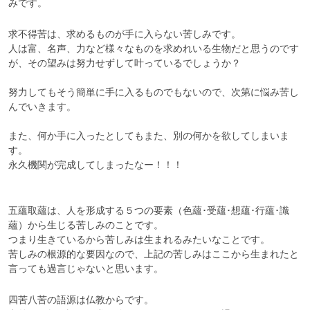
みです。
求不得苦は、求めるものが手に入らない苦しみです。

人は富、名声、力など様々なものを求めれいる生物だと思うのです
が、その望みは努力せずして叶っているでしょうか？

努力してもそう簡単に手に入るものでもないので、次第に悩み苦し
んでいきます。

また、何か手に入ったとしてもまた、別の何かを欲してしまいま
す。

永久機関が完成してしまったなー！！！

五蘊取蘊は、人を形成する５つの要素（色蘊･受蘊･想蘊･行蘊･識
蘊）から生じる苦しみのことです。

つまり生きているから苦しみは生まれるみたいなことです。

苦しみの根源的な要因なので、上記の苦しみはここから生まれたと
言っても過言じゃないと思います。
四苦八苦の語源は仏教からです。
