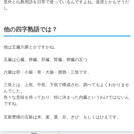
意外と仏教用語を日常で使っているんですよね。退屈とかもそうだ
し
他の四字熟語では？
他は五臓六腑とかですかね。

五臓は心臓、肺臓、肝臓、腎臓、脾臓の五つ

六腑は胆・小腸・胃・大腸・膀胱・三焦です。

三焦とは、上焦、中焦、下焦で構成され、調べてもよくわかりませ
んでした。

色々な意味を持っており、特に決まった内臓というわけではないん
ですね。
五穀豊穣の五穀は米、麦、粟、豆、きび、もしくはひえです。
