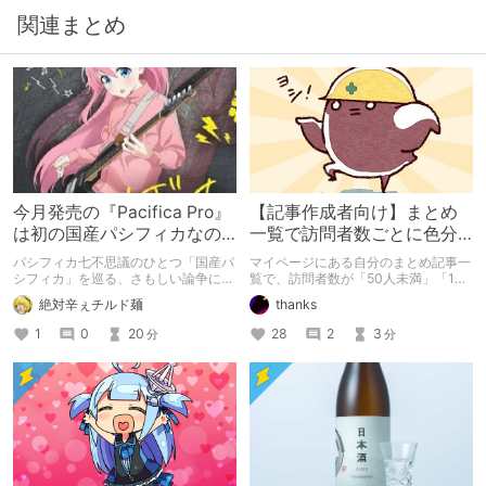
関連まとめ
今月発売の『Pacifica Pro』
【記事作成者向け】まとめ
は初の国産パシフィカなの
一覧で訪問者数ごとに色分
か？
けするマクロ
パシフィカ七不思議のひとつ「国産パ
マイページにある自分のまとめ記事一
シフィカ」を巡る、さもしい論争につ
覧で、訪問者数が「50人未満」「100
いて語る。
人未満」のものを色付けするブックマ
絶対辛ぇチルド麺
thanks
ークレットを作りました。
1
0
20
28
2
3
分
分