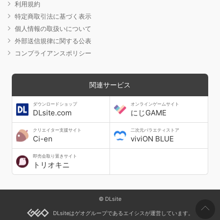
利用規約
特定商取引法に基づく表示
個人情報の取扱いについて
外部送信規律に関する公表
コンプライアンスポリシー
関連サービス
ダウンロードショップ
オンラインゲームサイト
DLsite.com
にじGAME
クリエイター支援サイト
二次元バラエティストア
Ci-en
viviON BLUE
即売会取り置きサイト
トリオキニ
© DLsite
DLsiteはゲオグループであるエイシスが運営しています。