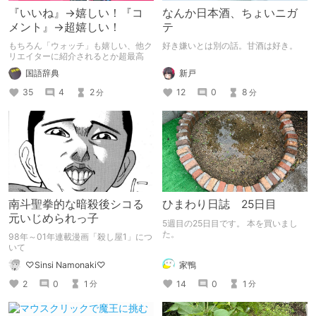
『いいね』→嬉しい！『コ
なんか日本酒、ちょいニガ
メント』→超嬉しい！
テ
もちろん「ウォッチ」も嬉しい、他ク
好き嫌いとは別の話。甘酒は好き。
リエイターに紹介されるとか超最高
新戸
国語辞典
12
0
8
35
4
2
分
分
南斗聖拳的な暗殺後シコる
ひまわり日誌 25日目
元いじめられっ子
5週目の25日目です。 本を買いまし
た。
98年～01年連載漫画「殺し屋1」につ
いて
家鴨
♡Sinsi Namonaki♡
14
0
1
2
0
1
分
分