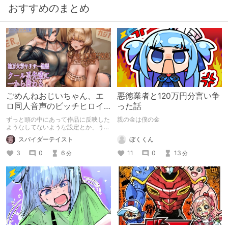
おすすめのまとめ
ごめんねおじいちゃん、エ
悪徳業者と120万円分言い争
ロ同人音声のビッチヒロイ
った話
ンに名前使って～過去作品
ずっと頭の中にあって作品に反映した
親の金は僕の金
コンセプトを思い出そう～
ようなしてないような設定とか、うち
のヒロイン達の名づけの法則とかを頭
ぼくくん
スパイダーテイスト
の中の映●研の金●さんに「そこにあ
っちゃいけねえんだよ」といわれたの
11
0
13
3
0
6
分
分
でとりあえず垂れ流します。