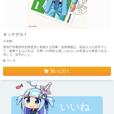
キッテデカ 1
小学館
警視庁刑事部特別捜査室に勤務する刑事・前島郵雅は、筋金入りの切手マニ
ア。敏腕でもなければ、仕事への情熱も感じられないお気楽な公務員である。
何しろ、切手のこと…
マンガ
買いに行く
いいね