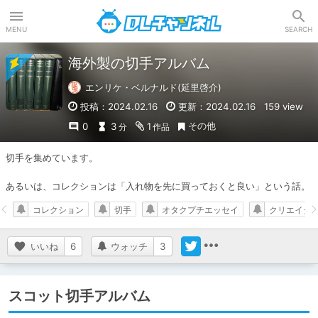
DLチャンネル
MENU
SEARCH
海外製の切手アルバム
エンリケ・ベルナルド(延里啓介)
投稿：2024.02.16
更新：2024.02.16
159 view
その他
0
3
1
分
作品
切手を集めています。

あるいは、コレクションは「入れ物を先に買っておくと良い」という話。
コレクション
切手
オタクプチエッセイ
クリエイタ
いいね
6
ウォッチ
3
スコット切手アルバム