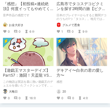
『感想』【初投稿×連続絶
広島市でタコスデコピクミ
頂】何度イってもやめてく
ンを探す2時間の旅【ピクミ
れない嫉妬彼氏に激責めさ
ンブルーム / Pikmin
音声作品の感想です
日本のプレイヤーからすると難関デコ
れて堕とされる。
Bloom】
のうちの1つ「タコス」。地元では見
つけられなかった男が広島で探す旅を
お金大好き
グルメで悪食
お送りします。ねくすと5月のテーマ
「お出かけの記録」。
0
0
6
1
0
9
分
分
【遊戯王マスターデイズ】
デキアイ〜白衣の君の愛し
Part57：激闘！天盃龍 VS
方〜
千年D【架空デュエル】
この物語は実話を基に熱い遊戯王のデ
感想
ュエルを描いたフィクションです。
（自分用メモ：2025-05-14）
20
大晦日
0
0
4
0
0
16
分
分