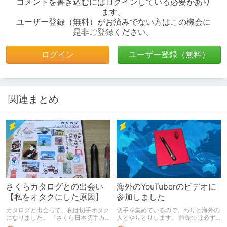
コメントを書き込むにはログインしている必要があり
ます。
ユーザー登録（無料）がお済みでない方はこの機会に
是非ご登録ください。
ログイン
ユーザー登録（無料）
関連まとめ
さくらカタログとの出会い
海外のYouTuberのビデオに
【私をオタクにした原因】
参加しました
カタログと出会って、私は切手オタク
切手を集めているので、わりと海外の
になりました。 『さくら日本切手カ
人とやりとりします。 旅先では必ず
タログ』を略して、さくらカタログ。
郵便局に行きます。