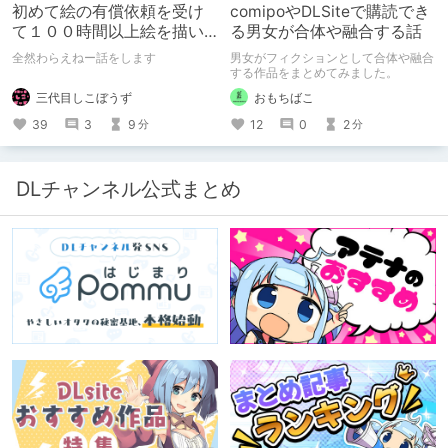
初めて絵の有償依頼を受け
comipoやDLSiteで購読でき
て１００時間以上絵を描い
る男女が合体や融合する話
た話
全然わらえねー話をします
男女がフィクションとして合体や融合
する作品をまとめてみました。
三代目しこぼうず
おもちばこ
39
3
9
12
0
2
分
分
DLチャンネル公式まとめ