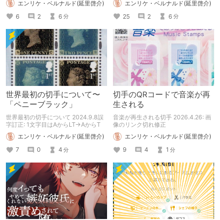
エンリケ・ベルナルド(延里啓介)
エンリケ・ベルナルド(延里啓介)
6
2
6
25
2
6
分
分
世界最初の切手について〜
切手のQRコードで音楽が再
「ペニーブラック」
生される
世界最初の切手について 2024.9.8誤
音楽が再生される切手 2026.4.26: 画
字訂正: 1文字目はAからLT→AからT
像のリンク切れ修正
エンリケ・ベルナルド(延里啓介)
エンリケ・ベルナルド(延里啓介)
7
0
4
9
4
1
分
分