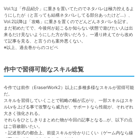
Vol.1は「作品紹介」に重きを置いてたのでネタバレは極力控えるよ
うにしたが（と言っても結構ネタバレしてる部分あったけど…）、
Vol.2以降は「攻略」に重きを置くのでどんどんネタバレを記す。

まだ初めたてで、今後何が起こるか知らない状態で遊びたい人は出
来るだけ見ないようにした方が良いだろう。一通り終えてから改め
て記事を見る、と言うのも案外悪くない。

※以上、過去巻からのコピペ
作中で習得可能なスキル総覧
今作では前作（EraserWork2）以上に多種多様なスキルが習得可能
だ。

スキルを習得していくことで戦略の幅が広がり、一部スキルはスキ
ルLvを上げる事で攻撃なら威力が、サポートなら性能が、それぞれ
大きく強化される。

それらをひとしきりまとめた物が今回の記事となる…が、以下の点
はご容赦願いたい。

・記述形式の都合上、前提スキルが分かりにくい（ゲーム内なら線