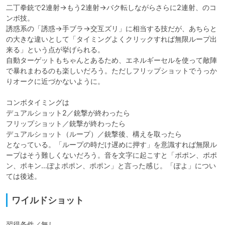
二丁拳銃で2連射→もう2連射→バク転しながらさらに2連射、のコ
ンボ技。

誘惑系の「誘惑→手ブラ→交互ズリ」に相当する技だが、あちらと
の大きな違いとして「タイミングよくクリックすれば無限ループ出
来る」という点が挙げられる。

自動ターゲットもちゃんとあるため、エネルギーセルを使って敵陣
で暴れまわるのも楽しいだろう。ただしフリップショットでうっか
りオークに近づかないように。

コンボタイミングは

デュアルショット2／銃撃が終わったら

フリップショット／銃撃が終わったら

デュアルショット（ループ）／銃撃後、構えを取ったら

となっている。「ループの時だけ遅めに押す」を意識すれば無限ル
ープはそう難しくないだろう。音を文字に起こすと「ポポン、ポポ
ン、ポキン…ぽよポポン、ポポン」と言った感じ。「ぽよ」につい
ては後述。
ワイルドショット
習得条件／無し
