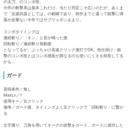
の太刀、のコンボ技。

今作の斬撃系は基本これだけ。当たり判定こそ広いのだが、あくま
で「近接武器としては」の範疇であり、前作までと違って銃撃に弾
薬が必要ない今作ではサブウェポン止まり。

コンボタイミングは

連続斬り／「キン」と音が鳴った後

回転斬り／連続斬り発動後

となってるが、ぶっちゃけ高速クリック連打でOK。色仕掛け・銃
撃のコンボ技とはコンボ感覚が異なるのも使いにくさを助長してる
かも…
ガード
習得条件／無し

MaxLv／1

使用キー／右クリック

備考／ガード後、タイミングよく左クリックで「回転斬り」に繋が
る

文字通り、刀身を用いてオークの攻撃をガード。ガードに成功した