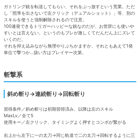
ガトリング銃を転送してもらい、それをぶっ放すという荒業。ただ
し「照準を出さないで左クリック（デュアルショット）」等、別の
スキルを使うと強制解除されるので注意。

100連発できるトリガーハッピーな銃なのだが、お世辞にも使いや
すいとは言えない。というのもブレが激しくてだんだん上にズレて
いくのだ。

それを抑え込みながら無理やりぶちかますか、それともあえて1発
単位で撃つか…扱い方はプレイヤー次第。
斬撃系
斜め斬り→連続斬り→回転斬り
習得条件／斜め斬りは初期習得済み、以降は左のスキル

MaxLv／全て5

使用キー／左クリック、タイミングよく押すとコンボが繋がる

右上から左下に一の太刀→同じ軌道で二の太刀→回転するように三