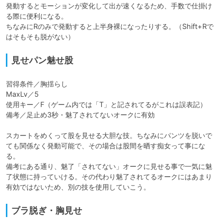
発動するとモーションが変化して出が速くなるため、手数で仕掛け
る際に便利になる。

ちなみにRのみで発動すると上半身裸になったりする。（Shift+Rで
はそもそも脱がない）
見せパン魅せ股
習得条件／胸揺らし

MaxLv／5

使用キー／F（ゲーム内では「T」と記されてるがこれは誤表記）

備考／足止め3秒・魅了されてないオークに有効

スカートをめくって股を見せる大胆な技。ちなみにパンツを脱いで
ても関係なく発動可能で、その場合は股間を晒す痴女って事にな
る。

備考にある通り、魅了「されてない」オークに見せる事で一気に魅
了状態に持っていける。その代わり魅了されてるオークにはあまり
有効ではないため、別の技を使用していこう。
ブラ脱ぎ・胸見せ