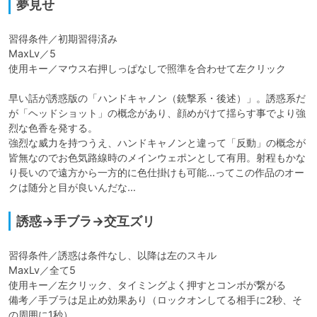
夢見せ
習得条件／初期習得済み

MaxLv／5

使用キー／マウス右押しっぱなしで照準を合わせて左クリック

早い話が誘惑版の「ハンドキャノン（銃撃系・後述）」。誘惑系だ
が「ヘッドショット」の概念があり、顔めがけて揺らす事でより強
烈な色香を発する。

強烈な威力を持つうえ、ハンドキャノンと違って「反動」の概念が
皆無なのでお色気路線時のメインウェポンとして有用。射程もかな
り長いので遠方から一方的に色仕掛けも可能…ってこの作品のオー
クは随分と目が良いんだな…
誘惑→手ブラ→交互ズリ
習得条件／誘惑は条件なし、以降は左のスキル

MaxLv／全て5

使用キー／左クリック、タイミングよく押すとコンボが繋がる

備考／手ブラは足止め効果あり（ロックオンしてる相手に2秒、そ
の周囲に1秒）
