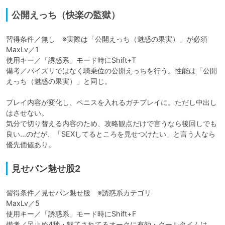
公開えっち（快楽の監獄）
習得条件／無し　※実際は「公開えっち（魅惑の果実）」が必須

MaxLv／1

使用キー／「誘惑系」モード時にShift+T

備考／パイズリではなく騎乗位の公開えっちを行う。性能は「公開
えっち（魅惑の果実）」と同じ。

プレイ内容が変化し、ペニスを入れるガチプレイに。ただし中出し
はさせない。

気分で切り替える内容のため、攻略観点だけで言うなら後回しでも
良い…のだが、「SEXしてるところを見せつけたい」と言う人なら
優先価値あり。
見せパン魅せ股2
習得条件／見せパン魅せ股　※誘惑系カテゴリ

MaxLv／5

使用キー／「誘惑系」モード時にShift+F

備考／足止め4秒・魅了されてるオークに有効・クールタイムは