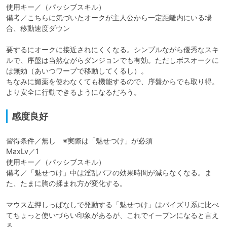
使用キー／（パッシブスキル）

備考／こちらに気づいたオークが主人公から一定距離内にいる場
合、移動速度ダウン

要するにオークに接近されにくくなる。シンプルながら優秀なスキ
ルで、序盤は当然ながらダンジョンでも有効。ただしボスオークに
は無効（あいつワープで移動してくるし）。

ちなみに媚薬を使わなくても機能するので、序盤からでも取り得。
より安全に行動できるようになるだろう。
感度良好
習得条件／無し　※実際は「魅せつけ」が必須

MaxLv／1

使用キー／（パッシブスキル）

備考／「魅せつけ」中は淫乱バフの効果時間が減らなくなる。ま
た、たまに胸の揉まれ方が変化する。

マウス左押しっぱなしで発動する「魅せつけ」はパイズリ系に比べ
てちょっと使いづらい印象があるが、これでイーブンになると言え
る。
