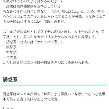
で繋がれてるのでよく分かるのだが…）

・評価は限界強化後を基準としている

ちなみに今作は前作と異なり「Lvが101以上に上がる」ため、時間
をかければ全てのスキルをLvMaxにすることが可能。ちなみに全ス
キルをMaxにするにはLv「138」必要だ。

スキル紹介は原則としてアイテム名鑑と同じ「左上から右方向にZ
字状」とし、各スキルカテゴリは上から次のように表記する。

・誘惑系（公式には「サキュバス系」）

・銃撃系

・斬撃系

・その他

ただし紹介順はコンボ技や前提スキルによる例外もある。
誘惑系
誘惑系は全スキル共通で「媚薬による淫乱バフ発動中でないと使用
不可能」と言う制限があるので注意。