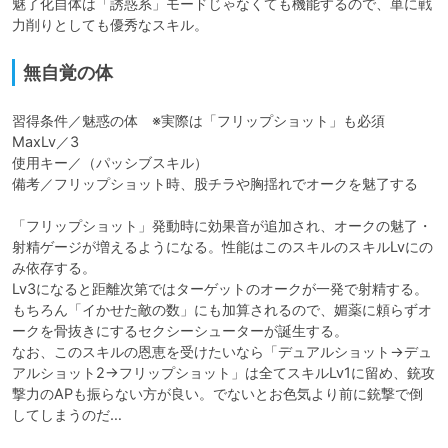
魅了化自体は「誘惑系」モードじゃなくても機能するので、単に戦
力削りとしても優秀なスキル。
無自覚の体
習得条件／魅惑の体　※実際は「フリップショット」も必須

MaxLv／3

使用キー／（パッシブスキル）

備考／フリップショット時、股チラや胸揺れでオークを魅了する

「フリップショット」発動時に効果音が追加され、オークの魅了・
射精ゲージが増えるようになる。性能はこのスキルのスキルLvにの
み依存する。

Lv3になると距離次第ではターゲットのオークが一発で射精する。
もちろん「イかせた敵の数」にも加算されるので、媚薬に頼らずオ
ークを骨抜きにするセクシーシューターが誕生する。

なお、このスキルの恩恵を受けたいなら「デュアルショット→デュ
アルショット2→フリップショット」は全てスキルLv1に留め、銃攻
撃力のAPも振らない方が良い。でないとお色気より前に銃撃で倒
してしまうのだ…