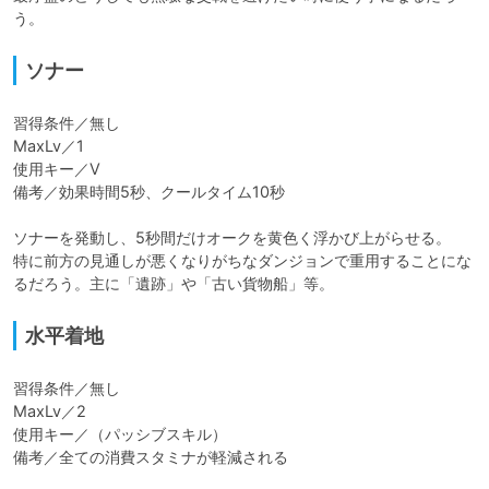
う。
ソナー
習得条件／無し

MaxLv／1

使用キー／V

備考／効果時間5秒、クールタイム10秒

ソナーを発動し、5秒間だけオークを黄色く浮かび上がらせる。

特に前方の見通しが悪くなりがちなダンジョンで重用することにな
るだろう。主に「遺跡」や「古い貨物船」等。
水平着地
習得条件／無し

MaxLv／2

使用キー／（パッシブスキル）

備考／全ての消費スタミナが軽減される
