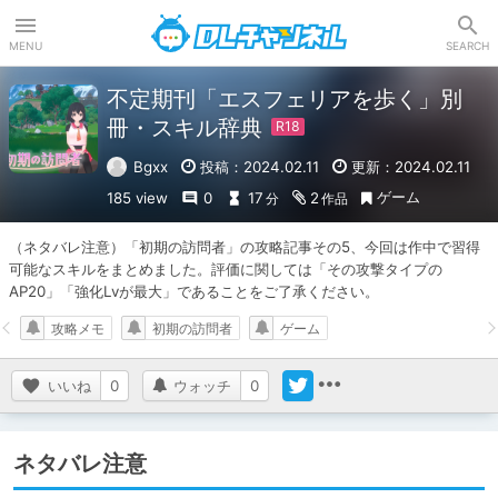
DLチャンネル
MENU
SEARCH
不定期刊「エスフェリアを歩く」別
冊・スキル辞典
Bgxx
投稿：2024.02.11
更新：2024.02.11
ゲーム
185 view
0
17
2
分
作品
（ネタバレ注意）「初期の訪問者」の攻略記事その5、今回は作中で習得
可能なスキルをまとめました。評価に関しては「その攻撃タイプの
AP20」「強化Lvが最大」であることをご了承ください。
攻略メモ
初期の訪問者
ゲーム
いいね
0
ウォッチ
0
ネタバレ注意