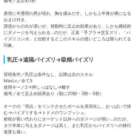
備考／足止め1秒

唐突に半透明の男が現れ、胸を揉みだす。しかも上半身が裸になる
おまけ付き。

誘惑からの出が遅いが、発動時に足止め効果があり、しかも継続的
にダメージを与えられる…のだが、正直「手ブラ→交互ズリ」「パ
イズリコンボ」と比較するとこのスキルの使いどころは限られてる
印象。
乳圧→遠隔パイズリ→吸精パイズリ
習得条件／乳圧は条件なし、以降は左のスキル

MaxLv／全て5

使用キー／2→押しっぱなし→離す

備考／全て足止め効果あり（順に20秒・3秒・5秒）

オークの「弱点」をリンクさせたボールを具現化し、おっぱいで挟
む→パイズリする→トドメのワンプッシュ。

射程が長い代わりにターゲット以外へのダメージが弱い…のだが、
タゲ本体に与えるダメージは高く、また乳圧からパイズリへの移行
速度も速い。
