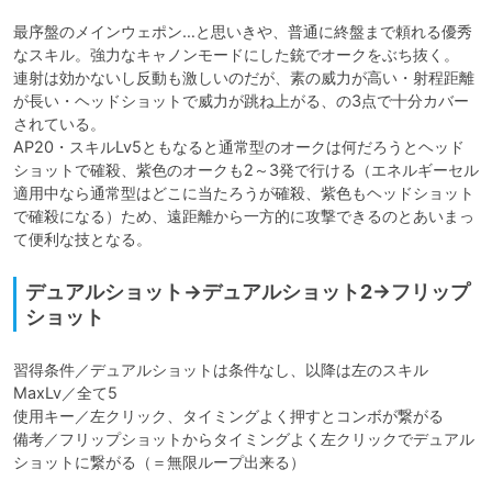
最序盤のメインウェポン…と思いきや、普通に終盤まで頼れる優秀
なスキル。強力なキャノンモードにした銃でオークをぶち抜く。

連射は効かないし反動も激しいのだが、素の威力が高い・射程距離
が長い・ヘッドショットで威力が跳ね上がる、の3点で十分カバー
されている。

AP20・スキルLv5ともなると通常型のオークは何だろうとヘッド
ショットで確殺、紫色のオークも2～3発で行ける（エネルギーセル
適用中なら通常型はどこに当たろうが確殺、紫色もヘッドショット
で確殺になる）ため、遠距離から一方的に攻撃できるのとあいまっ
て便利な技となる。
デュアルショット→デュアルショット2→フリップ
ショット
習得条件／デュアルショットは条件なし、以降は左のスキル

MaxLv／全て5

使用キー／左クリック、タイミングよく押すとコンボが繋がる

備考／フリップショットからタイミングよく左クリックでデュアル
ショットに繋がる（＝無限ループ出来る）
