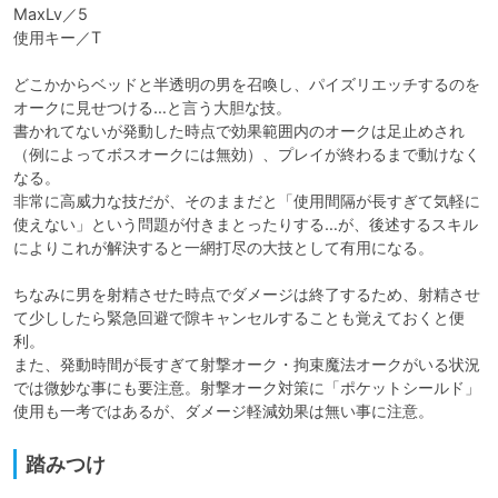
MaxLv／5

使用キー／T

どこかからベッドと半透明の男を召喚し、パイズリエッチするのを
オークに見せつける…と言う大胆な技。

書かれてないが発動した時点で効果範囲内のオークは足止めされ
（例によってボスオークには無効）、プレイが終わるまで動けなく
なる。

非常に高威力な技だが、そのままだと「使用間隔が長すぎて気軽に
使えない」という問題が付きまとったりする…が、後述するスキル
によりこれが解決すると一網打尽の大技として有用になる。

ちなみに男を射精させた時点でダメージは終了するため、射精させ
て少ししたら緊急回避で隙キャンセルすることも覚えておくと便
利。

また、発動時間が長すぎて射撃オーク・拘束魔法オークがいる状況
では微妙な事にも要注意。射撃オーク対策に「ポケットシールド」
使用も一考ではあるが、ダメージ軽減効果は無い事に注意。
踏みつけ