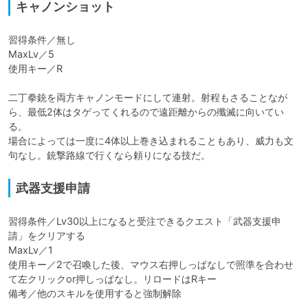
キャノンショット
習得条件／無し

MaxLv／5

使用キー／R

二丁拳銃を両方キャノンモードにして連射。射程もさることなが
ら、最低2体はタゲってくれるので遠距離からの殲滅に向いてい
る。

場合によっては一度に4体以上巻き込まれることもあり、威力も文
句なし。銃撃路線で行くなら頼りになる技だ。
武器支援申請
習得条件／Lv30以上になると受注できるクエスト「武器支援申
請」をクリアする

MaxLv／1

使用キー／2で召喚した後、マウス右押しっぱなしで照準を合わせ
て左クリックor押しっぱなし。リロードはRキー

備考／他のスキルを使用すると強制解除
