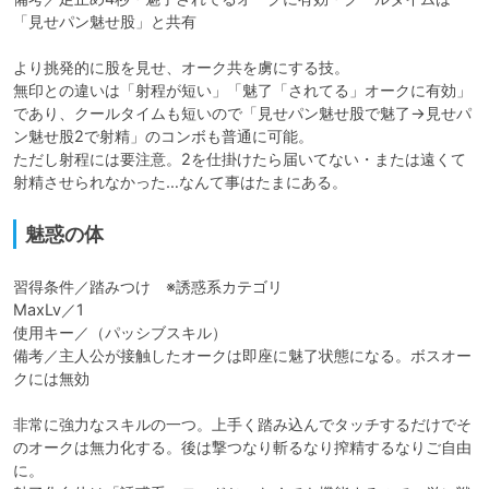
「見せパン魅せ股」と共有

より挑発的に股を見せ、オーク共を虜にする技。

無印との違いは「射程が短い」「魅了「されてる」オークに有効」
であり、クールタイムも短いので「見せパン魅せ股で魅了→見せパ
ン魅せ股2で射精」のコンボも普通に可能。

ただし射程には要注意。2を仕掛けたら届いてない・または遠くて
射精させられなかった…なんて事はたまにある。
魅惑の体
習得条件／踏みつけ　※誘惑系カテゴリ

MaxLv／1

使用キー／（パッシブスキル）

備考／主人公が接触したオークは即座に魅了状態になる。ボスオー
クには無効

非常に強力なスキルの一つ。上手く踏み込んでタッチするだけでそ
のオークは無力化する。後は撃つなり斬るなり搾精するなりご自由
に。
