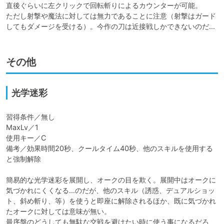
直後ぐらいに左クリックで回転斬りによるカウンターが可能。

ただし射撃や魔法に対しては無力であることに注意（射撃はガード
してもダメージを受ける）。今作の刀は近接戦しかできないのだ…
その他
光学迷彩
習得条件／無し

MaxLv／1

使用キー／C

備考／効果時間20秒、クールタイム40秒、他のスキルを使用する
と強制解除

簡易的な光学迷彩を展開し、オークの目を欺く。展開中はオークに
気づかれにくくなる…のだが、他のスキル（誘惑、デュアルショッ
ト、斜め斬り、等）を使うと即座に解除されるほか、既に気づかれ
たオークに対しては意味が無い。

最序盤のどうしても無駄な交戦を避けたい時に使う事になるだろ