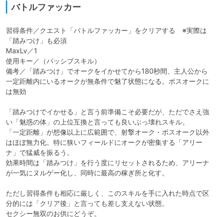
バトルファッカー
習得条件／クエスト「バトルファッカー」をクリアする　※実際は
「踏みつけ」も必須

MaxLv／1

使用キー／（パッシブスキル）

備考／「踏みつけ」でオークをイかせてから180秒間、主人公から
一定距離内にいるオークが無条件で魅了状態になる。ボスオークに
は無効

「踏みつけでイかせる」と言う前準備こそ必要だが、ただでさえ強
い「魅惑の体」の上位互換と言っても良いぶっ壊れスキル。

「一定距離」が想像以上に広範囲で、射撃オーク・ボスオーク以外
はほぼ無力化。特に狭いフィールドにオークが密集する「アリー
ナ」で猛威を振るう。

効果時間は「踏みつけ」を行う度にリセットされるため、アリーナ
が一気にヌルゲー化し、同時に最高の稼ぎ所と化す。

ただし習得条件も相応に厳しく、このスキルを手に入れた時点で区
分的には「クリア後」と言っても差し支えない状態。

セクシー無双のお供にどうぞ。