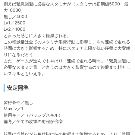
例えば緊急回避に必要なスタミナが（スタミナは初期値5000・最
大10000）

無し／4000

Lv1／2500

Lv2／1000

と言った感じに大きく軽減される。

この軽減量は全てのスタミナ消費行動に影響し、即ち連続で走れる
時間に大きく影響するため、特にスタミナ上限が低い序盤に大変頼
りになるだろう。

また、ゲームが進んでもやはり「連続で走れる時間」「緊急回避に
必要なスタミナ量」と言うのは大きく影響するので終盤まで頼もし
いスキルともいえる。
安定照準
習得条件／無し

MaxLv／1

使用キー／（パッシブスキル）

備考／全ての攻撃の射程が倍増

銃撃は当然ながら色仕掛け技の射程まで倍増するため、より「遠距