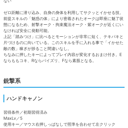
ない

ゼロ距離に潜り込み、自身の身体を利用してサクッとイかせる技。
前提スキルの「魅惑の体」により密着されたオークは即座に魅了状
態になるため、射撃オーク・拘束魔法オーク・紫オークが近くにい
なければ安全に発動可能。

上記「踏みつけ」に比べるとモーションが非常に短く、テキパキと
片づけるのに向いている。このスキルを手に入れる事で「イかせた
敵の数」稼ぎが捗ること間違いなし。

ちなみに押したキーによってプレイ内容が変化するおまけ付き。E
ならももコキ、Rならパイズリ、Fなら素股となる。
銃撃系
ハンドキャノン
習得条件／初期習得済み

MaxLv／5

使用キー／マウス右押しっぱなしで照準を合わせて左クリック
