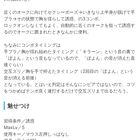
近くのオークに向けてセクシーポーズ→いきなり上半身が脱げて手
ブラ→その状態で胸を揺らして誘惑、の3コンボ。

ロックオンしなくてもよく、自動的に近くのオークを狙って誘惑す
るのでオークに囲まれたときなんかに便利。

ちなみにコンボタイミングは

手ブラ／胸が揺れ始めたタイミング（「キラーン」という音の裏で
「ぽよん」という音もなっているので、「ぽよん」の音が消えた直
後ぐらい）

交互ズリ／胸を手で抑えたタイミング（2回目の「ぽよん」という
音が消える前後）

となっている。とはいえ判定はそんなにシビアではないので、コツ
をつかめばテンポ良く連打するだけで交互ズリまで出るだろう。
魅せつけ
習得条件／誘惑

MaxLv／5

使用キー／マウス左押しっぱなし
