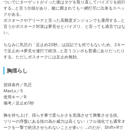
ついでにターゲットがイった後はタゲを取り直してパイズリを続行
する…と言う仕様があり、敵に囲まれても一網打尽に出来るスペッ
クがある。

ボスオークやアリーナと言った高難度ダンジョンでも通用する…と
言うかボスオーク対策は夢見せとパイズリ、と言っても過言ではな
い。

ちなみに乳圧の「足止め20秒」は誤記でも何でもないため、2キー
で足止め→夢見せ連打で絶頂…と言うコンボも普通にありだったり
する。ただしボスオークには足止め無効。
胸揺らし
習得条件／乳圧

MaxLv／5

使用キー／R

備考／足止め1秒

胸を持ち上げ、揺らす事で柔らかさを意識させて興奮させる技。

ツリーの序盤にある技の為か威力は高くない（フル強化でも通常オ
ークを一撃で絶頂させられないことが多い）…のだが、Shift+Rで