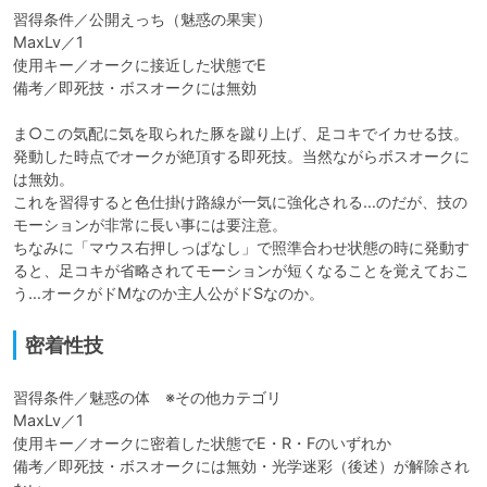
習得条件／公開えっち（魅惑の果実）

MaxLv／1

使用キー／オークに接近した状態でE

備考／即死技・ボスオークには無効

ま○この気配に気を取られた豚を蹴り上げ、足コキでイカせる技。
発動した時点でオークが絶頂する即死技。当然ながらボスオークに
は無効。

これを習得すると色仕掛け路線が一気に強化される…のだが、技の
モーションが非常に長い事には要注意。

ちなみに「マウス右押しっぱなし」で照準合わせ状態の時に発動す
ると、足コキが省略されてモーションが短くなることを覚えておこ
う…オークがドMなのか主人公がドSなのか。
密着性技
習得条件／魅惑の体　※その他カテゴリ

MaxLv／1

使用キー／オークに密着した状態でE・R・Fのいずれか

備考／即死技・ボスオークには無効・光学迷彩（後述）が解除され