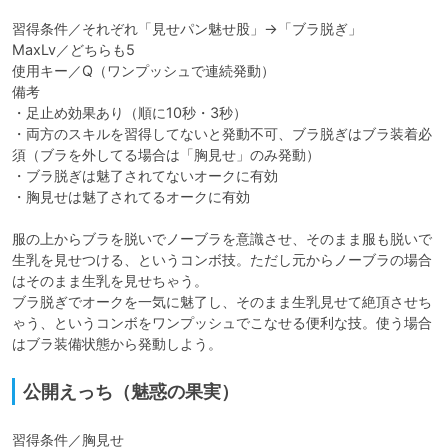
習得条件／それぞれ「見せパン魅せ股」→「ブラ脱ぎ」

MaxLv／どちらも5

使用キー／Q（ワンプッシュで連続発動）

備考

・足止め効果あり（順に10秒・3秒）

・両方のスキルを習得してないと発動不可、ブラ脱ぎはブラ装着必
須（ブラを外してる場合は「胸見せ」のみ発動）

・ブラ脱ぎは魅了されてないオークに有効

・胸見せは魅了されてるオークに有効

服の上からブラを脱いでノーブラを意識させ、そのまま服も脱いで
生乳を見せつける、というコンボ技。ただし元からノーブラの場合
はそのまま生乳を見せちゃう。

ブラ脱ぎでオークを一気に魅了し、そのまま生乳見せて絶頂させち
ゃう、というコンボをワンプッシュでこなせる便利な技。使う場合
はブラ装備状態から発動しよう。
公開えっち（魅惑の果実）
習得条件／胸見せ
