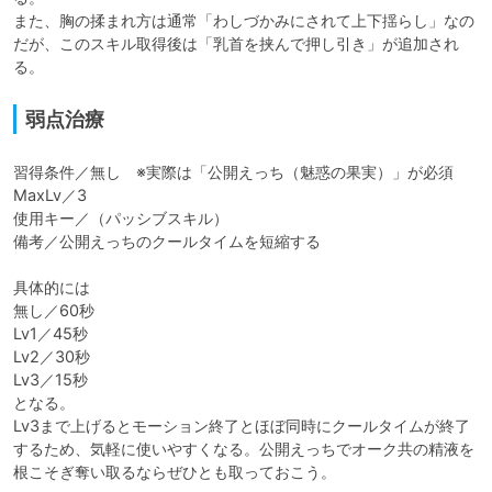
また、胸の揉まれ方は通常「わしづかみにされて上下揺らし」なの
だが、このスキル取得後は「乳首を挟んで押し引き」が追加され
る。
弱点治療
習得条件／無し　※実際は「公開えっち（魅惑の果実）」が必須

MaxLv／3

使用キー／（パッシブスキル）

備考／公開えっちのクールタイムを短縮する

具体的には

無し／60秒

Lv1／45秒

Lv2／30秒

Lv3／15秒

となる。

Lv3まで上げるとモーション終了とほぼ同時にクールタイムが終了
するため、気軽に使いやすくなる。公開えっちでオーク共の精液を
根こそぎ奪い取るならぜひとも取っておこう。