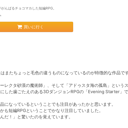
ががんばるチョコマカした短編RPG。
ム
買いに行く
とはまたちょっと毛色の違うものになっているのが特徴的な作品です
ーレクタ砂漠の魔術師」、そして「アドゥスタ海の孤島」という
歯ごたえのある3DダンジョンRPGの「Evening Starter」
品になっているということでも注目があったかと思います。

かも短編RPGということでかなり注目していました。

んだ！」と驚いたのを覚えています。