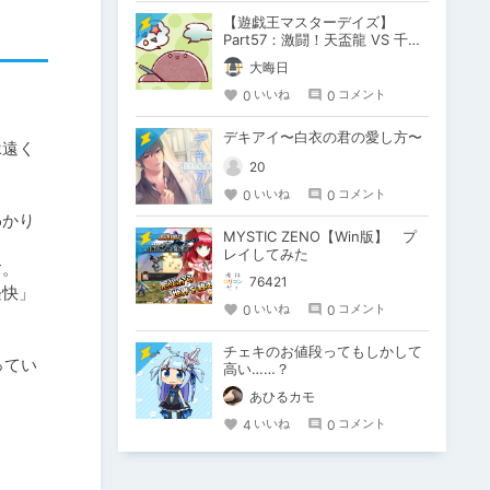
【遊戯王マスターデイズ】
Part57：激闘！天盃龍 VS 千年
D【架空デュエル】
大晦日
0
0
いいね
コメント
デキアイ〜白衣の君の愛し方〜
縁遠く
20
0
0
いいね
コメント
わかり
MYSTIC ZENO【Win版】 プ
レイしてみた
。

76421
軽快」
0
0
いいね
コメント
チェキのお値段ってもしかして
ってい
高い……？
あひるカモ
4
0
いいね
コメント