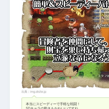
出典：
img.dlsite.jp
本当にスピーディーで手軽な戦闘！

SDキャラの動きもかわいいですね。