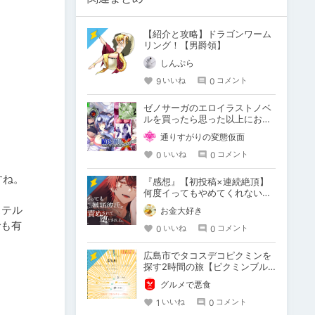
【紹介と攻略】ドラゴンワーム
リング！【男爵領】
しんぷら
9
0
いいね
コメント
ゼノサーガのエロイラストノベ
ルを買ったら思った以上におね
ショタ要素が多かった件
通りすがりの変態仮面
0
0
いいね
コメント
ね。

『感想』【初投稿×連続絶頂】
何度イってもやめてくれない嫉
妬彼氏に激責めされて堕とされ
ステル
お金大好き
る。
でも有
0
0
いいね
コメント
広島市でタコスデコピクミンを
探す2時間の旅【ピクミンブル
ーム / Pikmin Bloom】
グルメで悪食
1
0
いいね
コメント