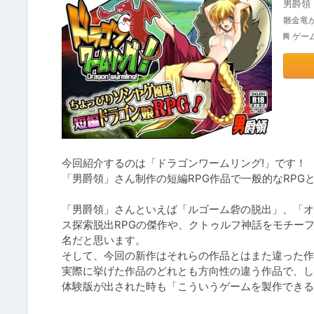
男爵領
雛金竜
ゲー
今回紹介するのは「ドラゴンワームリング!」です！

「男爵領」さん制作の短編RPG作品で一般的なRPG
「男爵領」さんといえば「ルゴーム砦の脱出」、「オ
ス探索脱出RPGの傑作や、クトゥルフ神話をモチーフにした
名だと思います。

そして、今回の新作はそれらの作品とはまた違った作
実際に挙げた作品のどれとも方向性の違う作品で、し
体験版が出された時も「こういうゲームを製作できる