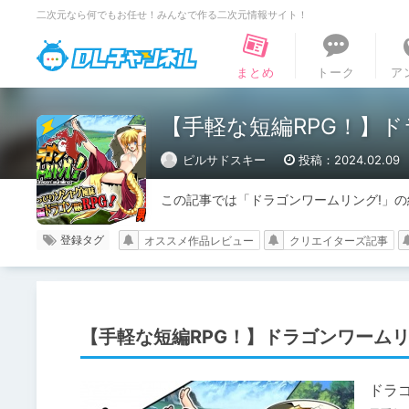
二次元なら何でもお任せ！みんなで作る二次元情報サイト！
DLチャンネル
まとめ
トーク
ア
【手軽な短編RPG！】ド
ピルサドスキー
投稿：2024.02.09
この記事では「ドラゴンワームリング!」
登録タグ
オススメ作品レビュー
クリエイターズ記事
【手軽な短編RPG！】ドラゴンワームリ
ドラ