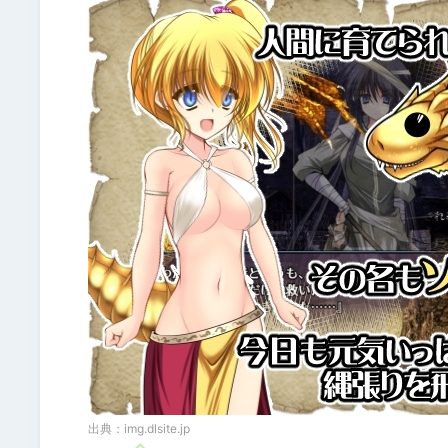
出典：
img.dlsite.jp