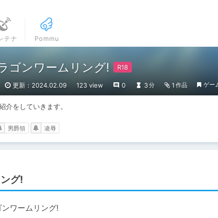
ンテナ
Pommu
ラゴンワームリング!
ゲー
更新：2024.02.09
123 view
0
3
1
分
作品
の紹介をしていきます。
男爵領
凌辱
ング!
ゴンワームリング!